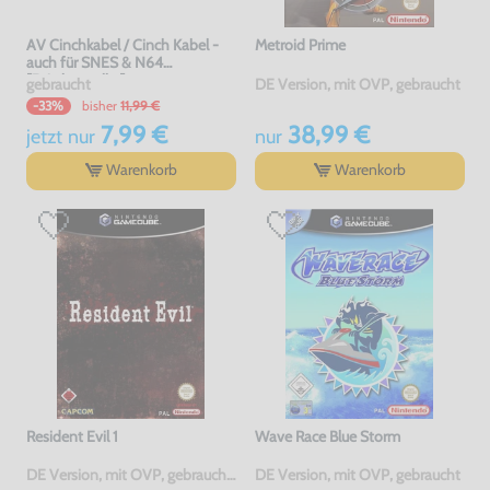
AV Cinchkabel / Cinch Kabel -
Metroid Prime
auch für SNES & N64
[Dritthersteller]
gebraucht
DE Version, mit OVP, gebraucht
bisher
11,99 €
-33%
7,99 €
38,99 €
jetzt
nur
nur
Warenkorb
Warenkorb
Resident Evil 1
Wave Race Blue Storm
DE Version, mit OVP, gebraucht, USK18
DE Version, mit OVP, gebraucht