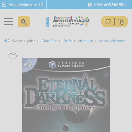
Konsolenkost ist 20!
030-609886894
Zur Startseite gehen
GameCube
Spiele
Abenteuer
Action & Adventure