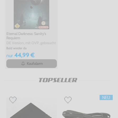
Eternal Darkness: Sanity's
Requiem
DE Version, mit OVP, gebraucht
Bald wieder da
44,99 €
nur
Kaufalarm
TOPSELLER