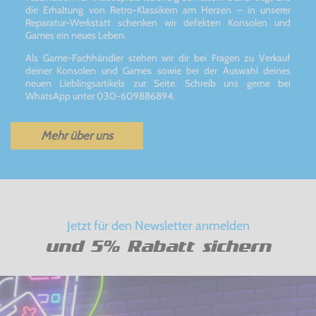
die Erhaltung von Retro-Klassikern am Herzen – in unserer
Reparatur-Werkstatt schenken wir defekten Konsolen und
Games ein neues Leben.
Als Game-Fachhändler stehen wir dir bei Fragen zu Verkauf
deiner Konsolen und Games sowie bei der Auswahl deines
neuen Lieblingsartikels zur Seite. Schreib uns gerne bei
WhatsApp unter 030-609886894.
Mehr über uns
Jetzt für den Newsletter anmelden
und 5% Rabatt sichern