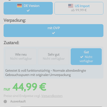
DE Version
US Import
ab 99,99 €
Verpackung:
mit OVP
Zustand:
Gut
Wie neu
Sehr gut
Nicht
Nicht verfügbar
Nicht verfügbar
verfügbar
Getestet & voll funktionstüchtig - Normale altersbedingte
Gebrauchsspuren mit originaler Umverpackung
44,99 €
nur
Preise sind Endpreise zzgl.
Versandkosten
Ausverkauft