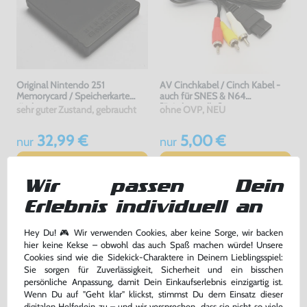
Original Nintendo 251
AV Cinchkabel / Cinch Kabel -
Memorycard / Speicherkarte
auch für SNES & N64
#schwarz
[Dritthersteller]
sehr guter Zustand, gebraucht
ohne OVP, NEU
32,99 €
5,00 €
nur
nur
Warenkorb
Warenkorb
Wir passen Dein
Erlebnis individuell an
Hey Du! 🎮 Wir verwenden Cookies, aber keine Sorge, wir backen
hier keine Kekse – obwohl das auch Spaß machen würde! Unsere
Cookies sind wie die Sidekick-Charaktere in Deinem Lieblingsspiel:
Sie sorgen für Zuverlässigkeit, Sicherheit und ein bisschen
persönliche Anpassung, damit Dein Einkaufserlebnis einzigartig ist.
Wenn Du auf "Geht klar" klickst, stimmst Du dem Einsatz dieser
digitalen Helferlein zu – und wir versprechen, dass sie nicht so viele