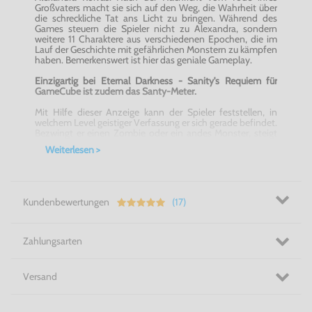
Großvaters macht sie sich auf den Weg, die Wahrheit über
die schreckliche Tat ans Licht zu bringen. Während des
Games steuern die Spieler nicht zu Alexandra, sondern
weitere 11 Charaktere aus verschiedenen Epochen, die im
Lauf der Geschichte mit gefährlichen Monstern zu kämpfen
haben. Bemerkenswert ist hier das geniale Gameplay.
Einzigartig bei Eternal Darkness - Sanity's Requiem für
GameCube ist zudem das Santy-Meter.
Mit Hilfe dieser Anzeige kann der Spieler feststellen, in
welchem Level geistiger Verfassung er sich gerade befindet.
Bezwingt er einen Zombie oder ein andes Monster, steigt
der Level. Flieht er jedoch vor den Monstern, so sinkt der
Weiterlesen >
Level auf der Santy-Leiste und es geschehen auf einmal
merkwürdige Dinge wie Bildstörungen oder das Bild fällt
sogar total aus.
Auch in Sachen Grafik lässt
Eternal Darkness - Sanity's
Requiem für GameCube
die Grusel-Fans mit der Zunge
Kundenbewertungen
(17)
schnalzen. In faszinierenden 3D-Welten werden
erschreckend realistische Charaktere zum Leben erweckt.
Untermalt ist das unheimliche Adventure von gespenstiger
Musik und geheimnisvollen Klängen. Zahlreiche
Zahlungsarten
Lichteffekte wie Fackeln oder mysteriöse Zaubersprüche
sorgen für die richtige Atmosphäre und lassen das Blut in
den Spieleradern gefrieren.
Versand
Features: