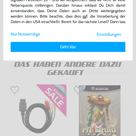
Nebenquests mitbringen. Darüber hinaus erklärst Du Dich damit
Konsole #Neon-Rot/Neon-Blau
Original Nintendo 59
einverstanden, dass Deine Daten auch an Dritte weitergegeben
Memorycard / Speicherkarte
werden können. Bitte beachte, dass dies ggf. die Verarbeitung der
#grau DOL-008
mit OVP, sehr guter Zustand, gebraucht
gebraucht
Daten in den USA einschließt. Bereit für das nächste Level? Dann lass
uns gemeinsam weiterziehen! 🚀
239,99 €
19,99 €
Nur Notwendige
Einstellungen
nur
nur
Weitere Informationen zu den von uns verwendeten Cookies und
Deinen Rechten als Nutzer findest Du in unserer
Daten­schutz­
Warenkorb
Warenkorb
Geht klar
erklärung
und unserem
Impressum
.
DAS HABEN ANDERE DAZU
GEKAUFT