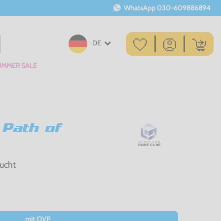
WhatsApp
030-609886894
DE
UMMER SALE
 Path of
ucht
mit OVP