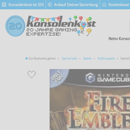
Konsolenkost ist 20!
Ankauf Deiner Sammlung
Kostenloser
Retro Konso
Zur Startseite gehen
GameCube
Spiele
Rollenspiele
GameCu