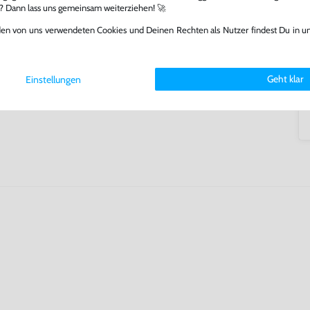
lerlebnis genießen kannst,
l? Dann lass uns gemeinsam weiterziehen! 🚀
tatt von unseren Fachkräften
arf repariert.
den von uns verwendeten Cookies und Deinen Rechten als Nutzer findest Du in u
fst oder verkaufst, trägst du
 Games zu verlängern und damit
.
Geht klar
Einstellungen