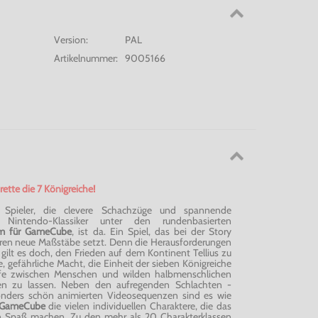
Version:
PAL
Artikelnummer:
9005166
ette die 7 Königreiche!
e Spieler, die clevere Schachzüge und spannende
 Nintendo-Klassiker unter den rundenbasierten
em für GameCube
, ist da. Ein Spiel, das bei der Story
ren neue Maßstäbe setzt. Denn die Herausforderungen
 gilt es doch, den Frieden auf dem Kontinent Tellius zu
e, gefährliche Macht, die Einheit der sieben Königreiche
fe zwischen Menschen und wilden halbmenschlichen
en zu lassen. Neben den aufregenden Schlachten -
nders schön animierten Videosequenzen sind es wie
r GameCube
die vielen individuellen Charaktere, die das
en Spaß machen. Zu den mehr als 20 Charakterklassen