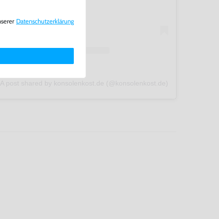
nserer
Daten­schutz­erklärung
A post shared by konsolenkost.de (@konsolenkost.de)