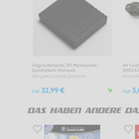
Original Nintendo 251 Memorycard /
AV Cinch
Speicherkarte #schwarz
SNES & N
sehr guter Zustand, gebraucht
ohne OV
32,99 €
5,
nur
nur
DAS HABEN ANDERE DA