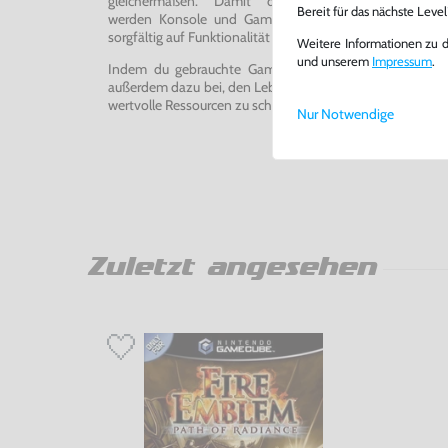
gleichermaßen. Damit du ein einwandfreies Spie
Bereit für das nächste Leve
werden Konsole und Game in unserer Reparatur-Werks
sorgfältig auf Funktionalität getestet, gereinigt und bei Bed
Weitere Informationen zu 
und unserem
Impressum
.
Indem du gebrauchte Games und Konsolen bei uns kau
außerdem dazu bei, den Lebenszyklus von Konsolen und
wertvolle Ressourcen zu schonen und Abfall zu vermeiden
Nur Notwendige
Zuletzt angesehen