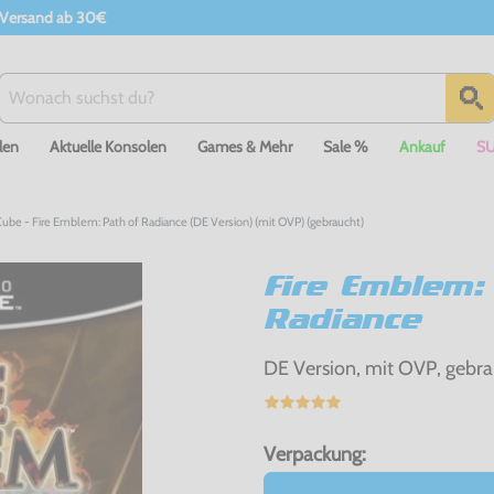
 Versand ab 30€
len
Aktuelle Konsolen
Games & Mehr
Sale %
Ankauf
S
be - Fire Emblem: Path of Radiance (DE Version) (mit OVP) (gebraucht)
Fire Emblem:
Radiance
DE Version, mit OVP, gebra
Verpackung: