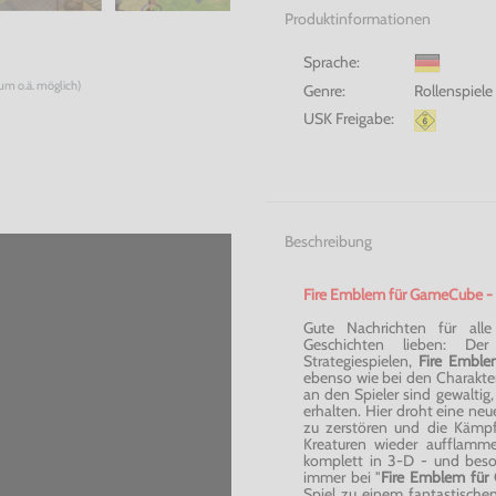
Produktinformationen
Sprache:
num o.ä. möglich)
Genre:
Rollenspiele
USK Freigabe:
Beschreibung
Fire Emblem für GameCube - r
Gute Nachrichten für all
Geschichten lieben: Der
Strategiespielen,
Fire Embl
ebenso wie bei den Charakte
an den Spieler sind gewaltig,
erhalten. Hier droht eine neu
zu zerstören und die Kämp
Kreaturen wieder aufflamm
komplett in 3-D - und beso
immer bei "
Fire Emblem fü
Spiel zu einem fantastisch