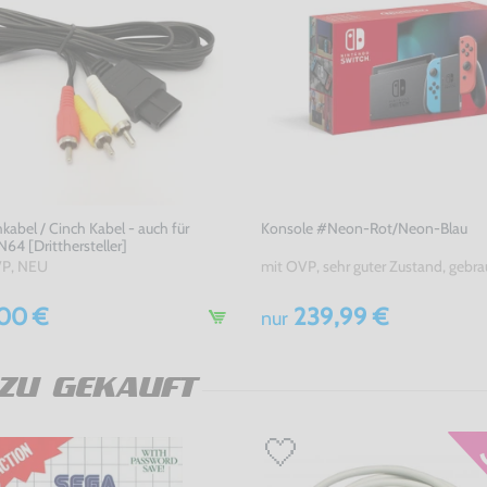
kabel / Cinch Kabel - auch für
Konsole #Neon-Rot/Neon-Blau
64 [Dritthersteller]
P, NEU
mit OVP, sehr guter Zustand, gebra
00 €
239,99 €
nur
ZU GEKAUFT