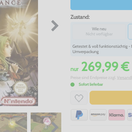
Zustand:
Wie neu
Nicht verfügbar
Getestet & voll funktionstüchtig 
Umverpackung
269,99 €
nur
Preise sind Endpreise zzgl.
Versand
Sofort lieferbar