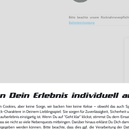
Bitte beachte unsere Rücknahmeverpflich
Batterieentsorgung
n Dein Erlebnis individuell a
 Cookies, aber keine Sorge, wir backen hier keine Kekse – obwohl das auch 
ck-Charaktere in Deinem Lieblingsspiel: Sie sorgen für Zuverlässigkeit, Sicherheit 
ufserlebnis einzigartig ist. Wenn Du auf "Geht klar" klickst, stimmst Du dem Einsatz
ass sie nicht so viele Nebenquests mitbringen. Darüber hinaus erklärst Du Dich dam
ming-Fans und neue Entdecker
rgegeben werden können. Bitte beachte, dass dies ggf. die Verarbeitung der Da