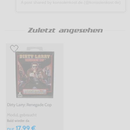
A post shared by konsolenkost.de (@konsolenkost.de)
Zuletzt angesehen
Dirty Larry: Renegade Cop
Modul, gebraucht
Bald wieder da
17,99 €
nur