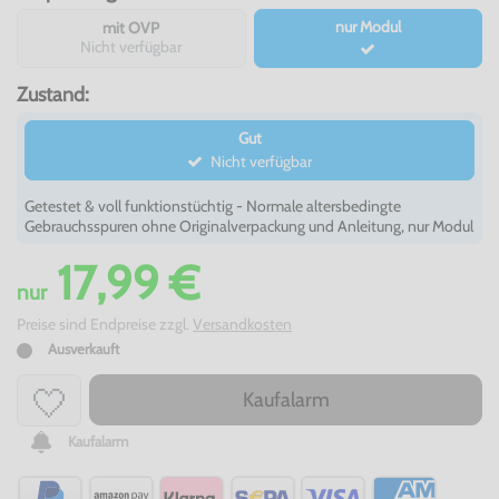
nur Modul
mit OVP
Nicht verfügbar
Zustand:
Gut
Nicht verfügbar
Getestet & voll funktionstüchtig - Normale altersbedingte
Gebrauchsspuren ohne Originalverpackung und Anleitung, nur Modul
17,99 €
nur
Preise sind Endpreise zzgl.
Versandkosten
Ausverkauft
Kaufalarm
Kaufalarm