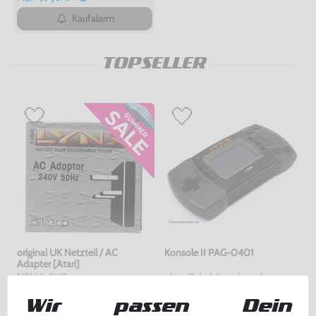
Kaufalarm
TOPSELLER
original UK Netzteil / AC
Konsole II PAG-0401
Adapter [Atari]
NEU & OVP
ohne Zubehör, gebraucht
bisher
9,99 €
-70%
Wir passen Dein
3,00 €
299,99 €
jetzt
nur
nur