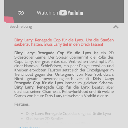
Beschreibung
Dirty Larry: Renegade Cop für die Lynx. Um die Straßen
sauber zu halten, muss Larry tief in den Dreck fassen!
Dirty Larry: Renegade Cop für die Lynx
ist ein 2D
Sidescroller Game. Der Spieler übernimmt die Rolle des
Cops Larry, der gnadenlos das Verbrechen bekämpft. Mit
einer Handvoll Schießeisen, ein paar Prügelutensilien und
Kneipen erprobten Fäusten setzt sich der Einzelgänger im
Trenchcoat gegen den Untergrund von New York durch.
Nicht gerade abwechslungsreich verläuft
Dirty Larry:
Renegade Cop für die Lynx
immer im gleichen Schema.
Dirty Larry: Renegade Cop für die Lynx
besitzt aber
durchaus seinen Charme als Retro-Junkfood und für welche
Games von heute Dirty Larry teilweise als Vorbild diente.
Features:
Dirty Larry: Renegade Cop, das original für die Lynx
Klassischer 2D Scroller
Gegen das Übel mit Knarren und Fäusten