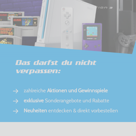
Das darfst du nicht
verpassen:
zahlreiche
Aktionen und Gewinnspiele
exklusive
Sonderangebote und Rabatte
Neuheiten
entdecken & direkt vorbestellen