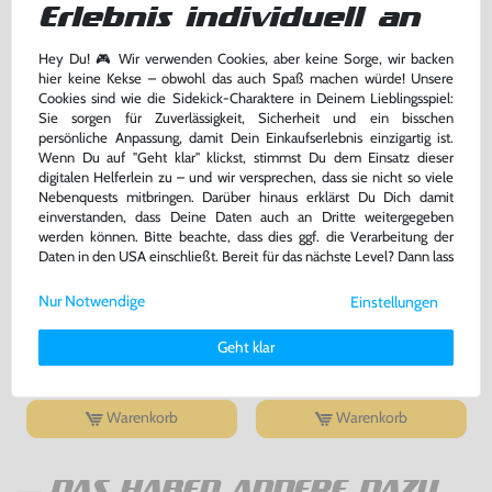
Erlebnis individuell an
Warenkorb
Warenkorb
Hey Du! 🎮 Wir verwenden Cookies, aber keine Sorge, wir backen
hier keine Kekse – obwohl das auch Spaß machen würde! Unsere
Cookies sind wie die Sidekick-Charaktere in Deinem Lieblingsspiel:
Sie sorgen für Zuverlässigkeit, Sicherheit und ein bisschen
persönliche Anpassung, damit Dein Einkaufserlebnis einzigartig ist.
Wenn Du auf "Geht klar" klickst, stimmst Du dem Einsatz dieser
digitalen Helferlein zu – und wir versprechen, dass sie nicht so viele
Nebenquests mitbringen. Darüber hinaus erklärst Du Dich damit
einverstanden, dass Deine Daten auch an Dritte weitergegeben
werden können. Bitte beachte, dass dies ggf. die Verarbeitung der
Daten in den USA einschließt. Bereit für das nächste Level? Dann lass
uns gemeinsam weiterziehen! 🚀
Ishido
Netzteil / AC Adapter UK + DE /
Nur Notwendige
Einstellungen
EU Reisestecker
Weitere Informationen zu den von uns verwendeten Cookies und
NEU & OVP
NEU & OVP
Deinen Rechten als Nutzer findest Du in unserer
Daten­schutz­
Geht klar
erklärung
und unserem
Impressum
.
bisher
39,99 €
-70%
12,00 €
7,99 €
jetzt
nur
nur
Warenkorb
Warenkorb
DAS HABEN ANDERE DAZU