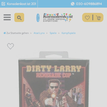
Konsolenkost ist 20!
030-609886894
Zur Startseite gehen
Atari Lynx
Spiele
Kampfspiele