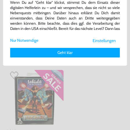
Wenn Du auf "Geht klar" klickst, stimmst Du dem Einsatz dieser
EU Reisestecker
digitalen Helferlein zu – und wir versprechen, dass sie nicht so viele
NEU & OVP
NEU & OVP
Nebenquests mitbringen. Darüber hinaus erklärst Du Dich damit
bisher
39,99 €
-70%
einverstanden, dass Deine Daten auch an Dritte weitergegeben
12,00 €
7,99 €
jetzt
nur
nur
werden können. Bitte beachte, dass dies ggf. die Verarbeitung der
Daten in den USA einschließt. Bereit für das nächste Level? Dann lass
Warenkorb
Warenkorb
uns gemeinsam weiterziehen! 🚀
Nur Notwendige
Einstellungen
Weitere Informationen zu den von uns verwendeten Cookies und
Deinen Rechten als Nutzer findest Du in unserer
Daten­schutz­
DAS HABEN ANDERE DAZU
Geht klar
erklärung
und unserem
Impressum
.
GEKAUFT