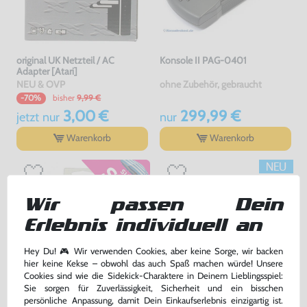
original UK Netzteil / AC
Konsole II PAG-0401
Adapter [Atari]
NEU & OVP
ohne Zubehör, gebraucht
bisher
9,99 €
-70%
3,00 €
299,99 €
jetzt
nur
nur
Warenkorb
Warenkorb
Wir passen Dein
Erlebnis individuell an
Hey Du! 🎮 Wir verwenden Cookies, aber keine Sorge, wir backen
hier keine Kekse – obwohl das auch Spaß machen würde! Unsere
Cookies sind wie die Sidekick-Charaktere in Deinem Lieblingsspiel:
Sie sorgen für Zuverlässigkeit, Sicherheit und ein bisschen
persönliche Anpassung, damit Dein Einkaufserlebnis einzigartig ist.
Ishido
Netzteil / AC Adapter UK + DE /