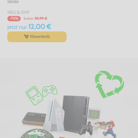
Ishido
NEU & OVP
bisher
39,99 €
-70%
12,00 €
jetzt
nur
Warenkorb