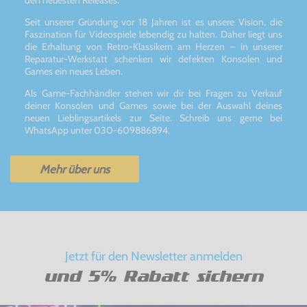
den neuesten Releases.
Seit unserer Gründung vor 18 Jahren ist es unsere Vision, die
Faszination für Videospiele lebendig zu halten. Daher liegt uns
die Erhaltung von Retro-Klassikern am Herzen – in unserer
Reparatur-Werkstatt schenken wir defekten Konsolen und
Games ein neues Leben.
Als Game-Fachhändler stehen wir dir bei Fragen zu Verkauf
deiner Konsolen und Games sowie bei der Auswahl deines
neuen Lieblingsartikels zur Seite. Schreib uns gerne bei
WhatsApp unter 030-609886894.
Mehr über uns
Jetzt für den Newsletter anmelden
und 5% Rabatt sichern