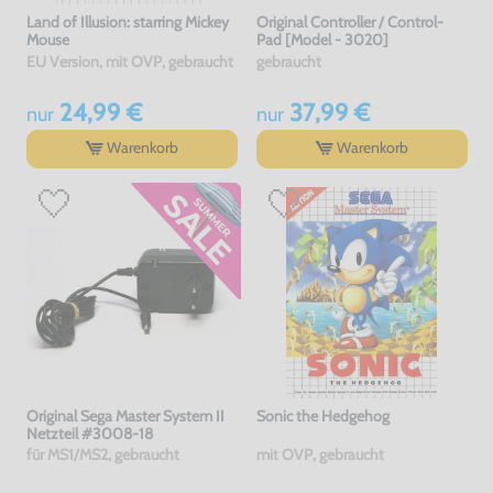
Land of Illusion: starring Mickey
Original Controller / Control-
Mouse
Pad [Model - 3020]
EU Version, mit OVP, gebraucht
gebraucht
24,99 €
37,99 €
nur
nur
Warenkorb
Warenkorb
Original Sega Master System II
Sonic the Hedgehog
Netzteil #3008-18
für MS1/MS2, gebraucht
mit OVP, gebraucht