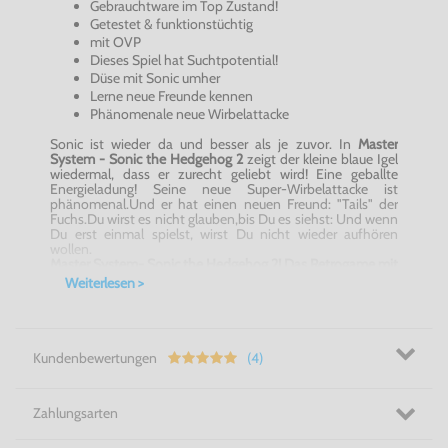
Gebrauchtware im Top Zustand!
Getestet & funktionstüchtig
mit OVP
Dieses Spiel hat Suchtpotential!
Düse mit Sonic umher
Lerne neue Freunde kennen
Phänomenale neue Wirbelattacke
Sonic ist wieder da und besser als je zuvor. In
Master
System - Sonic the Hedgehog 2
zeigt der kleine blaue Igel
wiedermal, dass er zurecht geliebt wird! Eine geballte
Energieladung! Seine neue Super-Wirbelattacke ist
phänomenal.Und er hat einen neuen Freund: "Tails" der
Fuchs.Du wirst es nicht glauben,bis Du es siehst: Und wenn
Du erst einmal spielst, wirst Du nicht wieder aufhören
wollen.
Master System- Sonic the Hedgehog 2! Das Retrogame mit
Suchtfaktor!
Weiterlesen >
Kundenbewertungen
(4)
Zahlungsarten