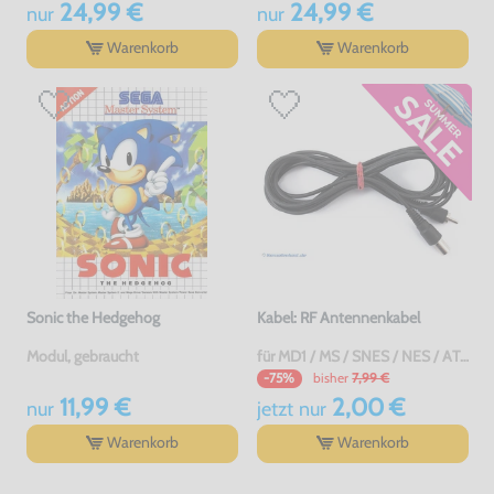
24,99 €
24,99 €
nur
nur
Warenkorb
Warenkorb
Sonic the Hedgehog
Kabel: RF Antennenkabel
Modul, gebraucht
für MD1 / MS / SNES / NES / ATARI 2600 7800 / Jaguar / C64 / Sinclair, gebraucht
bisher
7,99 €
-75%
11,99 €
2,00 €
nur
jetzt
nur
Warenkorb
Warenkorb