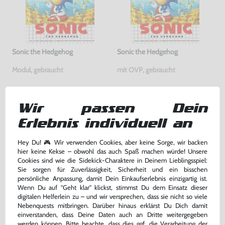
Sonic the Hedgehog
Sonic the Hedgehog
Modul, gebraucht
mit OVP, gebraucht
11,99 €
24,99 €
nur
nur
Wir passen Dein
Warenkorb
Warenkorb
Erlebnis individuell an
DAS HABEN ANDERE DAZU
Hey Du! 🎮 Wir verwenden Cookies, aber keine Sorge, wir backen
hier keine Kekse – obwohl das auch Spaß machen würde! Unsere
GEKAUFT
Cookies sind wie die Sidekick-Charaktere in Deinem Lieblingsspiel:
Sie sorgen für Zuverlässigkeit, Sicherheit und ein bisschen
persönliche Anpassung, damit Dein Einkaufserlebnis einzigartig ist.
Wenn Du auf "Geht klar" klickst, stimmst Du dem Einsatz dieser
digitalen Helferlein zu – und wir versprechen, dass sie nicht so viele
Nebenquests mitbringen. Darüber hinaus erklärst Du Dich damit
einverstanden, dass Deine Daten auch an Dritte weitergegeben
werden können. Bitte beachte, dass dies ggf. die Verarbeitung der