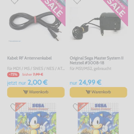
Kabel: RF Antennenkabel
Original Sega Master System II
Netzteil #3008-18
für MD1 / MS / SNES / NES / ATARI 2600 7800 / Jaguar / C64 / Sinclair, gebraucht
für MS1/MS2, gebraucht
bisher
7,99 €
-75%
2,00 €
24,99 €
jetzt
nur
nur
Warenkorb
Warenkorb