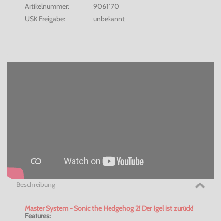
Artikelnummer:
9061170
USK Freigabe:
unbekannt
Beschreibung
Master System - Sonic the Hedgehog 2! Der Igel ist zurück!
Features: