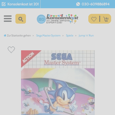
Konsolenkost ist 20!
030-609886894
Zur Startseite gehen
Sega Master System
Spiele
Jump 'n' Run