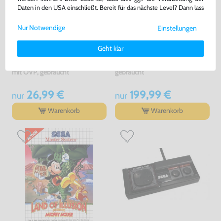
Daten in den USA einschließt. Bereit für das nächste Level? Dann lass
uns gemeinsam weiterziehen! 🚀
Nur Notwendige
Einstellungen
Weitere Informationen zu den von uns verwendeten Cookies und
Deinen Rechten als Nutzer findest Du in unserer
Daten­schutz­
Geht klar
erklärung
und unserem
Impressum
.
Asterix
Konsole MS1 + Original
Controller + Zubehör
mit OVP, gebraucht
gebraucht
26,99 €
199,99 €
nur
nur
Warenkorb
Warenkorb