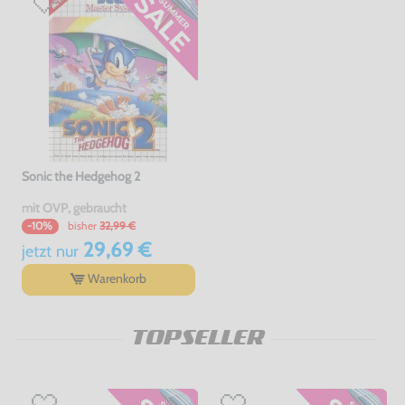
Sonic the Hedgehog 2
mit OVP, gebraucht
bisher
32,99 €
-10%
29,69 €
jetzt
nur
Warenkorb
TOPSELLER