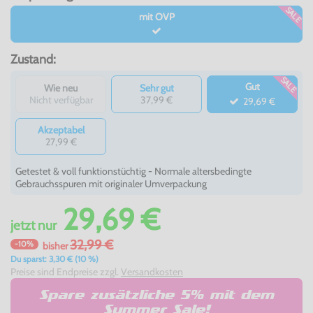
SALE
mit OVP
Zustand:
SALE
Gut
Wie neu
Sehr gut
Nicht verfügbar
37,99 €
29,69 €
Akzeptabel
27,99 €
Getestet & voll funktionstüchtig - Normale altersbedingte
Gebrauchsspuren mit originaler Umverpackung
29,69 €
jetzt
nur
32,99 €
-10%
bisher
Du sparst: 3,30 € (10 %)
Preise sind Endpreise zzgl.
Versandkosten
Spare zusätzliche 5% mit dem
Summer Sale!