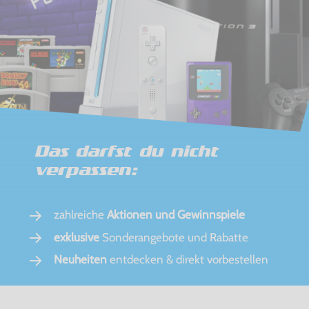
Das darfst du nicht
verpassen:
zahlreiche
Aktionen und Gewinnspiele
exklusive
Sonderangebote und Rabatte
Neuheiten
entdecken & direkt vorbestellen