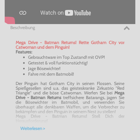
Beschreibung
Mega Drive - Batman Returns! Rette Gotham City vor
Catwoman und dem Pinguin!
Features:
Gebrauchtware im Top Zustand! mit OVP!
Getestet & voll funktionstüchtig!
Jage Bösewichter!
Fahre mit dem Batmobil!
Der Pinguin hat Gotham City in seinen Flossen. Seine
Spießgesellen sind u.a. das geisteskranke Zirkustrio "Red
Triangle" und die böse Catwoman. Werfen Sie bei
Mega
Drive - Batman Returns
treffsichere Batarangs, jagen Sie
die Bösewichter im Batmobil, und verwenden Sie
überhaupt alle denkbaren Waffen, um die Verbrecher zu
bekämpfen und den Pinguin in seinem Nest zu stellen!
Mega Drive - Batman Returns
! Stell Dich der
Herausforderung!
Weiterlesen >