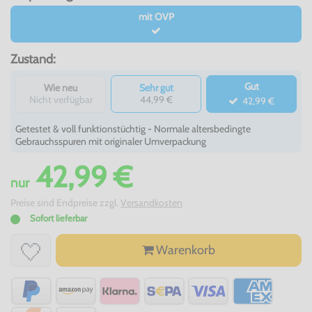
mit OVP
Zustand:
Gut
Wie neu
Sehr gut
Nicht verfügbar
44,99 €
42,99 €
Getestet & voll funktionstüchtig - Normale altersbedingte
Gebrauchsspuren mit originaler Umverpackung
42,99 €
nur
Preise sind Endpreise zzgl.
Versandkosten
Sofort lieferbar
Warenkorb