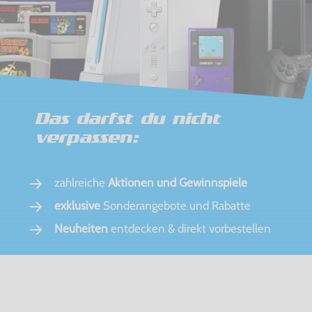
Das darfst du nicht
verpassen:
zahlreiche
Aktionen und Gewinnspiele
exklusive
Sonderangebote und Rabatte
Neuheiten
entdecken & direkt vorbestellen