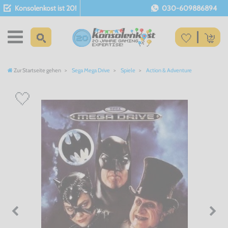
Konsolenkost ist 20!
030-609886894
Zur Startseite gehen
Sega Mega Drive
Spiele
Action & Adventure