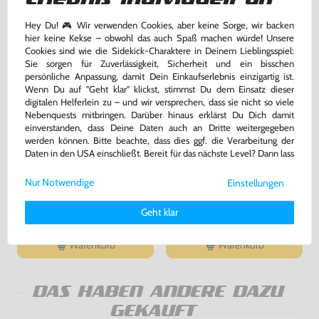
Hey Du! 🎮 Wir verwenden Cookies, aber keine Sorge, wir backen
hier keine Kekse – obwohl das auch Spaß machen würde! Unsere
Cookies sind wie die Sidekick-Charaktere in Deinem Lieblingsspiel:
Sie sorgen für Zuverlässigkeit, Sicherheit und ein bisschen
persönliche Anpassung, damit Dein Einkaufserlebnis einzigartig ist.
Wenn Du auf "Geht klar" klickst, stimmst Du dem Einsatz dieser
digitalen Helferlein zu – und wir versprechen, dass sie nicht so viele
Nebenquests mitbringen. Darüber hinaus erklärst Du Dich damit
einverstanden, dass Deine Daten auch an Dritte weitergegeben
werden können. Bitte beachte, dass dies ggf. die Verarbeitung der
Daten in den USA einschließt. Bereit für das nächste Level? Dann lass
AV Cinchkabel / Cinch Kabel
Controller Verlängerung /
uns gemeinsam weiterziehen! 🚀
[Dritthersteller]
Verlängerungskabel / Extension
Nur Notwendige
Einstellungen
Cord [Dritthersteller]
nur für MD1 !, ohne OVP, NEU
ohne OVP, NEU
Weitere Informationen zu den von uns verwendeten Cookies und
Deinen Rechten als Nutzer findest Du in unserer
Daten­schutz­
bisher
9,99 €
-20%
Geht klar
erklärung
und unserem
Impressum
.
9,99 €
7,99 €
nur
jetzt
nur
Warenkorb
Warenkorb
DAS HABEN ANDERE DAZU
GEKAUFT