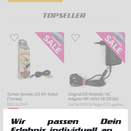
TOPSELLER
Tomee Genesis 2/3 AV-Kabel
Original DE Netzteil / AC
[Tomee]
Adapter MK-1602-18 [SEGA]
NEU & OVP
nur für MD1 & Mega-CD !, gebraucht
bisher
9,99 €
-30%
6,99 €
29,99 €
jetzt
nur
nur
Wir passen Dein
Warenkorb
Warenkorb
Erlebnis individuell an