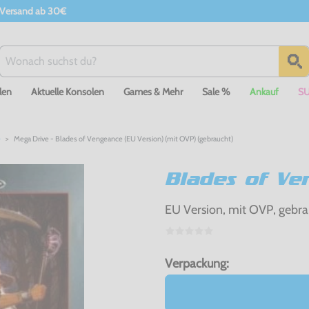
 Versand ab 30€
len
Aktuelle Konsolen
Games & Mehr
Sale %
Ankauf
S
e
Mega Drive - Blades of Vengeance (EU Version) (mit OVP) (gebraucht)
Blades of Ve
EU Version, mit OVP, gebra
Verpackung: