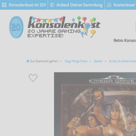
Konsolenkost ist 20!
Ankauf Deiner Sammlung
Kostenloser
Retro Konso
Zur Startseite gehen
Sega Mega Drive
Spiele
Action & Adventur