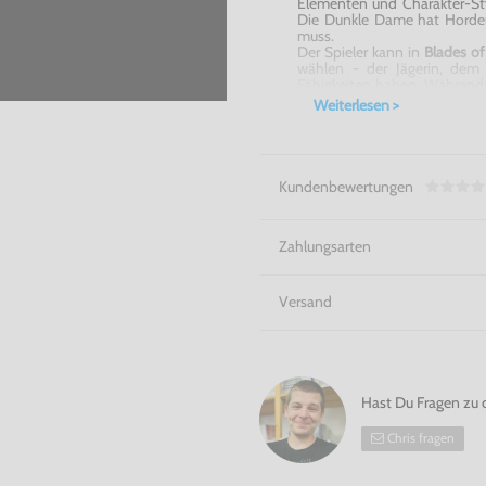
Elementen und Charakter-Sty
Die Dunkle Dame hat Horden 
muss.
Der Spieler kann in
Blades o
wählen - der Jägerin, dem 
Fähigkeiten haben. Während
Drive
hat der Spieler die Mög
Weiterlesen >
und Waffen (z.B. Streitk
Zaubersprüchen zu verbessern
Schwinge die Streitaxt! - Bla
Kundenbewertungen
Zahlungsarten
Versand
Hast Du Fragen zu 
Chris fragen