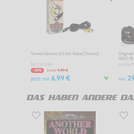
Tomee Genesis 2/3 AV-Kabel [Tomee]
Original
1602-18
NEU & OVP
nur für 
bisher
9,99 €
-30%
6,99 €
29
jetzt
nur
nur
DAS HABEN ANDERE DA