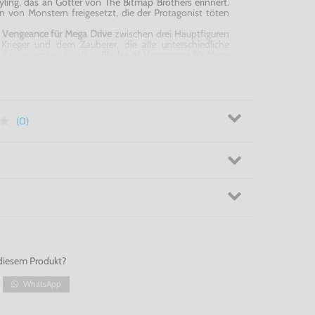
ling, das an Götter von The Bitmap Brothers erinnert.
von Monstern freigesetzt, die der Protagonist töten
f
Vengeance
für Mega Drive
zwischen drei Hauptfiguren
Krieger und dem Zauberer, die alle unterschiedliche
 des gesamten Spiels in
Blades of
Vengeance
für Mega
lichkeit, seine Kräfte durch das Sammeln von Rüstungen
olben und Armbrust) oder durch den Einsatz von
. Jede der acht Etappen endet mit einem Chef.
des of
Vengeance
für Mega Drive
(0)
diesem Produkt?
WhatsApp