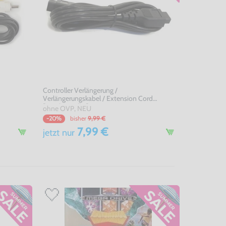
Controller Verlängerung /
Verlängerungskabel / Extension Cord
[Dritthersteller]
ohne OVP, NEU
bisher
9,99 €
-20%
7,99 €
jetzt
nur