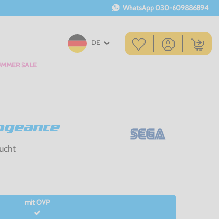
WhatsApp
030-609886894
DE
UMMER SALE
ngeance
ucht
mit OVP