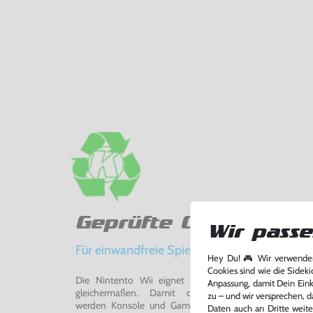
Geprüfte Qualität
Wir passe
Für einwandfreie Spielerlebnisse
Hey Du! 🎮 Wir verwenden
Cookies sind wie die Sideki
Die Nintento Wii eignet sich perfekt für Retro-Ga
Anpassung, damit Dein Einka
gleichermaßen. Damit du ein einwandfreies Spie
zu – und wir versprechen, d
werden Konsole und Game in unserer Reparatur-Werks
Daten auch an Dritte weite