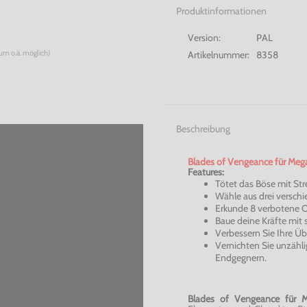
Produktinformationen
Version:
PAL
num o.ä. möglich)
Artikelnummer:
8358
Beschreibung
Blades of
Vengeance
für Mega
Features:
Tötet das Böse mit Stre
Wähle aus drei verschi
Erkunde 8 verbotene O
Baue deine Kräfte mit
Verbessern Sie Ihre Ü
Vernichten Sie unzähli
Endgegnern
.
Blades of
Vengeance
für M