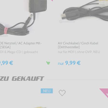
 DE Netzteil / AC Adapter MK-
AV Cinchkabel / Cinch Kabel
 [SEGA]
[Dritthersteller]
MD1 & Mega-CD !, gebraucht
nur für MD1 !, ohne OVP, NEU
,99 €
9,99 €
nur
ZU GEKAUFT