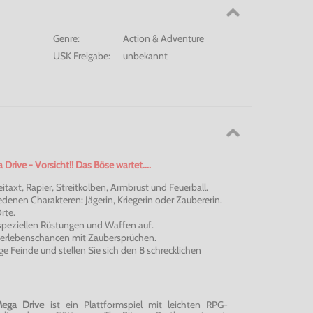
Genre:
Action & Adventure
USK Freigabe:
unbekannt
 Drive - Vorsicht!! Das Böse wartet....
itaxt, Rapier, Streitkolben, Armbrust und Feuerball.
edenen Charakteren: Jägerin, Kriegerin oder Zaubererin.
rte.
 speziellen Rüstungen und Waffen auf.
berlebenschancen mit Zaubersprüchen.
ge Feinde und stellen Sie sich den 8 schrecklichen
ega Drive
ist ein Plattformspiel mit leichten RPG-