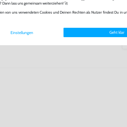
arf repariert.
l? Dann lass uns gemeinsam weiterziehen! 🚀
fst oder verkaufst, trägst du
den von uns verwendeten Cookies und Deinen Rechten als Nutzer findest Du in u
 Games zu verlängern und damit
.
Geht klar
Einstellungen