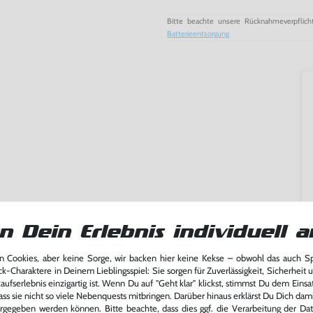
Bitte beachte unsere Rücknahmeverpflich
Batterieentsorgung
n Dein Erlebnis individuell a
 Cookies, aber keine Sorge, wir backen hier keine Kekse – obwohl das auch 
ck-Charaktere in Deinem Lieblingsspiel: Sie sorgen für Zuverlässigkeit, Sicherheit 
ming-Fans und neue Entdecker
ufserlebnis einzigartig ist. Wenn Du auf "Geht klar" klickst, stimmst Du dem Einsatz
lerlebnis genießen kannst,
ass sie nicht so viele Nebenquests mitbringen. Darüber hinaus erklärst Du Dich dam
tatt von unseren Fachkräften
rgegeben werden können. Bitte beachte, dass dies ggf. die Verarbeitung der Da