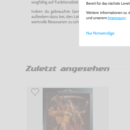
sorgfältig auf Funktionalität getestet, gereinigt und bei Bed
Bereit für das nächste Leve
Indem du gebrauchte Games und Konsolen bei uns kau
Weitere Informationen zu 
außerdem dazu bei, den Lebenszyklus von Konsolen und
und unserem
Impressum
.
wertvolle Ressourcen zu schonen und Abfall zu vermeiden
Nur Notwendige
Zuletzt angesehen