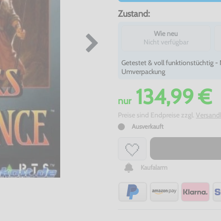
Zustand:
Wie neu
Nicht verfügbar
Getestet & voll funktionstüchtig 
Umverpackung
134,99 €
nur
Preise sind Endpreise zzgl.
Versand
Ausverkauft
Kaufalarm