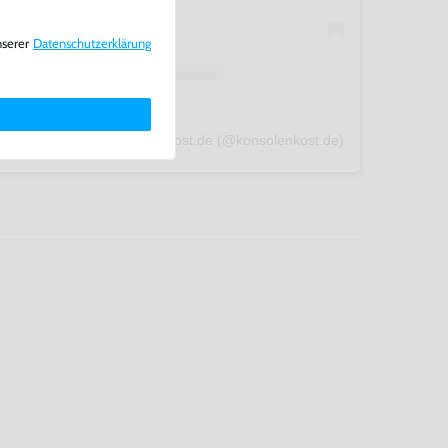
nserer
Daten­schutz­erklärung
A post shared by konsolenkost.de (@konsolenkost.de)