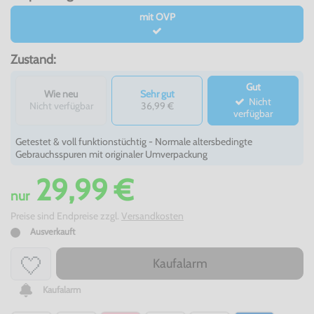
mit OVP
Zustand:
Gut
Wie neu
Sehr gut
Nicht
Nicht verfügbar
36,99 €
verfügbar
Getestet & voll funktionstüchtig - Normale altersbedingte
Gebrauchsspuren mit originaler Umverpackung
29,99 €
nur
Preise sind Endpreise zzgl.
Versandkosten
Ausverkauft
Kaufalarm
Kaufalarm