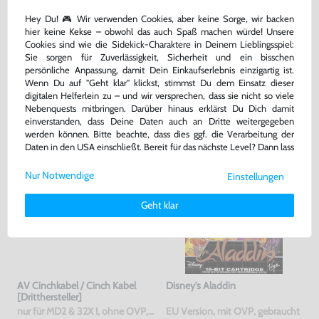
Hey Du! 🎮 Wir verwenden Cookies, aber keine Sorge, wir backen
Another World + Flashback
AV Cinchkabel / Cinch Kabel
hier keine Kekse – obwohl das auch Spaß machen würde! Unsere
[Dritthersteller]
Cookies sind wie die Sidekick-Charaktere in Deinem Lieblingsspiel:
mit OVP, gebraucht
nur für MD1 !, ohne OVP, NEU
Sie sorgen für Zuverlässigkeit, Sicherheit und ein bisschen
persönliche Anpassung, damit Dein Einkaufserlebnis einzigartig ist.
Wenn Du auf "Geht klar" klickst, stimmst Du dem Einsatz dieser
69,99 €
9,99 €
nur
nur
digitalen Helferlein zu – und wir versprechen, dass sie nicht so viele
Nebenquests mitbringen. Darüber hinaus erklärst Du Dich damit
Warenkorb
Warenkorb
einverstanden, dass Deine Daten auch an Dritte weitergegeben
werden können. Bitte beachte, dass dies ggf. die Verarbeitung der
Daten in den USA einschließt. Bereit für das nächste Level? Dann lass
uns gemeinsam weiterziehen! 🚀
Nur Notwendige
Einstellungen
Weitere Informationen zu den von uns verwendeten Cookies und
Deinen Rechten als Nutzer findest Du in unserer
Daten­schutz­
Geht klar
erklärung
und unserem
Impressum
.
AV Cinchkabel / Cinch Kabel
Disney's Aladdin
[Dritthersteller]
nur für MD2 & 32X !, ohne OVP, NEU
EU Version, mit OVP, gebraucht