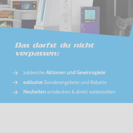
Das darfst du nicht
verpassen:
zahlreiche
Aktionen und Gewinnspiele
exklusive
Sonderangebote und Rabatte
Neuheiten
entdecken & direkt vorbestellen