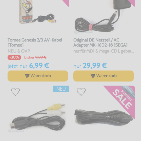
Tomee Genesis 2/3 AV-Kabel
Original DE Netzteil / AC
[Tomee]
Adapter MK-1602-18 [SEGA]
NEU & OVP
nur für MD1 & Mega-CD !, gebraucht
bisher
9,99 €
-30%
6,99 €
29,99 €
jetzt
nur
nur
Warenkorb
Warenkorb