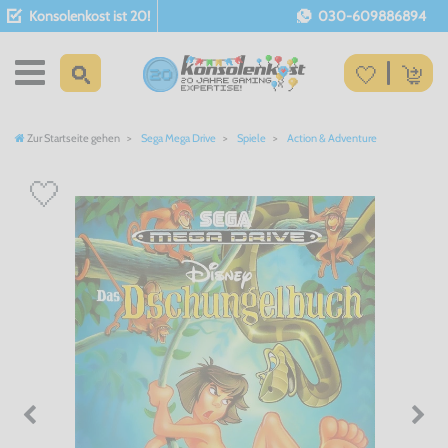
Konsolenkost ist 20!
030-609886894
Zur Startseite gehen
Sega Mega Drive
Spiele
Action & Adventure