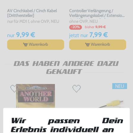
AV Cinchkabel / Cinch Kabel
Controller Verlängerung /
[Dritthersteller]
Verlängerungskabel / Extension
Cord [Dritthersteller]
nur für MD1 !, ohne OVP, NEU
ohne OVP, NEU
bisher
9,99 €
-20%
9,99 €
7,99 €
nur
jetzt
nur
Warenkorb
Warenkorb
DAS HABEN ANDERE DAZU
GEKAUFT
Wir passen Dein
Erlebnis individuell an