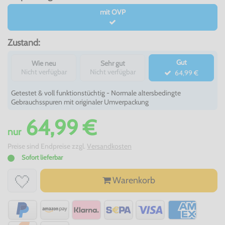
mit OVP
Zustand:
Gut
Wie neu
Sehr gut
Nicht verfügbar
Nicht verfügbar
64,99 €
Getestet & voll funktionstüchtig - Normale altersbedingte
Gebrauchsspuren mit originaler Umverpackung
64,99 €
nur
Preise sind Endpreise zzgl.
Versandkosten
Sofort lieferbar
Warenkorb