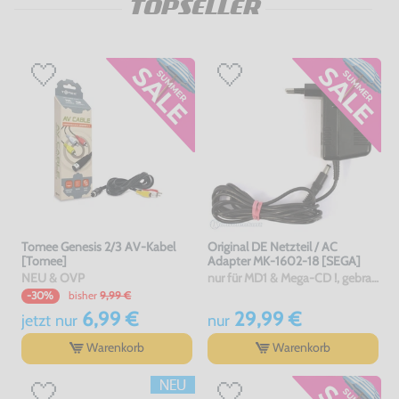
TOPSELLER
Tomee Genesis 2/3 AV-Kabel
Original DE Netzteil / AC
[Tomee]
Adapter MK-1602-18 [SEGA]
NEU & OVP
nur für MD1 & Mega-CD !, gebraucht
bisher
9,99 €
-30%
6,99 €
29,99 €
jetzt
nur
nur
Warenkorb
Warenkorb