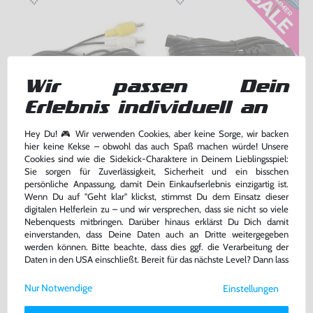
Wir passen Dein
Erlebnis individuell an
AV Cinchkabel / Cinch Kabel
Controller Verlängerung /
Hey Du! 🎮 Wir verwenden Cookies, aber keine Sorge, wir backen
[Dritthersteller]
Verlängerungskabel / Extension
hier keine Kekse – obwohl das auch Spaß machen würde! Unsere
Cord [Dritthersteller]
nur für MD1 !, ohne OVP, NEU
ohne OVP, NEU
Cookies sind wie die Sidekick-Charaktere in Deinem Lieblingsspiel:
bisher
9,99 €
-20%
Sie sorgen für Zuverlässigkeit, Sicherheit und ein bisschen
9,99 €
7,99 €
persönliche Anpassung, damit Dein Einkaufserlebnis einzigartig ist.
nur
jetzt
nur
Wenn Du auf "Geht klar" klickst, stimmst Du dem Einsatz dieser
Warenkorb
Warenkorb
digitalen Helferlein zu – und wir versprechen, dass sie nicht so viele
Nebenquests mitbringen. Darüber hinaus erklärst Du Dich damit
einverstanden, dass Deine Daten auch an Dritte weitergegeben
werden können. Bitte beachte, dass dies ggf. die Verarbeitung der
DAS HABEN ANDERE DAZU
Daten in den USA einschließt. Bereit für das nächste Level? Dann lass
GEKAUFT
uns gemeinsam weiterziehen! 🚀
Nur Notwendige
Einstellungen
Weitere Informationen zu den von uns verwendeten Cookies und
Deinen Rechten als Nutzer findest Du in unserer
Daten­schutz­