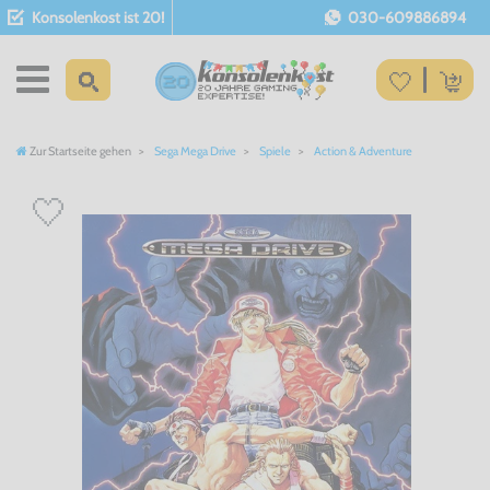
Konsolenkost ist 20!
030-609886894
Zur Startseite gehen
Sega Mega Drive
Spiele
Action & Adventure