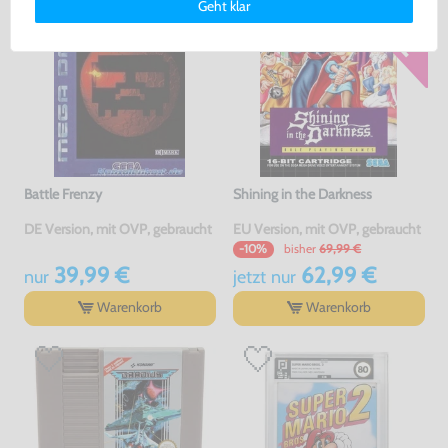
Geht klar
erklärung
und unserem
Impressum
.
Battle Frenzy
Shining in the Darkness
DE Version, mit OVP, gebraucht
EU Version, mit OVP, gebraucht
bisher
69,99 €
-10%
39,99 €
62,99 €
nur
jetzt
nur
Warenkorb
Warenkorb