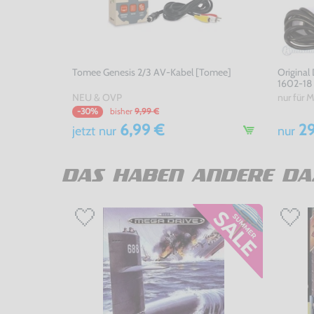
Tomee Genesis 2/3 AV-Kabel [Tomee]
Original
1602-18
NEU & OVP
nur für 
bisher
9,99 €
-30%
6,99 €
29
jetzt
nur
nur
DAS HABEN ANDERE DA