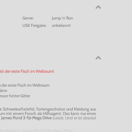
Genre:
Jump 'n' Run
USK Freigabe:
unbekannt
st der erste Fisch im Weltraum!
 der erste Fisch im Weltraum
Pläne
ssor hinter Gitter
 Schwerkraftstiefel, Tortengeschütze und Kleidung aus
aum mit einem Frosch als Hilfsagent. Das kann nur eines
t
James Pond 3 für Mega Drive
zurück. Und er ist absolut
der Welten! - James Pond 3 für Mega Drive