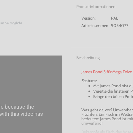
Produktinformationen
Version:
PAL
num o.ä. möglich)
Artikelnummer:
9054077
Beschreibung
James Pond 3 für Mega Drive i
Features:
Mit James Pond bist du
Vereitle die finsteren 
Bringe den bösen Profe
Was geht da vor? Umkehrbare
Früchten. Ein Fisch im Weltr
bedeuten: James Pond ist mi
umwerfend
!
Bekämpfe als Fisch das böse 