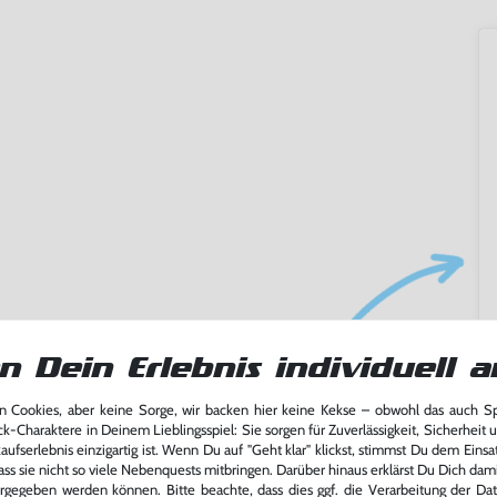
ming-Fans und neue Entdecker
n Dein Erlebnis individuell a
lerlebnis genießen kannst,
tatt von unseren Fachkräften
 Cookies, aber keine Sorge, wir backen hier keine Kekse – obwohl das auch 
arf repariert.
ck-Charaktere in Deinem Lieblingsspiel: Sie sorgen für Zuverlässigkeit, Sicherheit 
ufserlebnis einzigartig ist. Wenn Du auf "Geht klar" klickst, stimmst Du dem Einsatz
fst oder verkaufst, trägst du
ass sie nicht so viele Nebenquests mitbringen. Darüber hinaus erklärst Du Dich dam
 Games zu verlängern und damit
rgegeben werden können. Bitte beachte, dass dies ggf. die Verarbeitung der Da
.