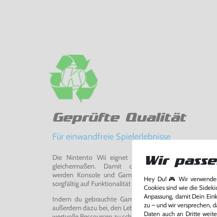
Geprüfte Qualität
Für einwandfreie Spielerlebnisse
Die Nintento Wii eignet sich perfekt für Retro-Ga
Wir passe
gleichermaßen. Damit du ein einwandfreies Spie
werden Konsole und Game in unserer Reparatur-Werks
Hey Du! 🎮 Wir verwenden
sorgfältig auf Funktionalität getestet, gereinigt und bei Bed
Cookies sind wie die Sideki
Anpassung, damit Dein Einka
Indem du gebrauchte Games und Konsolen bei uns kau
zu – und wir versprechen, d
außerdem dazu bei, den Lebenszyklus von Konsolen und
Daten auch an Dritte weite
wertvolle Ressourcen zu schonen und Abfall zu vermeiden