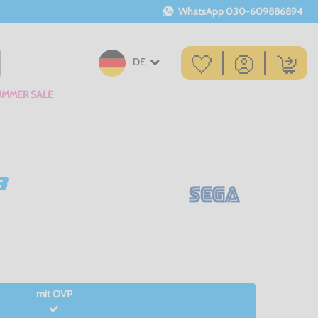
WhatsApp
030-609886894
DE
UMMER SALE
3
mit OVP