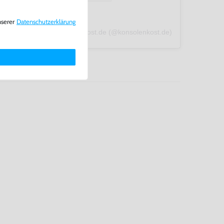
nserer
Daten­schutz­erklärung
A post shared by konsolenkost.de (@konsolenkost.de)