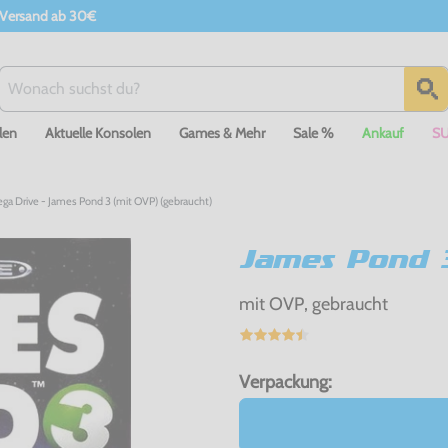
 Versand ab 30€
len
Aktuelle Konsolen
Games & Mehr
Sale %
Ankauf
S
ga Drive - James Pond 3 (mit OVP) (gebraucht)
James Pond 
mit OVP, gebraucht
Verpackung: