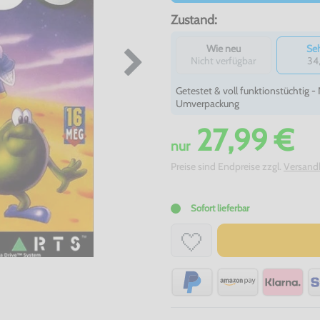
Zustand:
Wie neu
Seh
Nicht verfügbar
34
Getestet & voll funktionstüchtig 
Umverpackung
27,99 €
nur
Preise sind Endpreise zzgl.
Versand
Sofort lieferbar