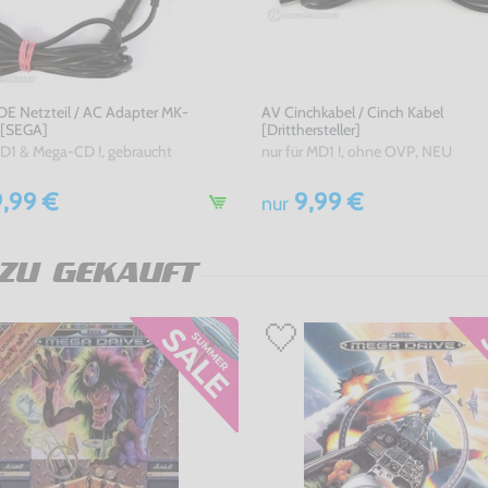
 DE Netzteil / AC Adapter MK-
AV Cinchkabel / Cinch Kabel
 [SEGA]
[Dritthersteller]
MD1 & Mega-CD !, gebraucht
nur für MD1 !, ohne OVP, NEU
,99 €
9,99 €
nur
ZU GEKAUFT