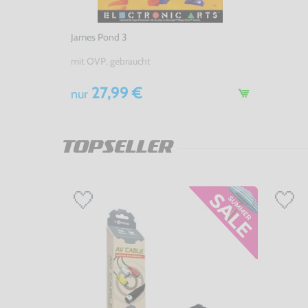
James Pond 3
mit OVP, gebraucht
27,99 €
nur
TOPSELLER