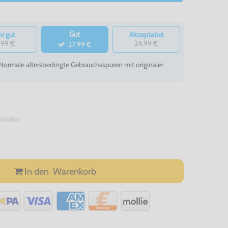
Gut
r gut
Akzeptabel
,99 €
24,99 €
27,99 €
- Normale altersbedingte Gebrauchsspuren mit originaler
kosten
In den
Warenkorb