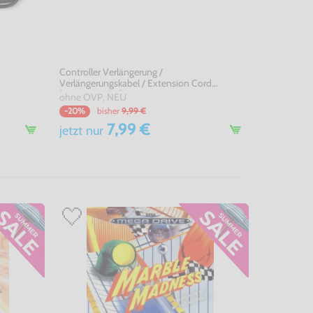
Controller Verlängerung /
Verlängerungskabel / Extension Cord
[Dritthersteller]
ohne OVP, NEU
bisher
9,99 €
-20%
7,99 €
jetzt
nur