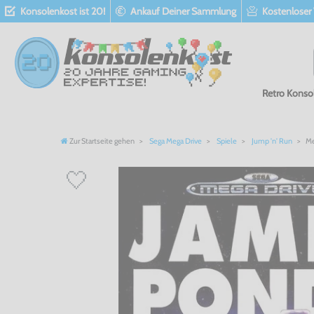
Konsolenkost ist 20!
Ankauf Deiner Sammlung
Kostenloser
Retro Konso
Zur Startseite gehen
Sega Mega Drive
Spiele
Jump 'n' Run
Me