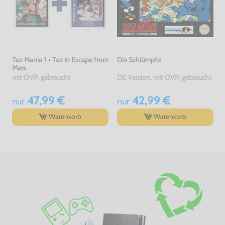
Taz Mania 1 + Taz in Escape from
Die Schlümpfe
Mars
mit OVP, gebraucht
DE Version, mit OVP, gebraucht
47,99 €
42,99 €
nur
nur
Warenkorb
Warenkorb