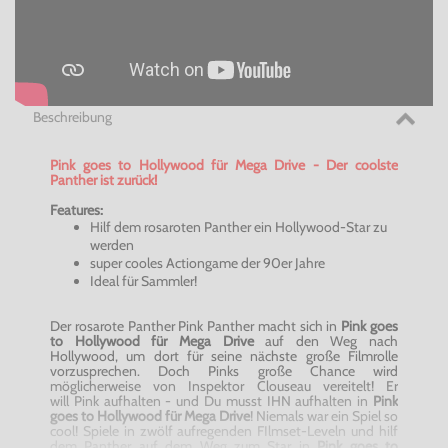
Beschreibung
Pink
goes
to Hollywood für Mega Drive - Der coolste
Panther ist zurück!
Features:
Hilf dem rosaroten Panther ein Hollywood-Star zu
werden
super cooles Actiongame der
90er
Jahre
Ideal für Sammler!
Der rosarote Panther Pink Panther macht sich in
Pink
goes
to Hollywood für Mega Drive
auf den Weg nach
Hollywood, um dort für seine nächste große Filmrolle
vorzusprechen. Doch Pinks große Chance wird
möglicherweise von Inspektor
Clouseau
vereitelt! Er
will Pink
aufhalten
- und Du musst IHN
aufhalten
in
Pink
goes
to Hollywood für Mega Drive
! Niemals war ein Spiel so
cool! Spiele in zwölf aufregenden
FIlmset-Leveln
und hilf
dem Panther auf dem Weg zum Star in
Pink
goes
to