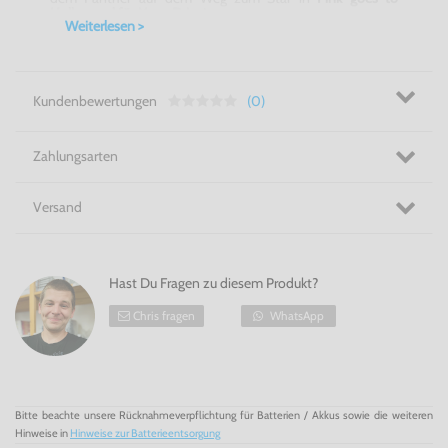
Hollywood für Mega Drive
!
Weiterlesen >
Komplett in Pink und mit 100% Spaß - Pink
goes
to
Hollywood für Mega Drive!
Kundenbewertungen
(0)
Zahlungsarten
Versand
Hast Du Fragen zu diesem Produkt?
Chris fragen
WhatsApp
Bitte beachte unsere Rücknahmeverpflichtung für Batterien / Akkus sowie die weiteren
Hinweise in
Hinweise zur Batterieentsorgung