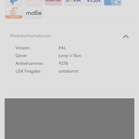
Produktinformationen
Version:
PAL
Genre:
Jump 'n' Run
Artikelnummer:
9278
USK Freigabe:
unbekannt