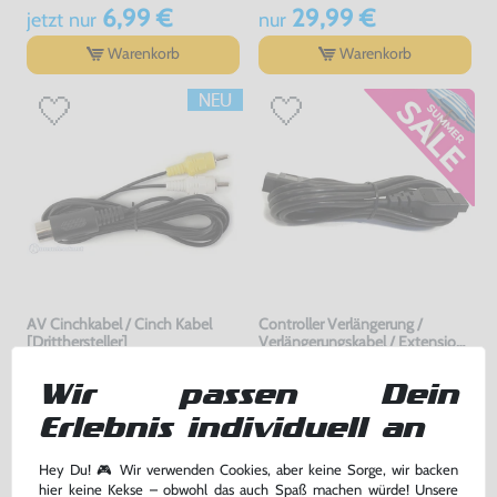
6,99 €
29,99 €
jetzt
nur
nur
Warenkorb
Warenkorb
AV Cinchkabel / Cinch Kabel
Controller Verlängerung /
[Dritthersteller]
Verlängerungskabel / Extension
Cord [Dritthersteller]
nur für MD1 !, ohne OVP, NEU
ohne OVP, NEU
bisher
9,99 €
-20%
Wir passen Dein
9,99 €
7,99 €
nur
jetzt
nur
Erlebnis individuell an
Warenkorb
Warenkorb
Hey Du! 🎮 Wir verwenden Cookies, aber keine Sorge, wir backen
hier keine Kekse – obwohl das auch Spaß machen würde! Unsere