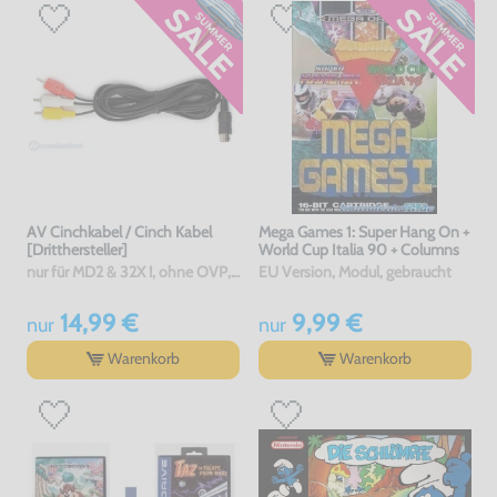
AV Cinchkabel / Cinch Kabel
Mega Games 1: Super Hang On +
[Dritthersteller]
World Cup Italia 90 + Columns
nur für MD2 & 32X !, ohne OVP, NEU
EU Version, Modul, gebraucht
14,99 €
9,99 €
nur
nur
Warenkorb
Warenkorb