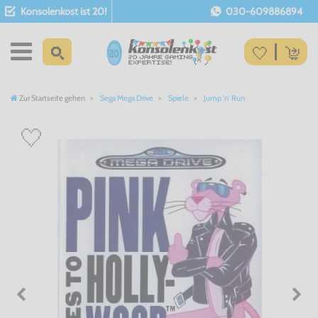
Konsolenkost ist 20!
030-609886894
Zur Startseite gehen
Sega Mega Drive
Spiele
Jump 'n' Run