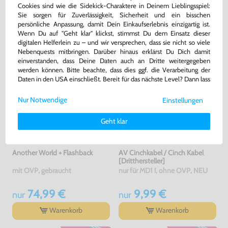
Cookies sind wie die Sidekick-Charaktere in Deinem Lieblingsspiel:
DAS HABEN ANDERE DAZU
Sie sorgen für Zuverlässigkeit, Sicherheit und ein bisschen
GEKAUFT
persönliche Anpassung, damit Dein Einkaufserlebnis einzigartig ist.
Wenn Du auf "Geht klar" klickst, stimmst Du dem Einsatz dieser
digitalen Helferlein zu – und wir versprechen, dass sie nicht so viele
Nebenquests mitbringen. Darüber hinaus erklärst Du Dich damit
einverstanden, dass Deine Daten auch an Dritte weitergegeben
werden können. Bitte beachte, dass dies ggf. die Verarbeitung der
Daten in den USA einschließt. Bereit für das nächste Level? Dann lass
uns gemeinsam weiterziehen! 🚀
Nur Notwendige
Einstellungen
Weitere Informationen zu den von uns verwendeten Cookies und
Deinen Rechten als Nutzer findest Du in unserer
Daten­schutz­
Geht klar
erklärung
und unserem
Impressum
.
Another World + Flashback
AV Cinchkabel / Cinch Kabel
[Dritthersteller]
mit OVP, gebraucht
nur für MD1 !, ohne OVP, NEU
74,99 €
9,99 €
nur
nur
Warenkorb
Warenkorb