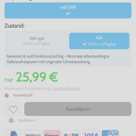
mit OVP
Zustand:
Gut
Sehr gut
Nicht verfügbar
Nicht verfügbar
Getestet & voll funktionstüchtig - Normale altersbedingte
Gebrauchsspuren mit originaler Umverpackung
25,99 €
nur
Preise sind Endpreise zzgl.
Versandkosten
Ausverkauft
Kaufalarm
Kaufalarm