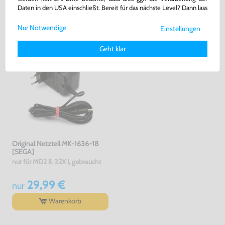
DAS HABEN ANDERE DAZU
Daten in den USA einschließt. Bereit für das nächste Level? Dann lass
GEKAUFT
uns gemeinsam weiterziehen! 🚀
Nur Notwendige
Einstellungen
Weitere Informationen zu den von uns verwendeten Cookies und
Deinen Rechten als Nutzer findest Du in unserer
Daten­schutz­
Geht klar
erklärung
und unserem
Impressum
.
Original Netzteil MK-1636-18
[SEGA]
nur für MD2 & 32X !, gebraucht
29,99 €
nur
Warenkorb