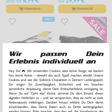
6,99 €
29,99 €
jetzt
nur
nur
Warenkorb
Warenkorb
Wir passen Dein
Erlebnis individuell an
AV Cinchkabel / Cinch Kabel
Controller Verlängerung /
Hey Du! 🎮 Wir verwenden Cookies, aber keine Sorge, wir backen
[Dritthersteller]
Verlängerungskabel / Extension
hier keine Kekse – obwohl das auch Spaß machen würde! Unsere
Cord [Dritthersteller]
nur für MD1 !, ohne OVP, NEU
ohne OVP, NEU
Cookies sind wie die Sidekick-Charaktere in Deinem Lieblingsspiel:
bisher
9,99 €
-20%
Sie sorgen für Zuverlässigkeit, Sicherheit und ein bisschen
9,99 €
7,99 €
persönliche Anpassung, damit Dein Einkaufserlebnis einzigartig ist.
nur
jetzt
nur
Wenn Du auf "Geht klar" klickst, stimmst Du dem Einsatz dieser
Warenkorb
Warenkorb
digitalen Helferlein zu – und wir versprechen, dass sie nicht so viele
Nebenquests mitbringen. Darüber hinaus erklärst Du Dich damit
einverstanden, dass Deine Daten auch an Dritte weitergegeben
werden können. Bitte beachte, dass dies ggf. die Verarbeitung der