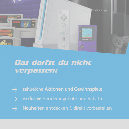
Das darfst du nicht
verpassen:
zahlreiche
Aktionen und Gewinnspiele
exklusive
Sonderangebote und Rabatte
Neuheiten
entdecken & direkt vorbestellen