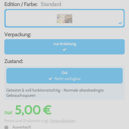
Edition / Farbe:
Standard
Verpackung:
nur Anleitung
Zustand:
Gut
Nicht verfügbar
Getestet & voll funktionstüchtig - Normale altersbedingte
Gebrauchsspuren
5,00 €
nur
Preise sind Endpreise zzgl.
Versandkosten
Ausverkauft