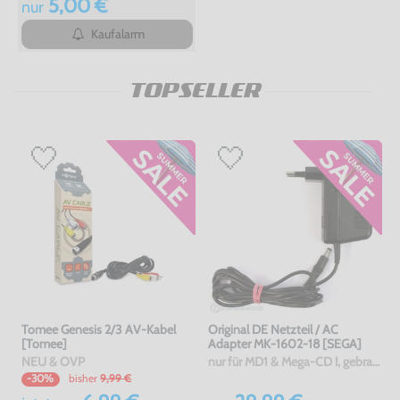
5,00 €
nur
Kaufalarm
TOPSELLER
Tomee Genesis 2/3 AV-Kabel
Original DE Netzteil / AC
[Tomee]
Adapter MK-1602-18 [SEGA]
NEU & OVP
nur für MD1 & Mega-CD !, gebraucht
bisher
9,99 €
-30%