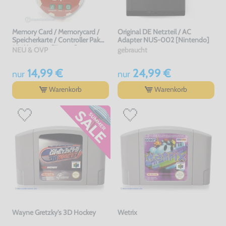
Memory Card / Memorycard /
Original DE Netzteil / AC
Speicherkarte / Controller Pak
Adapter NUS-002 [Nintendo]
256kb #grau [Tomee]
NEU & OVP
gebraucht
14,99 €
24,99 €
nur
nur
Warenkorb
Warenkorb
Wayne Gretzky's 3D Hockey
Wetrix