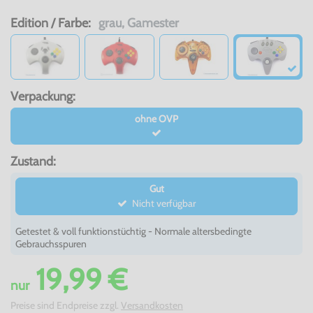
Edition / Farbe:
grau, Gamester
Verpackung:
ohne OVP
Zustand:
Gut
Nicht verfügbar
Getestet & voll funktionstüchtig - Normale altersbedingte
Gebrauchsspuren
19,99 €
nur
Preise sind Endpreise zzgl.
Versandkosten