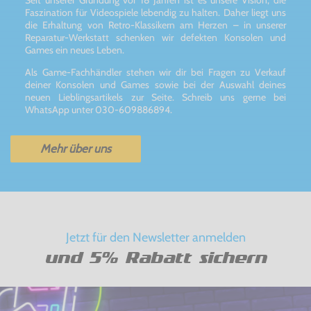
Seit unserer Gründung vor 18 Jahren ist es unsere Vision, die
Faszination für Videospiele lebendig zu halten. Daher liegt uns
die Erhaltung von Retro-Klassikern am Herzen – in unserer
Reparatur-Werkstatt schenken wir defekten Konsolen und
Games ein neues Leben.
Als Game-Fachhändler stehen wir dir bei Fragen zu Verkauf
deiner Konsolen und Games sowie bei der Auswahl deines
neuen Lieblingsartikels zur Seite. Schreib uns gerne bei
WhatsApp unter 030-609886894.
Mehr über uns
Jetzt für den Newsletter anmelden
und 5% Rabatt sichern