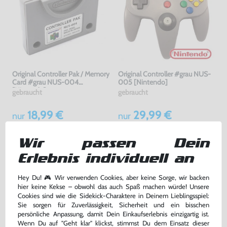
Original Controller Pak / Memory
Original Controller #grau NUS-
Card #grau NUS-004
005 [Nintendo]
[Nintendo]
gebraucht
gebraucht
18,99 €
29,99 €
nur
nur
Warenkorb
Warenkorb
Wir passen Dein
Erlebnis individuell an
DAS HABEN ANDERE DAZU
GEKAUFT
Hey Du! 🎮 Wir verwenden Cookies, aber keine Sorge, wir backen
hier keine Kekse – obwohl das auch Spaß machen würde! Unsere
Cookies sind wie die Sidekick-Charaktere in Deinem Lieblingsspiel:
Sie sorgen für Zuverlässigkeit, Sicherheit und ein bisschen
persönliche Anpassung, damit Dein Einkaufserlebnis einzigartig ist.
Wenn Du auf "Geht klar" klickst, stimmst Du dem Einsatz dieser