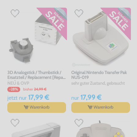
3D Analogstick / Thumbstick /
Original Nintendo Transfer Pak
Ersatzteil / Replacement [Repair
NUS-019
Box]
NEU & OVP
sehr guter Zustand, gebraucht
bisher
24,99 €
-28%
17,99 €
17,99 €
jetzt
nur
nur
Warenkorb
Warenkorb