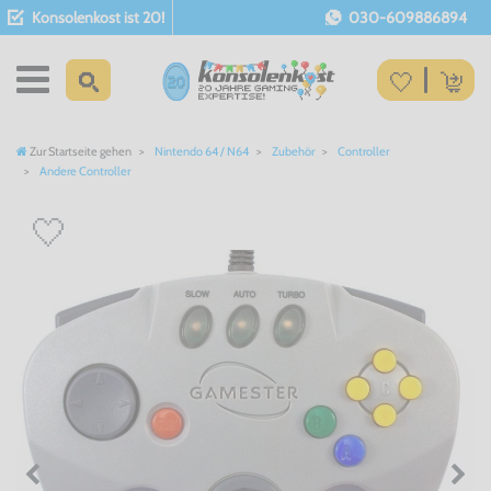
Konsolenkost ist 20!
030-609886894
Zur Startseite gehen
Nintendo 64 / N64
Zubehör
Controller
Andere Controller