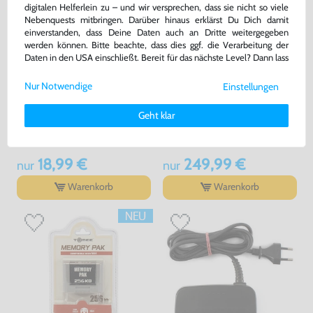
digitalen Helferlein zu – und wir versprechen, dass sie nicht so viele
Nebenquests mitbringen. Darüber hinaus erklärst Du Dich damit
einverstanden, dass Deine Daten auch an Dritte weitergegeben
werden können. Bitte beachte, dass dies ggf. die Verarbeitung der
Daten in den USA einschließt. Bereit für das nächste Level? Dann lass
uns gemeinsam weiterziehen! 🚀
Nur Notwendige
Einstellungen
Weitere Informationen zu den von uns verwendeten Cookies und
Deinen Rechten als Nutzer findest Du in unserer
Daten­schutz­
Original Nintendo AV
Konsole + 3 Spiele + Controller +
Geht klar
Cinchkabel / Cinch Kabel - auch
Zubehör
erklärung
und unserem
Impressum
.
für SNES & N64
gebraucht
gebraucht
18,99 €
249,99 €
nur
nur
Warenkorb
Warenkorb