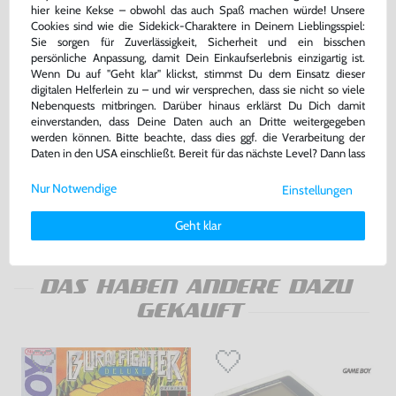
hier keine Kekse – obwohl das auch Spaß machen würde! Unsere
Cookies sind wie die Sidekick-Charaktere in Deinem Lieblingsspiel:
Sie sorgen für Zuverlässigkeit, Sicherheit und ein bisschen
persönliche Anpassung, damit Dein Einkaufserlebnis einzigartig ist.
Wenn Du auf "Geht klar" klickst, stimmst Du dem Einsatz dieser
digitalen Helferlein zu – und wir versprechen, dass sie nicht so viele
Nebenquests mitbringen. Darüber hinaus erklärst Du Dich damit
einverstanden, dass Deine Daten auch an Dritte weitergegeben
Original Controller Pak / Memory
Original Controller #grau NUS-
werden können. Bitte beachte, dass dies ggf. die Verarbeitung der
Card #grau NUS-004
005 [Nintendo]
Daten in den USA einschließt. Bereit für das nächste Level? Dann lass
[Nintendo]
gebraucht
gebraucht
uns gemeinsam weiterziehen! 🚀
Nur Notwendige
Einstellungen
18,99 €
29,99 €
Weitere Informationen zu den von uns verwendeten Cookies und
nur
nur
Deinen Rechten als Nutzer findest Du in unserer
Daten­schutz­
Geht klar
Warenkorb
Warenkorb
erklärung
und unserem
Impressum
.
DAS HABEN ANDERE DAZU
GEKAUFT