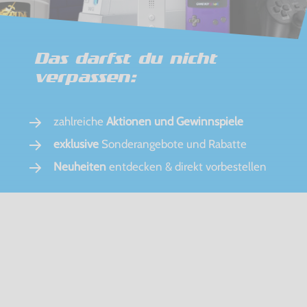
Das darfst du nicht
verpassen:
zahlreiche
Aktionen und Gewinnspiele
exklusive
Sonderangebote und Rabatte
Neuheiten
entdecken & direkt vorbestellen