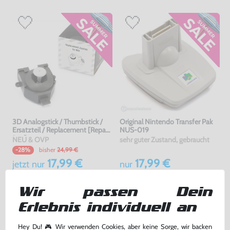
3D Analogstick / Thumbstick /
Original Nintendo Transfer Pak
Ersatzteil / Replacement [Repair
NUS-019
Box]
NEU & OVP
sehr guter Zustand, gebraucht
bisher
24,99 €
-28%
17,99 €
17,99 €
jetzt
nur
nur
Warenkorb
Warenkorb
Wir passen Dein
Erlebnis individuell an
Hey Du! 🎮 Wir verwenden Cookies, aber keine Sorge, wir backen