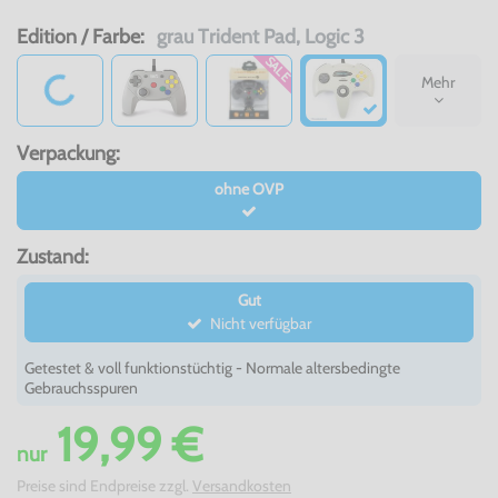
Edition / Farbe:
grau Trident Pad, Logic 3
SALE
Mehr
Loading…
Verpackung:
ohne OVP
Zustand:
Gut
Nicht verfügbar
Getestet & voll funktionstüchtig - Normale altersbedingte
Gebrauchsspuren
19,99 €
nur
Preise sind Endpreise zzgl.
Versandkosten