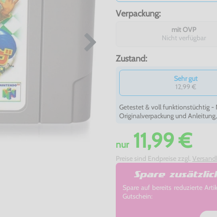
Verpackung:
mit OVP
Nicht verfügbar
Zustand:
Sehr gut
12,99 €
Getestet & voll funktionstüchtig 
Originalverpackung und Anleitung
11,99 €
nur
Preise sind Endpreise zzgl.
Versand
Spare zusätzli
Spare auf bereits reduzierte A
Gutschein: