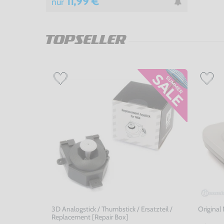
11,99 €
nur
TOPSELLER
3D Analogstick / Thumbstick / Ersatzteil /
Original
Replacement [Repair Box]