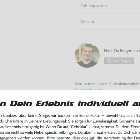
angehen
Zahlungsarten
Diddy Kong Racing für N64 b
Versand
Nintendo 64 - jetzt bei Kons
Hast Du Fragen zu 
Chris fragen
Bitte beachte unsere Rücknahmeverpflich
Batterieentsorgung
n Dein Erlebnis individuell a
 Cookies, aber keine Sorge, wir backen hier keine Kekse – obwohl das auch 
ck-Charaktere in Deinem Lieblingsspiel: Sie sorgen für Zuverlässigkeit, Sicherheit 
ufserlebnis einzigartig ist. Wenn Du auf "Geht klar" klickst, stimmst Du dem Einsatz
ass sie nicht so viele Nebenquests mitbringen. Darüber hinaus erklärst Du Dich dam
rgegeben werden können. Bitte beachte, dass dies ggf. die Verarbeitung der Da