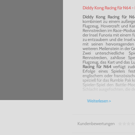
Diddy Kong Racing für N64 - 
Diddy Kong Racing für N6
kombiniert zu einem außergew
Flugzeug, Hovercraft und Kar
Rennstrecken im Race-Modus
der Insel Funoria mit einem fü
zu entzaubern und die Insel 
mit seinen hervorragenden
weiteren Meilenstein in der G
Zwei unterschiedliche Sp
Rennstrecken, zahllose Sp
Flugzeug, das Kart und das L
Racing für N64
verfügt zud
Erfolge eines Spielers f
englischem oder französisc
speziell für das Rumble Pak
Spieler-Spiel den Battle-Mo
Schlacht ausgefochten, die de
Features:
Weiterlesen >
Zwei unterschiedliche 
Rennstrecken
Eingebauten Batteriespe
Wahlweise kann man z
Kundenbewertungen
Bildschirmtext wählen.
Zusammen kann man mi