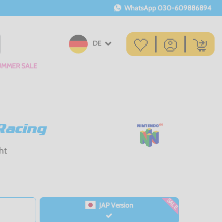
WhatsApp
030-609886894
DE
UMMER SALE
Racing
ht
SALE
JAP Version