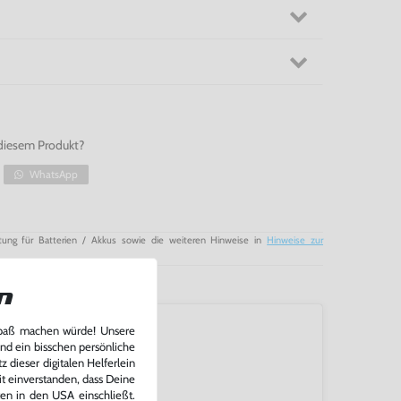
egeistert jeden N64 Renn-Fan!
olenkost kaufen!
diesem Produkt?
WhatsApp
tung für Batterien / Akkus sowie die weiteren Hinweise in
Hinweise zur
n
Spaß machen würde! Unsere
und ein bisschen persönliche
 dieser digitalen Helferlein
it einverstanden, dass Deine
ten in den USA einschließt.