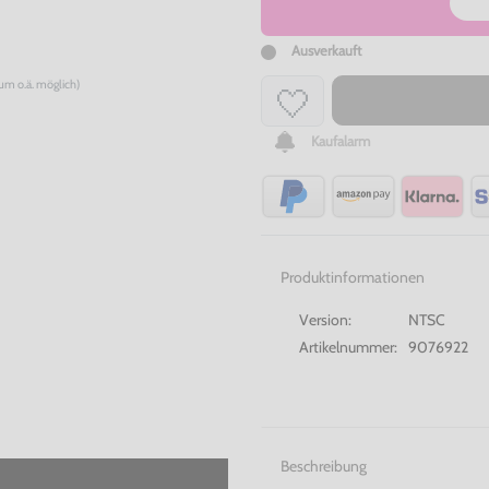
Ausverkauft
num o.ä. möglich)
Kaufalarm
Produktinformationen
Version:
NTSC
Artikelnummer:
9076922
Beschreibung