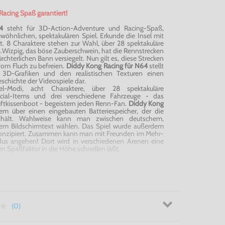
Racing Spaß garantiert!
4
steht für 3D-Action-Adventure und Racing-Spaß,
öhnlichen, spektakulären Spiel. Erkunde die Insel mit
t. 8 Charaktere stehen zur Wahl, über 28 spektakuläre
.
Wizpig, das böse Zauberschwein, hat die Rennstrecken
rchterlichen Bann versiegelt. Nun gilt es, diese Strecken
vom Fluch zu befreien.
Diddy Kong Racing für N64
stellt
 3D-Grafiken und den realistischen Texturen einen
eschichte der Videospiele dar.
iel-Modi, acht Charaktere, über 28 spektakuläre
ecial-Items und drei verschiedene Fahrzeuge - das
uftkissenboot - begeistern jeden Renn-Fan.
Diddy Kong
em über einen eingebauten Batteriespeicher, der die
esthält. Wahlweise kann man zwischen deutschem,
hem Bildschirmtext wählen. Das Spiel wurde außerdem
 konzipiert. Zusammen kann man mit Freunden im Mehr-
dus angehen! Dort wird in verschiedenen Arenen eine
n Spaßfaktor in die Höhe schnellen läßt.
Spiel-Modi, acht Charaktere, über 28 spektakuläre
icher, der die Erfolge eines Spielers festhält.
wischen deutschem, englischem oder französischem
(0)
t Freunden im Mehr-Spieler-Spiel den Battle-Modus