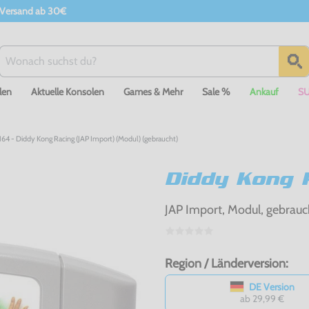
 Versand ab 30€
len
Aktuelle Konsolen
Games & Mehr
Sale %
Ankauf
S
64 - Diddy Kong Racing (JAP Import) (Modul) (gebraucht)
Diddy Kong 
JAP Import, Modul, gebrauc
Region / Länderversion:
DE Version
ab 29,99 €