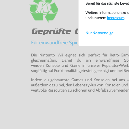
Bereit für das nächste Leve
Weitere Informationen zu 
und unserem
Impressum
.
Geprüfte Qualität
Nur Notwendige
Für einwandfreie Spielerlebnisse
Die Nintento Wii eignet sich perfekt für Retro-Ga
gleichermaßen. Damit du ein einwandfreies Spie
werden Konsole und Game in unserer Reparatur-Werks
sorgfältig auf Funktionalität getestet, gereinigt und bei Bed
Indem du gebrauchte Games und Konsolen bei uns kau
außerdem dazu bei, den Lebenszyklus von Konsolen und
wertvolle Ressourcen zu schonen und Abfall zu vermeiden