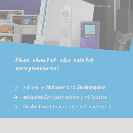
Das darfst du nicht
verpassen:
zahlreiche
Aktionen und Gewinnspiele
exklusive
Sonderangebote und Rabatte
Neuheiten
entdecken & direkt vorbestellen