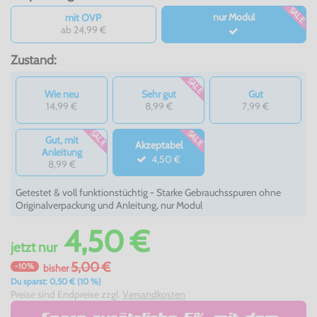
SALE
nur Modul
mit OVP
ab 24,99 €
Zustand:
SALE
Wie neu
Sehr gut
Gut
14,99 €
8,99 €
7,99 €
SALE
SALE
Gut, mit
Akzeptabel
Anleitung
4,50 €
8,99 €
Getestet & voll funktionstüchtig - Starke Gebrauchsspuren ohne
Originalverpackung und Anleitung, nur Modul
4,50 €
jetzt
nur
5,00 €
-10%
bisher
Du sparst: 0,50 € (10 %)
Preise sind Endpreise zzgl.
Versandkosten