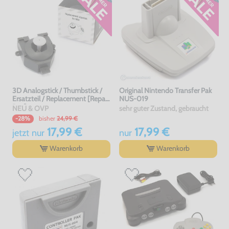
3D Analogstick / Thumbstick /
Original Nintendo Transfer Pak
Ersatzteil / Replacement [Repair
NUS-019
Box]
NEU & OVP
sehr guter Zustand, gebraucht
bisher
24,99 €
-28%
17,99 €
17,99 €
jetzt
nur
nur
Warenkorb
Warenkorb