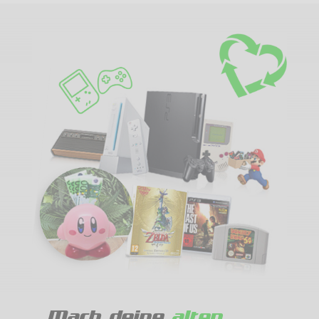
Mach deine
alten