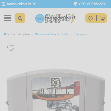
Konsolenkost ist 20!
030-609886894
Zur Startseite gehen
Nintendo 64 / N64
Spiele
Rennspiele