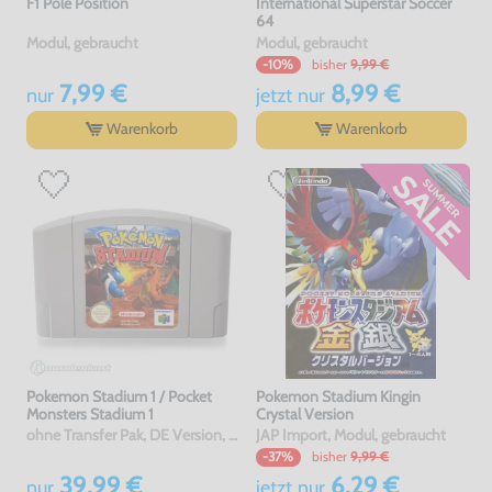
F1 Pole Position
International Superstar Soccer
64
Modul, gebraucht
Modul, gebraucht
bisher
9,99 €
-10%
7,99 €
8,99 €
nur
jetzt
nur
Warenkorb
Warenkorb
Pokemon Stadium 1 / Pocket
Pokemon Stadium Kingin
Monsters Stadium 1
Crystal Version
ohne Transfer Pak, DE Version, Modul, sehr guter Zustand, gebraucht
JAP Import, Modul, gebraucht
bisher
9,99 €
-37%
39,99 €
6,29 €
nur
jetzt
nur