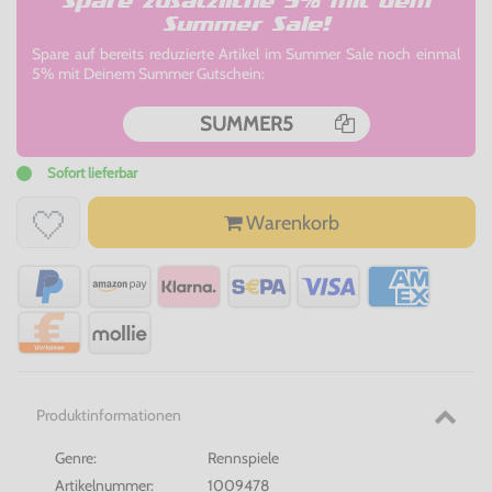
Spare zusätzliche 5% mit dem
Summer Sale!
Spare auf bereits reduzierte Artikel im Summer Sale noch einmal
5% mit Deinem Summer Gutschein:
SUMMER5
Sofort lieferbar
Warenkorb
Produktinformationen
Genre:
Rennspiele
Artikelnummer:
1009478