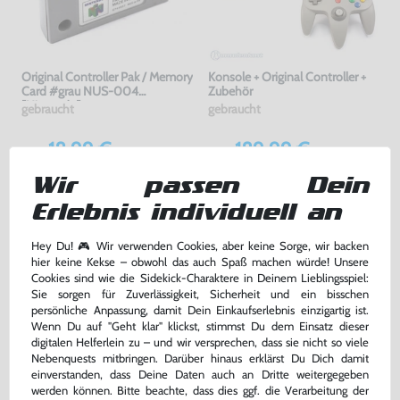
Original Controller Pak / Memory
Konsole + Original Controller +
Card #grau NUS-004
Zubehör
[Nintendo]
gebraucht
gebraucht
18,99 €
189,99 €
nur
nur
Warenkorb
Warenkorb
Wir passen Dein
Erlebnis individuell an
DAS HABEN ANDERE DAZU
Hey Du! 🎮 Wir verwenden Cookies, aber keine Sorge, wir backen
GEKAUFT
hier keine Kekse – obwohl das auch Spaß machen würde! Unsere
Cookies sind wie die Sidekick-Charaktere in Deinem Lieblingsspiel:
Sie sorgen für Zuverlässigkeit, Sicherheit und ein bisschen
persönliche Anpassung, damit Dein Einkaufserlebnis einzigartig ist.
Wenn Du auf "Geht klar" klickst, stimmst Du dem Einsatz dieser
digitalen Helferlein zu – und wir versprechen, dass sie nicht so viele
Nebenquests mitbringen. Darüber hinaus erklärst Du Dich damit
einverstanden, dass Deine Daten auch an Dritte weitergegeben
werden können. Bitte beachte, dass dies ggf. die Verarbeitung der