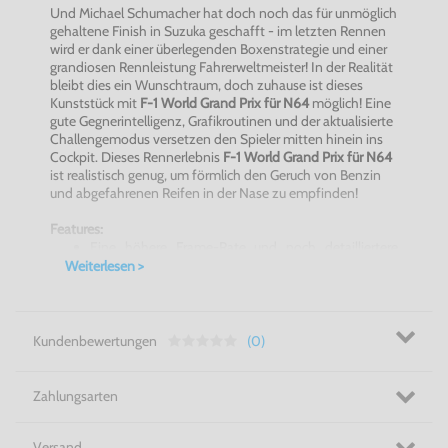
Und Michael Schumacher hat doch noch das für unmöglich
gehaltene Finish in Suzuka geschafft - im letzten Rennen
wird er dank einer überlegenden Boxenstrategie und einer
grandiosen Rennleistung Fahrerweltmeister! In der Realität
bleibt dies ein Wunschtraum, doch zuhause ist dieses
Kunststück mit
F-1 World Grand Prix für N64
möglich! Eine
gute Gegnerintelligenz, Grafikroutinen und der aktualisierte
Challengemodus versetzen den Spieler mitten hinein ins
Cockpit. Dieses Rennerlebnis
F-1 World Grand Prix für N64
ist realistisch genug, um förmlich den Geruch von Benzin
und abgefahrenen Reifen in der Nase zu empfinden!
Features:
Eine höhere Frame-Rate und noch detailliertere
Grafiken vergrößern das Spielerlebnis
Weiterlesen >
Spanender Challengemodus
Die computergesteuerten Fahrer bei
F-1 World
Grand Prix für N64
verhalten sich realistisch, getreu
ihren reellen Vorbildern
Kundenbewertungen
(0)
Viele Blickwinkel und Wetterbedingungen bieten
Abwechslung
Zahlungsarten
Auf ins einmalige Rennerlebnis mit F-1 World Grand Prix für
N64!
Versand