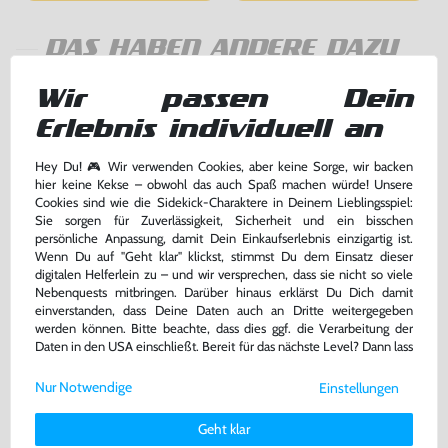
DAS HABEN ANDERE DAZU
GEKAUFT
Wir passen Dein
Erlebnis individuell an
Hey Du! 🎮 Wir verwenden Cookies, aber keine Sorge, wir backen
hier keine Kekse – obwohl das auch Spaß machen würde! Unsere
Cookies sind wie die Sidekick-Charaktere in Deinem Lieblingsspiel:
Sie sorgen für Zuverlässigkeit, Sicherheit und ein bisschen
persönliche Anpassung, damit Dein Einkaufserlebnis einzigartig ist.
Wenn Du auf "Geht klar" klickst, stimmst Du dem Einsatz dieser
digitalen Helferlein zu – und wir versprechen, dass sie nicht so viele
Nebenquests mitbringen. Darüber hinaus erklärst Du Dich damit
einverstanden, dass Deine Daten auch an Dritte weitergegeben
AV Cinchkabel / Cinch Kabel -
F-1 World Grand Prix 1
werden können. Bitte beachte, dass dies ggf. die Verarbeitung der
auch für SNES & N64
Daten in den USA einschließt. Bereit für das nächste Level? Dann lass
[Dritthersteller]
ohne OVP, NEU
Modul, gebraucht
uns gemeinsam weiterziehen! 🚀
bisher
9,99 €
-20%
Nur Notwendige
Einstellungen
Weitere Informationen zu den von uns verwendeten Cookies und
5,00 €
7,99 €
nur
jetzt
nur
Deinen Rechten als Nutzer findest Du in unserer
Daten­schutz­
Geht klar
erklärung
und unserem
Impressum
.
Warenkorb
Warenkorb