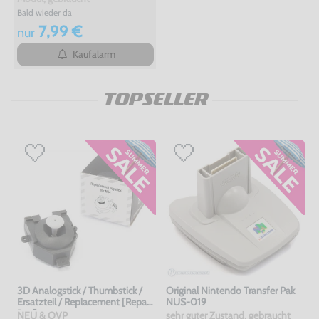
Bald wieder da
7,99 €
nur
Kaufalarm
TOPSELLER
3D Analogstick / Thumbstick /
Original Nintendo Transfer Pak
Ersatzteil / Replacement [Repair
NUS-019
Box]
NEU & OVP
sehr guter Zustand, gebraucht