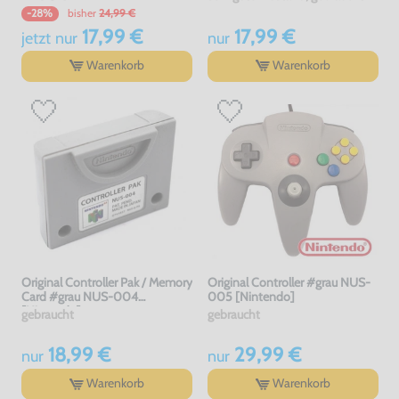
bisher
24,99 €
-28%
17,99 €
17,99 €
jetzt
nur
nur
Warenkorb
Warenkorb
Original Controller Pak / Memory
Original Controller #grau NUS-
Card #grau NUS-004
005 [Nintendo]
[Nintendo]
gebraucht
gebraucht
18,99 €
29,99 €
nur
nur
Warenkorb
Warenkorb