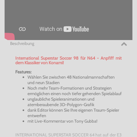
Beschreibung
International Superstar Soccer 98 für N64 - Anpfiff mit
dem Klassiker von Konami!
Features:
Wählen Sie zwischen 48 Nationalmannschaften
und neun Stadien
Noch mehr Team-Formationen und Strategien
ermöglichen einen noch tiefer gehenden Spielablauf
unglaubliche Spieleranimationen und
atemberaubende 3D-Polygon-Grafik
dank Editor können Sie Ihre eigenen Traum-Spieler
entwerfen
mit Live-Kommentar von Tony Gubba!
INTERNATIONAL SUPERSTAR SOCCER 64 hat auf der E3