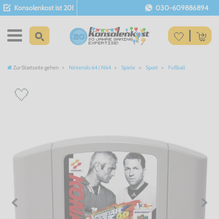
Konsolenkost ist 20!
030-609886894
Zur Startseite gehen
Nintendo 64 / N64
Spiele
Sport
Fußball