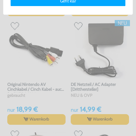
7,99 €
5,00 €
jetzt
nur
nur
Geht klar
erklärung
und unserem
Impressum
.
Warenkorb
Warenkorb
Original Nintendo AV
DE Netzteil / AC Adapter
Cinchkabel / Cinch Kabel - auch
[Dritthersteller]
für SNES & N64
gebraucht
NEU & OVP
18,99 €
14,99 €
nur
nur
Warenkorb
Warenkorb