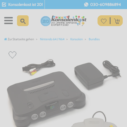
Konsolenkost ist 20!
030-609886894
Zur Startseite gehen
Nintendo 64 / N64
Konsolen
Bundles