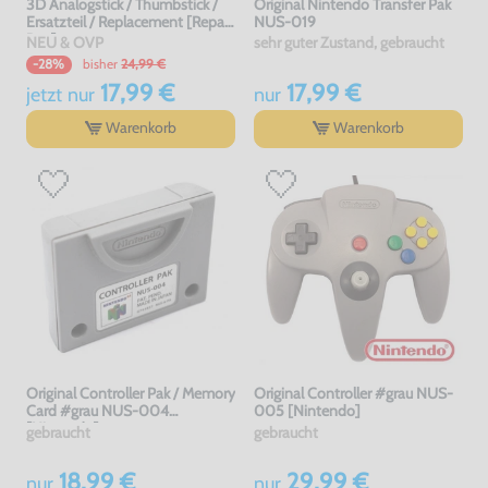
3D Analogstick / Thumbstick /
Original Nintendo Transfer Pak
Ersatzteil / Replacement [Repair
NUS-019
Box]
NEU & OVP
sehr guter Zustand, gebraucht
bisher
24,99 €
-28%
17,99 €
17,99 €
jetzt
nur
nur
Warenkorb
Warenkorb
Original Controller Pak / Memory
Original Controller #grau NUS-
Card #grau NUS-004
005 [Nintendo]
[Nintendo]
gebraucht
gebraucht
18,99 €
29,99 €
nur
nur