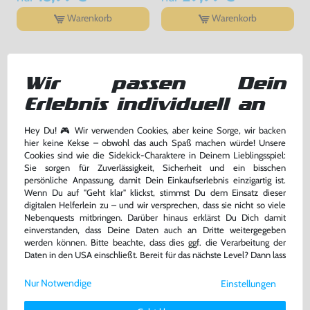
Warenkorb
Warenkorb
DAS HABEN ANDERE DAZU
GEKAUFT
Wir passen Dein
Erlebnis individuell an
Hey Du! 🎮 Wir verwenden Cookies, aber keine Sorge, wir backen
hier keine Kekse – obwohl das auch Spaß machen würde! Unsere
Cookies sind wie die Sidekick-Charaktere in Deinem Lieblingsspiel:
Sie sorgen für Zuverlässigkeit, Sicherheit und ein bisschen
persönliche Anpassung, damit Dein Einkaufserlebnis einzigartig ist.
Wenn Du auf "Geht klar" klickst, stimmst Du dem Einsatz dieser
digitalen Helferlein zu – und wir versprechen, dass sie nicht so viele
Nebenquests mitbringen. Darüber hinaus erklärst Du Dich damit
einverstanden, dass Deine Daten auch an Dritte weitergegeben
werden können. Bitte beachte, dass dies ggf. die Verarbeitung der
AV Cinchkabel / Cinch Kabel -
AV Cinchkabel / Cinch Kabel -
Daten in den USA einschließt. Bereit für das nächste Level? Dann lass
auch für SNES & N64
auch für SNES & N64
uns gemeinsam weiterziehen! 🚀
[Dritthersteller]
[Dritthersteller]
gebraucht
ohne OVP, NEU
Nur Notwendige
Einstellungen
Weitere Informationen zu den von uns verwendeten Cookies und
bisher
11,99 €
-33%
Deinen Rechten als Nutzer findest Du in unserer
Daten­schutz­