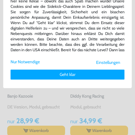
hier keine Kekse – obwohl das auch Spaß machen würde! Unsere
Cookies sind wie die Sidekick-Charaktere in Deinem Lieblingsspiel:
DAS HABEN ANDERE DAZU
Sie sorgen für Zuverlässigkeit, Sicherheit und ein bisschen
persönliche Anpassung, damit Dein Einkaufserlebnis einzigartig ist.
GEKAUFT
Wenn Du auf "Geht klar" klickst, stimmst Du dem Einsatz dieser
digitalen Helferlein zu – und wir versprechen, dass sie nicht so viele
Nebenquests mitbringen. Darüber hinaus erklärst Du Dich damit
einverstanden, dass Deine Daten auch an Dritte weitergegeben
werden können. Bitte beachte, dass dies ggf. die Verarbeitung der
Daten in den USA einschließt. Bereit für das nächste Level? Dann lass
uns gemeinsam weiterziehen! 🚀
Nur Notwendige
Einstellungen
Weitere Informationen zu den von uns verwendeten Cookies und
Deinen Rechten als Nutzer findest Du in unserer
Daten­schutz­
Geht klar
erklärung
und unserem
Impressum
.
Banjo Kazooie
Diddy Kong Racing
DE Version, Modul, gebraucht
Modul, gebraucht
28,99 €
34,99 €
nur
nur
Warenkorb
Warenkorb