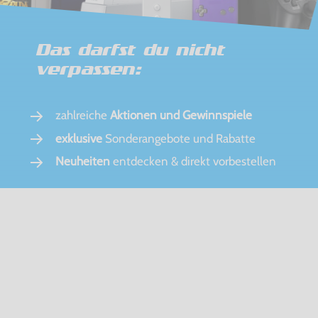
Das darfst du nicht
verpassen:
zahlreiche
Aktionen und Gewinnspiele
exklusive
Sonderangebote und Rabatte
Neuheiten
entdecken & direkt vorbestellen