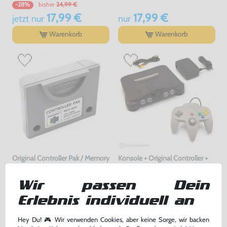
bisher
24,99 €
-28%
17,99 €
17,99 €
jetzt
nur
nur
Warenkorb
Warenkorb
Original Controller Pak / Memory
Konsole + Original Controller +
Card #grau NUS-004
Zubehör
[Nintendo]
gebraucht
gebraucht
Wir passen Dein
18,99 €
189,99 €
Erlebnis individuell an
nur
nur
Warenkorb
Warenkorb
Hey Du! 🎮 Wir verwenden Cookies, aber keine Sorge, wir backen