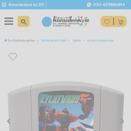
Konsolenkost ist 20!
030-609886894
Zur Startseite gehen
Nintendo 64 / N64
Spiele
Action & Adventure