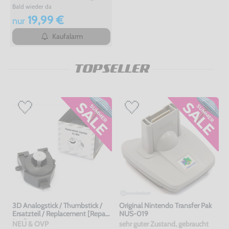
Bald wieder da
19,99 €
nur
Kaufalarm
TOPSELLER
3D Analogstick / Thumbstick /
Original Nintendo Transfer Pak
Ersatzteil / Replacement [Repair
NUS-019
Box]
NEU & OVP
sehr guter Zustand, gebraucht