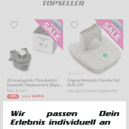
TOPSELLER
3D Analogstick / Thumbstick /
Original Nintendo Transfer Pak
Ersatzteil / Replacement [Repair
NUS-019
Box]
NEU & OVP
sehr guter Zustand, gebraucht
bisher
24,99 €
-28%
17,99 €
17,99 €
jetzt
nur
nur
Wir passen Dein
Warenkorb
Warenkorb
Erlebnis individuell an