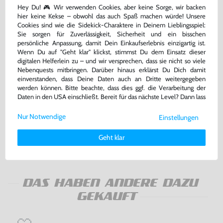
Hey Du! 🎮 Wir verwenden Cookies, aber keine Sorge, wir backen
hier keine Kekse – obwohl das auch Spaß machen würde! Unsere
Cookies sind wie die Sidekick-Charaktere in Deinem Lieblingsspiel:
Sie sorgen für Zuverlässigkeit, Sicherheit und ein bisschen
persönliche Anpassung, damit Dein Einkaufserlebnis einzigartig ist.
Wenn Du auf "Geht klar" klickst, stimmst Du dem Einsatz dieser
digitalen Helferlein zu – und wir versprechen, dass sie nicht so viele
Nebenquests mitbringen. Darüber hinaus erklärst Du Dich damit
einverstanden, dass Deine Daten auch an Dritte weitergegeben
werden können. Bitte beachte, dass dies ggf. die Verarbeitung der
Original Controller Pak / Memory
Konsole + Original Controller +
Daten in den USA einschließt. Bereit für das nächste Level? Dann lass
Card #grau NUS-004
Zubehör
uns gemeinsam weiterziehen! 🚀
[Nintendo]
gebraucht
gebraucht
Nur Notwendige
Einstellungen
Weitere Informationen zu den von uns verwendeten Cookies und
Deinen Rechten als Nutzer findest Du in unserer
Daten­schutz­
18,99 €
189,99 €
nur
nur
Geht klar
erklärung
und unserem
Impressum
.
Warenkorb
Warenkorb
DAS HABEN ANDERE DAZU
GEKAUFT