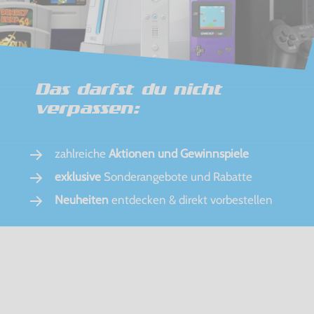
Das darfst du nicht
verpassen:
zahlreiche
Aktionen und Gewinnspiele
exklusive
Sonderangebote und Rabatte
Neuheiten
entdecken & direkt vorbestellen