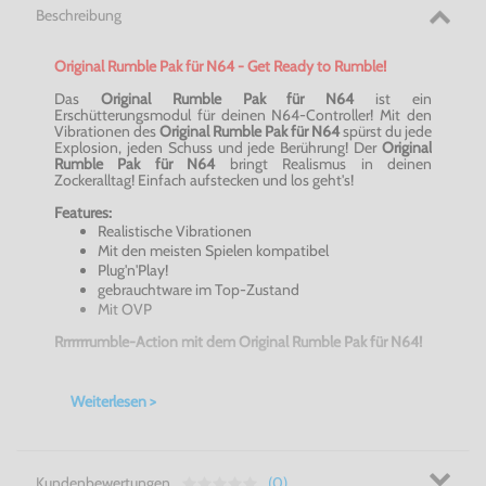
Beschreibung
Original Rumble Pak für N64 - Get Ready to Rumble!
Das
Original Rumble Pak für N64
ist ein
Erschütterungsmodul für deinen N64-Controller! Mit den
Vibrationen des
Original Rumble Pak für N64
spürst du jede
Explosion, jeden Schuss und jede Berührung! Der
Original
Rumble Pak für N64
bringt Realismus in deinen
Zockeralltag! Einfach aufstecken und los geht's!
Features:
Realistische Vibrationen
Mit den meisten Spielen kompatibel
Plug'n'Play!
gebrauchtware im Top-Zustand
Mit OVP
Rrrrrrrumble-Action mit dem Original Rumble Pak für N64!
Nintendo 64 - jetzt bei Konsolenkost kaufen!
Weiterlesen >
Kundenbewertungen
(0)