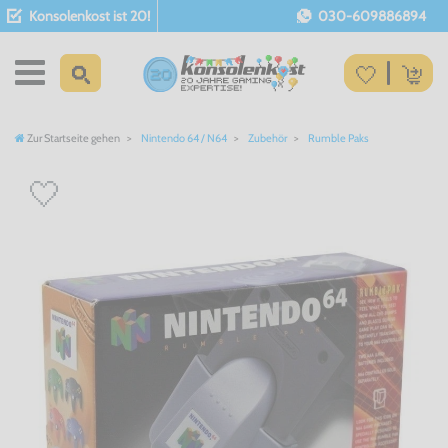
Konsolenkost ist 20!
030-609886894
Zur Startseite gehen
Nintendo 64 / N64
Zubehör
Rumble Paks