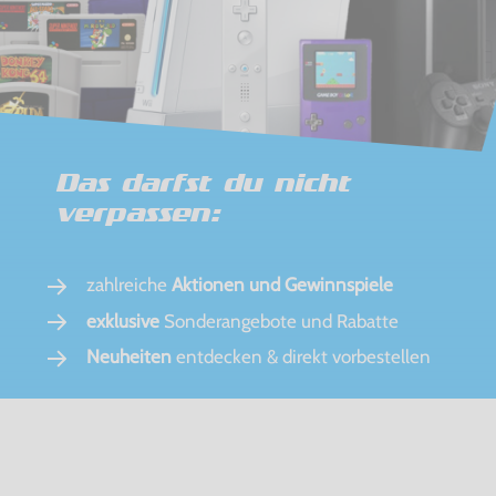
Das darfst du nicht
verpassen:
zahlreiche
Aktionen und Gewinnspiele
exklusive
Sonderangebote und Rabatte
Neuheiten
entdecken & direkt vorbestellen