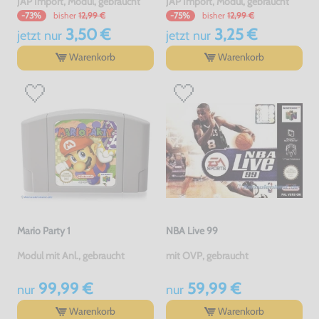
JAP Import, Modul, gebraucht
JAP Import, Modul, gebraucht
bisher
12,99 €
bisher
12,99 €
-73%
-75%
3,50 €
3,25 €
jetzt
nur
jetzt
nur
Warenkorb
Warenkorb
Mario Party 1
NBA Live 99
Modul mit Anl., gebraucht
mit OVP, gebraucht
99,99 €
59,99 €
nur
nur
Warenkorb
Warenkorb