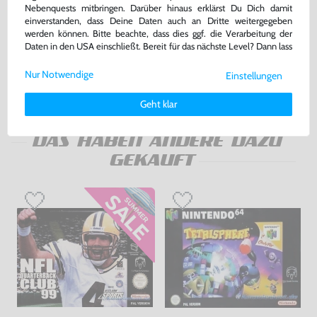
Nebenquests mitbringen. Darüber hinaus erklärst Du Dich damit
Original Controller Pak / Memory
Konsole + Original Controller +
einverstanden, dass Deine Daten auch an Dritte weitergegeben
Card #grau NUS-004
Zubehör
werden können. Bitte beachte, dass dies ggf. die Verarbeitung der
[Nintendo]
gebraucht
gebraucht
Daten in den USA einschließt. Bereit für das nächste Level? Dann lass
uns gemeinsam weiterziehen! 🚀
18,99 €
189,99 €
nur
nur
Nur Notwendige
Einstellungen
Weitere Informationen zu den von uns verwendeten Cookies und
Warenkorb
Warenkorb
Deinen Rechten als Nutzer findest Du in unserer
Daten­schutz­
Geht klar
erklärung
und unserem
Impressum
.
DAS HABEN ANDERE DAZU
GEKAUFT