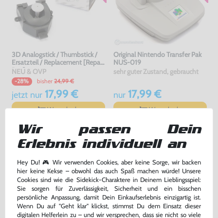
3D Analogstick / Thumbstick /
Original Nintendo Transfer Pak
Ersatzteil / Replacement [Repair
NUS-019
Box]
NEU & OVP
sehr guter Zustand, gebraucht
bisher
24,99 €
-28%
17,99 €
17,99 €
jetzt
nur
nur
Warenkorb
Warenkorb
Wir passen Dein
Erlebnis individuell an
Hey Du! 🎮 Wir verwenden Cookies, aber keine Sorge, wir backen
hier keine Kekse – obwohl das auch Spaß machen würde! Unsere
Cookies sind wie die Sidekick-Charaktere in Deinem Lieblingsspiel:
Sie sorgen für Zuverlässigkeit, Sicherheit und ein bisschen
persönliche Anpassung, damit Dein Einkaufserlebnis einzigartig ist.
Wenn Du auf "Geht klar" klickst, stimmst Du dem Einsatz dieser
digitalen Helferlein zu – und wir versprechen, dass sie nicht so viele