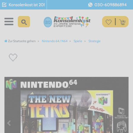
Konsolenkost ist 20!
030-609886894
Zur Startseite gehen
Nintendo 64 / N64
Spiele
Strategie