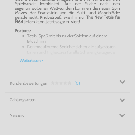
Spielbarkeit kombiniert. Auf der Suche nach den
sagenumwobenen Weltwundern kommen die neuen Spin
Moves, der Ersatzstein und die Multi- und Monoblöcke
gerade recht. Knobelspaß, wie ihn nur
The New Tetris für
N64
liefern kann, jetzt sogar zu viert!
Features:
Tetris-Spaß mit bis zu vier Spielern auf einem
Bildschirm
Der modulinterne Speicher sichert die aufgelösten
Linien und Highscores für alle Schwierigkeitsgrade
Die drei Spielmodi Marathon, Sprint und Ultra
Weiterlesen >
sorgen sowohl alleine als im Mehrspielermodus für
Abwechslung
Für Dauermotivation sorgen die erspielbaren
Weltwunder: Als Bonus winken mehr als 5 neue
Kundenbewertungen
(0)
Hintergründe und Musikstücke
Für leichtere Orientierung sorgt ein Schatten, der die
mögliche Position des gesteuerten Blocks anzeigt
Zahlungsarten
Mehr Spieltiefe für Profis: Durch den Ersatzstein
kann aus zwei Blöcken gewählt werden
Mit der neuartigen Handicapfunktion sorgt das
Versand
Programm für einen spannenden Wettkampf, auch
wenn die
konkurrierenden Mitspieler über unterschiedliche
Spielstärken verfügen