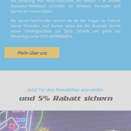
die Erhaltung von Retro-Klassikern am Herzen – in unserer
Reparatur-Werkstatt schenken wir defekten Konsolen und
Games ein neues Leben.
Als Game-Fachhändler stehen wir dir bei Fragen zu Verkauf
deiner Konsolen und Games sowie bei der Auswahl deines
neuen Lieblingsartikels zur Seite. Schreib uns gerne bei
WhatsApp unter 030-609886894.
Mehr über uns
Jetzt für den Newsletter anmelden
und 5% Rabatt sichern