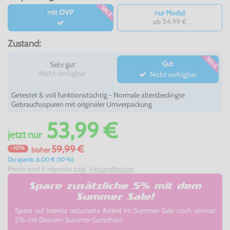
SALE
mit OVP
nur Modul
ab 34,99 €
Zustand:
SALE
Gut
Sehr gut
Nicht verfügbar
Nicht verfügbar
Getestet & voll funktionstüchtig - Normale altersbedingte
Gebrauchsspuren mit originaler Umverpackung
53,99 €
jetzt
nur
59,99 €
-10%
bisher
Du sparst: 6,00 € (10 %)
Preise sind Endpreise zzgl.
Versandkosten
Spare zusätzliche 5% mit dem
Summer Sale!
Spare auf bereits reduzierte Artikel im Summer Sale noch einmal
5% mit Deinem Summer Gutschein: