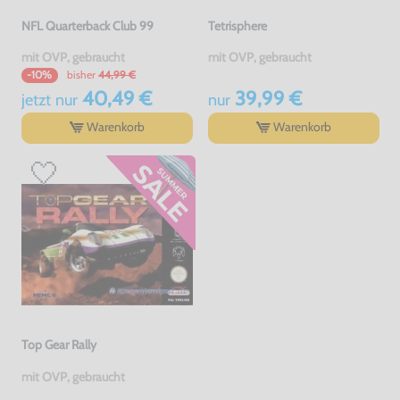
NFL Quarterback Club 99
Tetrisphere
mit OVP, gebraucht
mit OVP, gebraucht
bisher
44,99 €
-10%
40,49 €
39,99 €
jetzt
nur
nur
Warenkorb
Warenkorb
Top Gear Rally
mit OVP, gebraucht