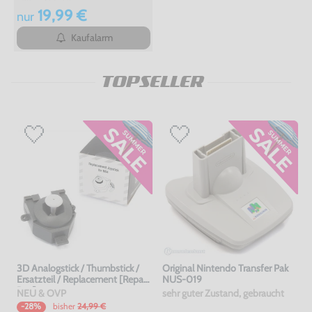
19,99 €
nur
Kaufalarm
TOPSELLER
3D Analogstick / Thumbstick /
Original Nintendo Transfer Pak
Ersatzteil / Replacement [Repair
NUS-019
Box]
NEU & OVP
sehr guter Zustand, gebraucht
bisher
24,99 €
-28%