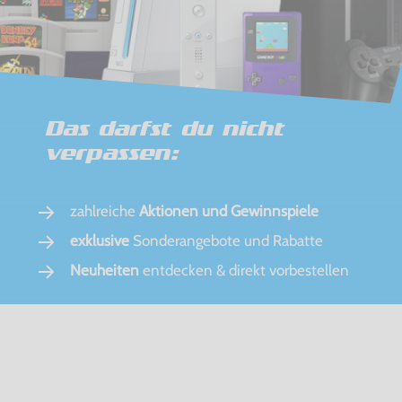
Das darfst du nicht
verpassen:
zahlreiche
Aktionen und Gewinnspiele
exklusive
Sonderangebote und Rabatte
Neuheiten
entdecken & direkt vorbestellen