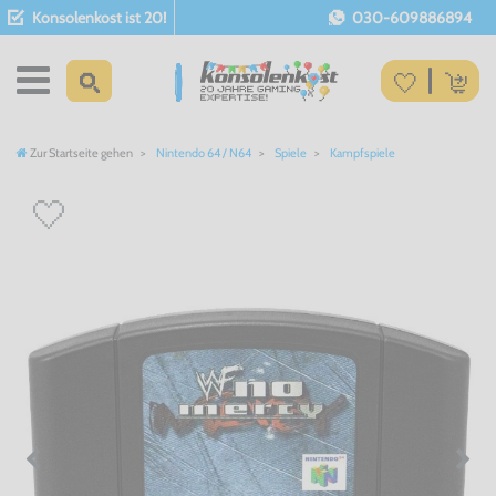
Konsolenkost ist 20!
030-609886894
Zur Startseite gehen
Nintendo 64 / N64
Spiele
Kampfspiele