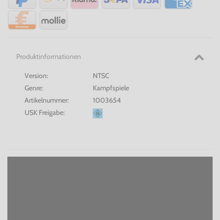
Produktinformationen
Version:
NTSC
Genre:
Kampfspiele
Artikelnummer:
1003654
USK Freigabe: