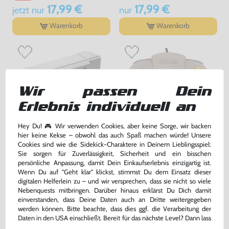
17,99 €
17,99 €
jetzt
nur
nur
Warenkorb
Warenkorb
Wir passen Dein
Erlebnis individuell an
Hey Du! 🎮 Wir verwenden Cookies, aber keine Sorge, wir backen
hier keine Kekse – obwohl das auch Spaß machen würde! Unsere
Cookies sind wie die Sidekick-Charaktere in Deinem Lieblingsspiel:
Original Controller Pak / Memory
Original Controller #grau NUS-
Sie sorgen für Zuverlässigkeit, Sicherheit und ein bisschen
Card #grau NUS-004
005 [Nintendo]
persönliche Anpassung, damit Dein Einkaufserlebnis einzigartig ist.
[Nintendo]
gebraucht
gebraucht
Wenn Du auf "Geht klar" klickst, stimmst Du dem Einsatz dieser
digitalen Helferlein zu – und wir versprechen, dass sie nicht so viele
18,99 €
29,99 €
Nebenquests mitbringen. Darüber hinaus erklärst Du Dich damit
nur
nur
einverstanden, dass Deine Daten auch an Dritte weitergegeben
Warenkorb
Warenkorb
werden können. Bitte beachte, dass dies ggf. die Verarbeitung der
Daten in den USA einschließt. Bereit für das nächste Level? Dann lass
uns gemeinsam weiterziehen! 🚀