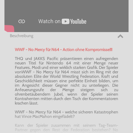
Beschreibung
WWF - No Mercy für N64 - Action ohne Kompromisse!!!
THQ und JAKKS Pacific präsentieren einen aufregenden
neuen Titel für Nintendo 64 mit einer Menge neuer
Features, Modi und einer wirklich starken Grafik. Der Spieler
vonWWF - No Mercy für N64 misst sich im Ring mit der
absoluten Elite der World Wrestling Federation. Kraft und
Geschicklichkeit müssen eine perfekte Einheit bilden, um
im Angesicht dieser Gegner nicht zu unterliegen. Die
Anfeuerungsrufe der Menge steigern sich zu
ohrenbetäubendem Jubel, wenn der Spieler seinen
Kontrahenten mitten durch den Tisch der Kommentatoren
krachen lässt.
WWF - No Mercy für N64 - welche sicheren Katastrophen
hat Vince MacMahon eingefädelt?
Kann der Spieler zusammen mit seinem Tag-Team-
Partner gegen den Rest der Federation bestehen? No