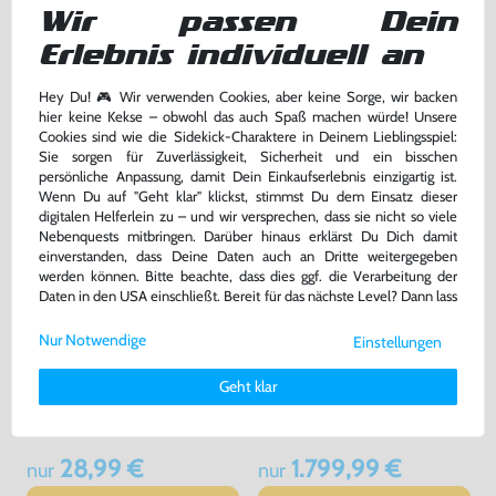
für Neo Geo AES & CD
Wir passen Dein
[Hyperkin]
geeignet für Neo Geo AES, CD, CDZ , mit OVP, gebraucht
OVP beschädigt, NEU & OVP
bisher
14,99 €
bisher
59,99 €
-30%
-20%
Erlebnis individuell an
10,49 €
47,99 €
jetzt
nur
jetzt
nur
Hey Du! 🎮 Wir verwenden Cookies, aber keine Sorge, wir backen
Warenkorb
Warenkorb
hier keine Kekse – obwohl das auch Spaß machen würde! Unsere
Cookies sind wie die Sidekick-Charaktere in Deinem Lieblingsspiel:
Sie sorgen für Zuverlässigkeit, Sicherheit und ein bisschen
persönliche Anpassung, damit Dein Einkaufserlebnis einzigartig ist.
Wenn Du auf "Geht klar" klickst, stimmst Du dem Einsatz dieser
digitalen Helferlein zu – und wir versprechen, dass sie nicht so viele
Nebenquests mitbringen. Darüber hinaus erklärst Du Dich damit
einverstanden, dass Deine Daten auch an Dritte weitergegeben
werden können. Bitte beachte, dass dies ggf. die Verarbeitung der
Daten in den USA einschließt. Bereit für das nächste Level? Dann lass
uns gemeinsam weiterziehen! 🚀
Nur Notwendige
Einstellungen
Weitere Informationen zu den von uns verwendeten Cookies und
Deinen Rechten als Nutzer findest Du in unserer
Daten­schutz­
Orignial SNK HDMI Kabel
Samurai Shodown 5 / Samurai
Geht klar
erklärung
und unserem
Impressum
.
Spirits Zero - 708 Megs
mit OVP, gebraucht, NEUWERTIG
JAP Version, mit OVP, sehr guter Zustand, gebraucht
28,99 €
1.799,99 €
nur
nur