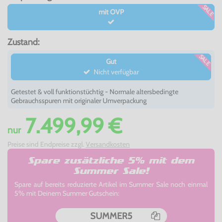
SALE
mit OVP
Zustand:
SALE
Gut
Nicht verfügbar
Getestet & voll funktionstüchtig - Normale altersbedingte
Gebrauchsspuren mit originaler Umverpackung
7.499,99 €
nur
Preise sind Endpreise zzgl.
Versandkosten
Spare zusätzliche 5% mit dem
Summer Sale!
Spare auf bereits reduzierte Artikel im Summer Sale noch einmal
5% mit Deinem Summer Gutschein:
SUMMER5