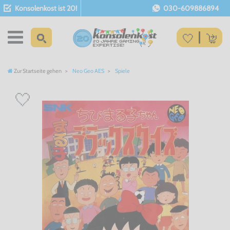
Konsolenkost ist 20!
030-609886894
Zur Startseite gehen
Neo Geo AES
Spiele