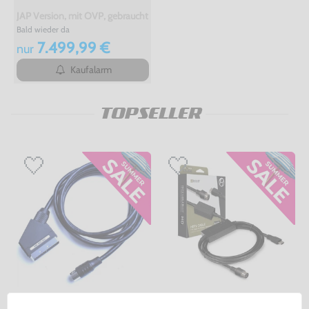
JAP Version, mit OVP, gebraucht
Bald wieder da
7.499,99 €
nur
Kaufalarm
TOPSELLER
RGB Scart Kabel [Dritthersteller]
HDMI Kabel / HDTV Kabel 720p