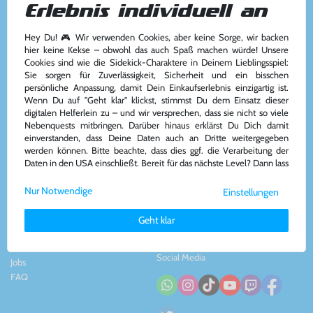
Erlebnis individuell an
Hey Du! 🎮 Wir verwenden Cookies, aber keine Sorge, wir backen
Kundenservice
Kontakt
hier keine Kekse – obwohl das auch Spaß machen würde! Unsere
Cookies sind wie die Sidekick-Charaktere in Deinem Lieblingsspiel:
Kontakt
&
Team
Konsolenkost GmbH
Sie sorgen für Zuverlässigkeit, Sicherheit und ein bisschen
AGB
Plauener Str. 163-165
persönliche Anpassung, damit Dein Einkaufserlebnis einzigartig ist.
Widerrufsrecht
13053 Berlin, DE
Wenn Du auf "Geht klar" klickst, stimmst Du dem Einsatz dieser
Impressum
&
Datenschutz
Tel: +49 30 - 609886894
digitalen Helferlein zu – und wir versprechen, dass sie nicht so viele
Zahlung und Versand
Mail: info@konsolenkost.de
Nebenquests mitbringen. Darüber hinaus erklärst Du Dich damit
www.konsolenkost.de
einverstanden, dass Deine Daten auch an Dritte weitergegeben
werden können. Bitte beachte, dass dies ggf. die Verarbeitung der
Vertrag widerrufen
Daten in den USA einschließt. Bereit für das nächste Level? Dann lass
uns gemeinsam weiterziehen! 🚀
Über das Unternehmen
Zahlungsarten
Nur Notwendige
Einstellungen
Weitere Informationen zu den von uns verwendeten Cookies und
Über uns
Deinen Rechten als Nutzer findest Du in unserer
Daten­schutz­
Nachhaltigkeit
Geht klar
erklärung
und unserem
Impressum
.
Partnerprogramm
Presse
Social Media
Jobs
FAQ