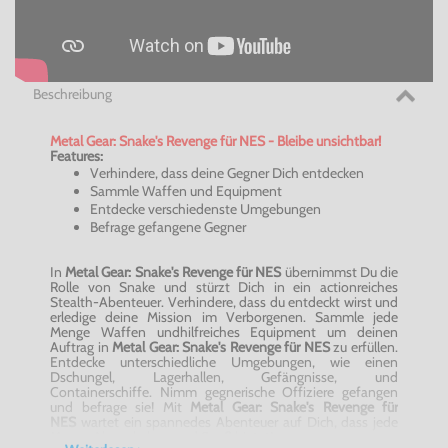
Beschreibung
Metal Gear: Snake's Revenge für NES - Bleibe unsichtbar!
Features:
Verhindere, dass deine Gegner Dich entdecken
Sammle Waffen und Equipment
Entdecke verschiedenste Umgebungen
Befrage gefangene Gegner
In
Metal Gear: Snake's Revenge für NES
übernimmst Du die
Rolle von Snake und stürzt Dich in ein actionreiches
Stealth-Abenteuer. Verhindere, dass du entdeckt wirst und
erledige deine Mission im Verborgenen. Sammle jede
Menge Waffen undhilfreiches Equipment um deinen
Auftrag in
Metal Gear: Snake's Revenge für NES
zu erfüllen.
Entdecke unterschiedliche Umgebungen, wie einen
Dschungel, Lagerhallen, Gefängnisse, und
Containerschiffe. Nimm gegnerische Offiziere gefangen
und befrage sie! Mit
Metal Gear: Snake's Revenge für
NES
wartet ein spannedes Abenteuer auf Dich, dass jede
Menge Abwechslung und Spaß bietet!