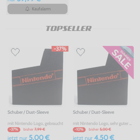
Kaufalarm
TOPSELLER
-37%
Schuber / Dust-Sleeve
Schuber / Dust-Sleeve
mit Nintendo Logo, gebraucht
mit Nintendo Logo, sehr guter Zustand, gebraucht
bisher
7,99 €
bisher
5,00 €
-37%
-10%
5,00 €
4,50 €
jetzt
nur
jetzt
nur