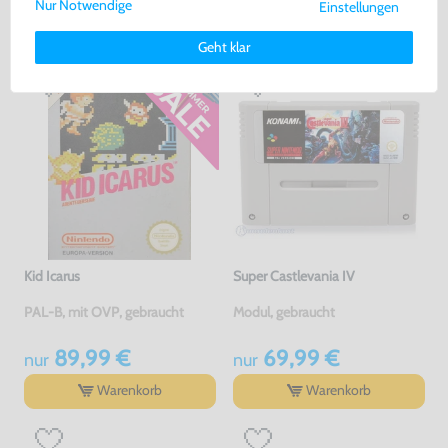
Nur Notwendige
Einstellungen
Weitere Informationen zu den von uns verwendeten Cookies und
GEKAUFT
Deinen Rechten als Nutzer findest Du in unserer
Daten­schutz­
Geht klar
erklärung
und unserem
Impressum
.
Kid Icarus
Super Castlevania IV
PAL-B, mit OVP, gebraucht
Modul, gebraucht
89,99 €
69,99 €
nur
nur
Warenkorb
Warenkorb