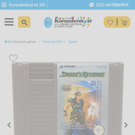
Konsolenkost ist 20!
030-609886894
Zur Startseite gehen
Nintendo NES
Spiele