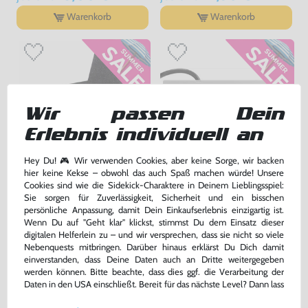
Warenkorb
Warenkorb
Wir passen Dein
Erlebnis individuell an
Hey Du! 🎮 Wir verwenden Cookies, aber keine Sorge, wir backen
hier keine Kekse – obwohl das auch Spaß machen würde! Unsere
Schuber / Dust-Sleeve
Original Controller NES-004E
Cookies sind wie die Sidekick-Charaktere in Deinem Lieblingsspiel:
[Nintendo]
Sie sorgen für Zuverlässigkeit, Sicherheit und ein bisschen
ohne Nintendo Logo, gebraucht
gebraucht
persönliche Anpassung, damit Dein Einkaufserlebnis einzigartig ist.
Wenn Du auf "Geht klar" klickst, stimmst Du dem Einsatz dieser
bisher
2,99 €
bisher
19,99 €
-60%
-10%
digitalen Helferlein zu – und wir versprechen, dass sie nicht so viele
1,20 €
17,99 €
jetzt
nur
jetzt
nur
Nebenquests mitbringen. Darüber hinaus erklärst Du Dich damit
einverstanden, dass Deine Daten auch an Dritte weitergegeben
Warenkorb
Warenkorb
werden können. Bitte beachte, dass dies ggf. die Verarbeitung der
Daten in den USA einschließt. Bereit für das nächste Level? Dann lass
uns gemeinsam weiterziehen! 🚀
DAS HABEN ANDERE DAZU