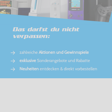
Das darfst du nicht
verpassen:
zahlreiche
Aktionen und Gewinnspiele
exklusive
Sonderangebote und Rabatte
Neuheiten
entdecken & direkt vorbestellen