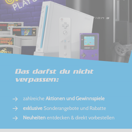
Das darfst du nicht
verpassen:
zahlreiche
Aktionen und Gewinnspiele
exklusive
Sonderangebote und Rabatte
Neuheiten
entdecken & direkt vorbestellen