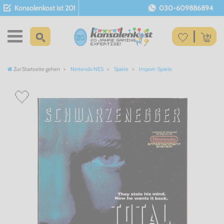
Konsolenkost ist 20!
030-609886894
Zur Startseite gehen
Nintendo NES
Spiele
Import-Spiele