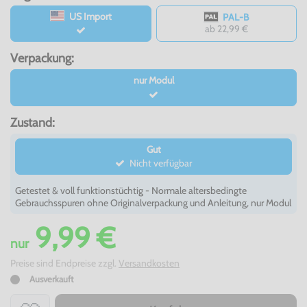
US Import
PAL-B
ab 22,99 €
Verpackung:
nur Modul
Zustand:
Gut
Nicht verfügbar
Getestet & voll funktionstüchtig - Normale altersbedingte
Gebrauchsspuren ohne Originalverpackung und Anleitung, nur Modul
9,99 €
nur
Preise sind Endpreise zzgl.
Versandkosten
Ausverkauft