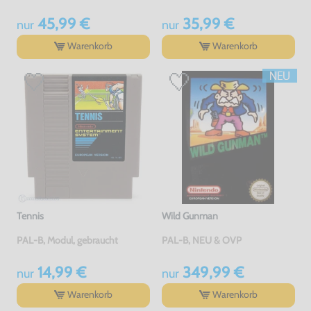
45,99 €
35,99 €
nur
nur
Warenkorb
Warenkorb
Tennis
Wild Gunman
PAL-B, Modul, gebraucht
PAL-B, NEU & OVP
14,99 €
349,99 €
nur
nur
Warenkorb
Warenkorb