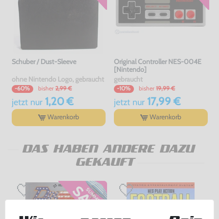
Schuber / Dust-Sleeve
Original Controller NES-004E
[Nintendo]
ohne Nintendo Logo, gebraucht
gebraucht
bisher
2,99 €
bisher
19,99 €
-60%
-10%
1,20 €
17,99 €
jetzt
nur
jetzt
nur
Warenkorb
Warenkorb
DAS HABEN ANDERE DAZU
GEKAUFT