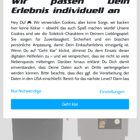
Wir passen Dein
Erlebnis individuell an
Hey Du! 🎮 Wir verwenden Cookies, aber keine Sorge, wir backen
hier keine Kekse – obwohl das auch Spaß machen würde! Unsere
Cookies sind wie die Sidekick-Charaktere in Deinem Lieblingsspiel:
Sie sorgen für Zuverlässigkeit, Sicherheit und ein bisschen
Double Dribble
NES Play Action Football
persönliche Anpassung, damit Dein Einkaufserlebnis einzigartig ist.
Wenn Du auf "Geht klar" klickst, stimmst Du dem Einsatz dieser
US Import, Modul, gebraucht
US Import, Modul, gebraucht
digitalen Helferlein zu – und wir versprechen, dass sie nicht so viele
Nebenquests mitbringen. Darüber hinaus erklärst Du Dich damit
15,99 €
12,99 €
nur
nur
einverstanden, dass Deine Daten auch an Dritte weitergegeben
werden können. Bitte beachte, dass dies ggf. die Verarbeitung der
Warenkorb
Warenkorb
Daten in den USA einschließt. Bereit für das nächste Level? Dann lass
uns gemeinsam weiterziehen! 🚀
Nur Notwendige
Einstellungen
Weitere Informationen zu den von uns verwendeten Cookies und
Deinen Rechten als Nutzer findest Du in unserer
Daten­schutz­
Geht klar
erklärung
und unserem
Impressum
.