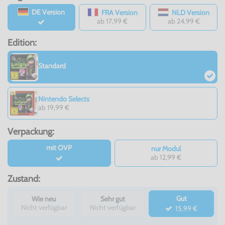
DE Version
FRA Version
NLD Version
ab 17,99 €
ab 24,99 €
Edition:
Standard
Nintendo Selects
ab 19,99 €
Verpackung:
mit OVP
nur Modul
ab 12,99 €
Zustand:
Gut
Wie neu
Sehr gut
Nicht verfügbar
Nicht verfügbar
15,99 €