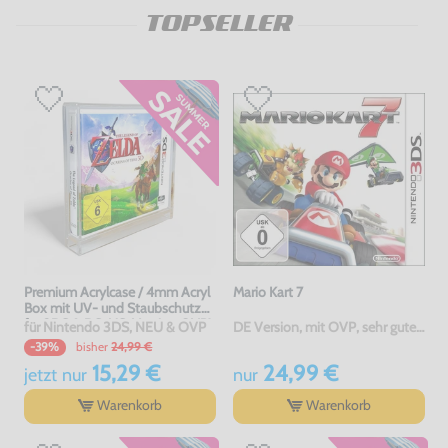
TOPSELLER
Premium Acrylcase / 4mm Acryl
Mario Kart 7
Box mit UV- und Staubschutz
für 3DS & DS-US-Version OVP's
für Nintendo 3DS, NEU & OVP
DE Version, mit OVP, sehr guter Zustand, gebraucht
bisher
24,99 €
-39%
15,29 €
24,99 €
jetzt
nur
nur
Warenkorb
Warenkorb