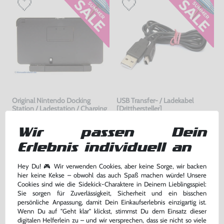
Original Nintendo Docking
USB Transfer- / Ladekabel
Station / Ladestation / Charging
[Dritthersteller]
gebraucht
gebraucht
bisher
8,99 €
bisher
2,99 €
-60%
-70%
Wir passen Dein
3,60 €
0,90 €
jetzt
nur
jetzt
nur
Erlebnis individuell an
Warenkorb
Warenkorb
Hey Du! 🎮 Wir verwenden Cookies, aber keine Sorge, wir backen
hier keine Kekse – obwohl das auch Spaß machen würde! Unsere
Cookies sind wie die Sidekick-Charaktere in Deinem Lieblingsspiel:
DAS HABEN ANDERE DAZU
Sie sorgen für Zuverlässigkeit, Sicherheit und ein bisschen
GEKAUFT
persönliche Anpassung, damit Dein Einkaufserlebnis einzigartig ist.
Wenn Du auf "Geht klar" klickst, stimmst Du dem Einsatz dieser
digitalen Helferlein zu – und wir versprechen, dass sie nicht so viele