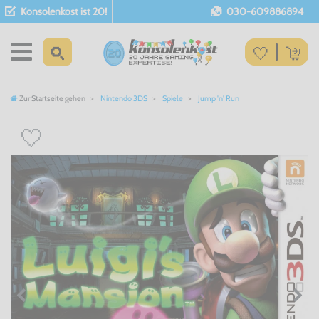
Konsolenkost ist 20!
030-609886894
Zur Startseite gehen
Nintendo 3DS
Spiele
Jump 'n' Run