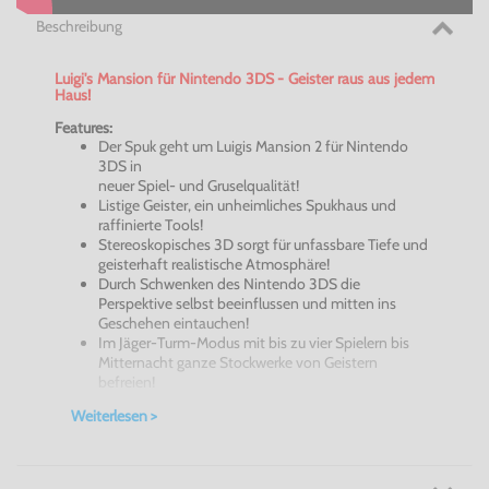
Beschreibung
Luigi's Mansion für Nintendo 3DS - Geister raus aus jedem
Haus!
Features:
Der Spuk geht um Luigis Mansion 2 für Nintendo
3DS in
neuer Spiel- und Gruselqualität!
Listige Geister, ein unheimliches Spukhaus und
raffinierte Tools!
Stereoskopisches 3D sorgt für unfassbare Tiefe und
geisterhaft realistische Atmosphäre!
Durch Schwenken des Nintendo 3DS die
Perspektive selbst beeinflussen und mitten ins
Geschehen eintauchen!
Im Jäger-Turm-Modus mit bis zu vier Spielern bis
Mitternacht ganze Stockwerke von Geistern
befreien!
Weiterlesen >
Luigi steckt mittendrin in einem schauerlichen 3D
Abenteuer, in dem eine Horde von Quälgeistern in
verschiedenen Spukhäusern ihr Unwesen treibt. Und
wieder ist es Luigis Mission, den Eindringlingen ein Ende zu