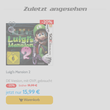
Zuletzt angesehen
-20%
Luigi's Mansion 2
DE Version, mit OVP, gebraucht
bisher
19,99 €
-20%
15,99 €
jetzt
nur
Warenkorb