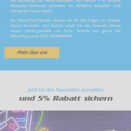
die Erhaltung von Retro-Klassikern am Herzen – in unserer
Reparatur-Werkstatt schenken wir defekten Konsolen und
Games ein neues Leben.
Als Game-Fachhändler stehen wir dir bei Fragen zu Verkauf
deiner Konsolen und Games sowie bei der Auswahl deines
neuen Lieblingsartikels zur Seite. Schreib uns gerne bei
WhatsApp unter 030-609886894.
Mehr über uns
Jetzt für den Newsletter anmelden
und 5% Rabatt sichern