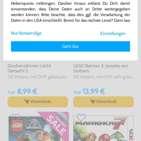
Nebenquests mitbringen. Darüber hinaus erklärst Du Dich damit
einverstanden, dass Deine Daten auch an Dritte weitergegeben
werden können. Bitte beachte, dass dies ggf. die Verarbeitung der
Daten in den USA einschließt. Bereit für das nächste Level? Dann lass
uns gemeinsam weiterziehen! 🚀
Nur Notwendige
Einstellungen
Weitere Informationen zu den von uns verwendeten Cookies und
Deinen Rechten als Nutzer findest Du in unserer
Daten­schutz­
Geht klar
erklärung
und unserem
Impressum
.
Drachenzähmen Leicht
LEGO Batman 3: Jenseits von
Gemacht 2
Gotham
DE Version, mit OVP, gebraucht
DE Version, mit OVP, sehr guter Zustand, gebraucht
8,99 €
13,99 €
nur
nur
Warenkorb
Warenkorb