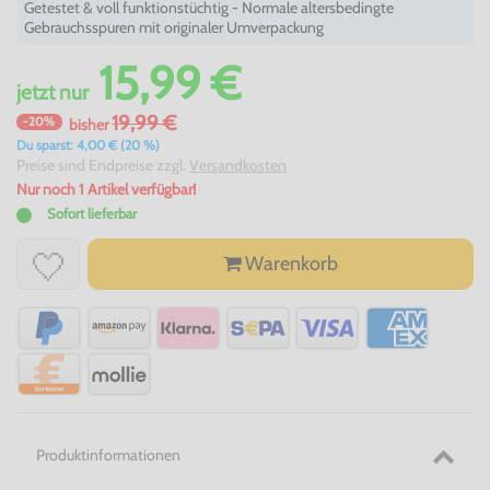
Getestet & voll funktionstüchtig - Normale altersbedingte
Gebrauchsspuren mit originaler Umverpackung
15,99 €
jetzt
nur
19,99 €
-20%
bisher
Du sparst: 4,00 € (20 %)
Preise sind Endpreise zzgl.
Versandkosten
Nur noch 1 Artikel verfügbar!
Sofort lieferbar
Warenkorb
Produktinformationen