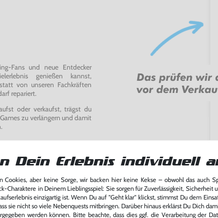
ming-Fans und neue Entdecker
lerlebnis genießen kannst,
tatt von unseren Fachkräften
arf repariert.
fst oder verkaufst, trägst du
 Games zu verlängern und damit
.
n Dein Erlebnis individuell a
 Cookies, aber keine Sorge, wir backen hier keine Kekse – obwohl das auch 
ck-Charaktere in Deinem Lieblingsspiel: Sie sorgen für Zuverlässigkeit, Sicherheit 
ufserlebnis einzigartig ist. Wenn Du auf "Geht klar" klickst, stimmst Du dem Einsatz
ass sie nicht so viele Nebenquests mitbringen. Darüber hinaus erklärst Du Dich dam
rgegeben werden können. Bitte beachte, dass dies ggf. die Verarbeitung der Da