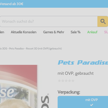
 Versand ab 30€
len
Aktuelle Konsolen
Games & Mehr
Sale %
Ankauf
S
o 3DS - Pets Paradise - Resort 3D (mit OVP) (gebraucht)
Pets Paradis
mit OVP, gebraucht
Verpackung:
mit OVP