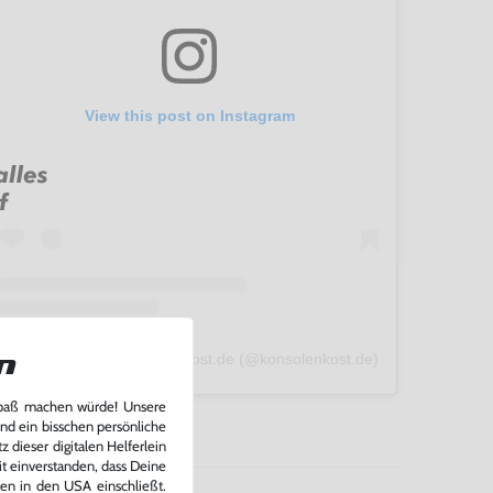
View this post on Instagram
A post shared by konsolenkost.de (@konsolenkost.de)
n
Spaß machen würde! Unsere
und ein bisschen persönliche
 dieser digitalen Helferlein
it einverstanden, dass Deine
ten in den USA einschließt.