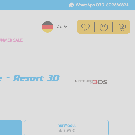
WhatsApp
030-609886894
DE
UMMER SALE
e - Resort 3D
nur Modul
ab 9,99 €