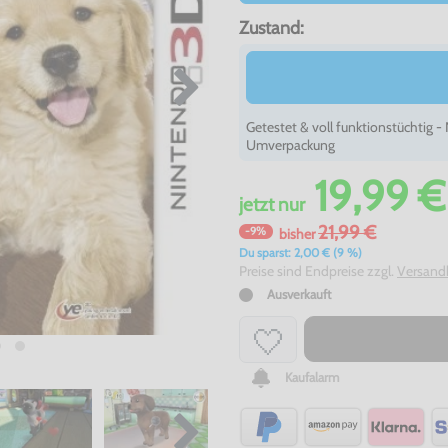
Zustand:
Getestet & voll funktionstüchtig 
Umverpackung
19,99 €
jetzt
nur
21,99 €
-9%
bisher
Du sparst: 2,00 € (9 %)
Preise sind Endpreise zzgl.
Versand
Ausverkauft
Kaufalarm