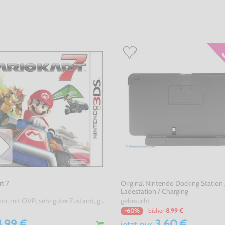
rt 7
Original Nintendo Docking Station 
Ladestation / Charging
DE Version, mit OVP, sehr guter Zustand, gebraucht
gebraucht
bisher
8,99 €
-60%
,99 €
3,60 €
jetzt
nur