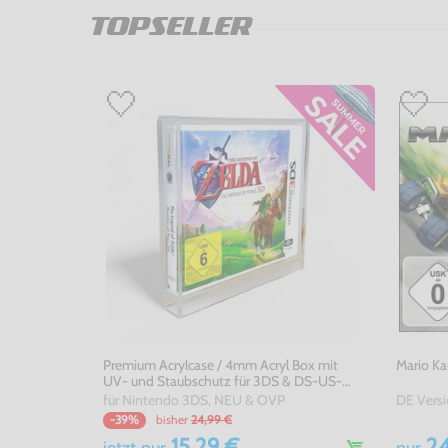
TOPSELLER
Premium Acrylcase / 4mm Acryl Box mit
Mario Ka
UV- und Staubschutz für 3DS & DS-US-
Version OVP's
für Nintendo 3DS, NEU & OVP
bisher
24,99 €
-39%
15,29 €
24
jetzt
nur
nur