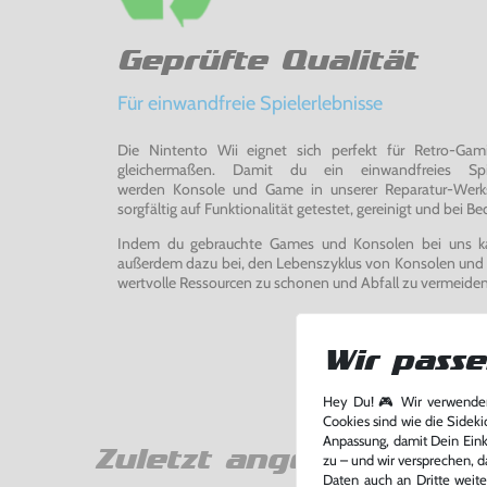
Geprüfte Qualität
Für einwandfreie Spielerlebnisse
Die Nintento Wii eignet sich perfekt für Retro-Ga
gleichermaßen. Damit du ein einwandfreies Spie
werden Konsole und Game in unserer Reparatur-Werks
sorgfältig auf Funktionalität getestet, gereinigt und bei Bed
Indem du gebrauchte Games und Konsolen bei uns kau
außerdem dazu bei, den Lebenszyklus von Konsolen und
wertvolle Ressourcen zu schonen und Abfall zu vermeiden
Wir passe
Hey Du! 🎮 Wir verwenden
Cookies sind wie die Sideki
Anpassung, damit Dein Einka
Zuletzt angesehen
zu – und wir versprechen, d
Daten auch an Dritte weite