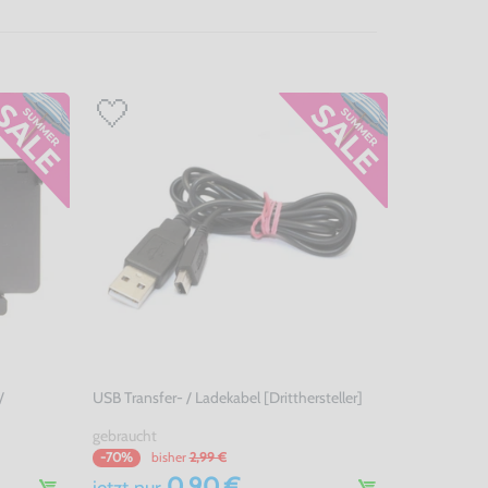
/
USB Transfer- / Ladekabel [Dritthersteller]
gebraucht
bisher
2,99 €
-70%
0,90 €
jetzt
nur