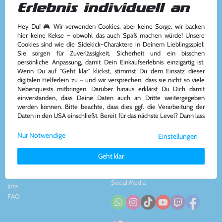
Erlebnis individuell an
Hey Du! 🎮 Wir verwenden Cookies, aber keine Sorge, wir backen
Kundenservice
Kontakt
hier keine Kekse – obwohl das auch Spaß machen würde! Unsere
Cookies sind wie die Sidekick-Charaktere in Deinem Lieblingsspiel:
Kontakt
&
Team
Konsolenkost GmbH
Sie sorgen für Zuverlässigkeit, Sicherheit und ein bisschen
AGB
Plauener Str. 163-165
persönliche Anpassung, damit Dein Einkaufserlebnis einzigartig ist.
Widerrufsrecht
13053 Berlin, DE
Wenn Du auf "Geht klar" klickst, stimmst Du dem Einsatz dieser
Impressum
&
Datenschutz
Tel: +49 30 - 609886894
digitalen Helferlein zu – und wir versprechen, dass sie nicht so viele
Zahlung und Versand
Mail: info@konsolenkost.de
Nebenquests mitbringen. Darüber hinaus erklärst Du Dich damit
www.konsolenkost.de
einverstanden, dass Deine Daten auch an Dritte weitergegeben
werden können. Bitte beachte, dass dies ggf. die Verarbeitung der
Vertrag widerrufen
Daten in den USA einschließt. Bereit für das nächste Level? Dann lass
uns gemeinsam weiterziehen! 🚀
Über das Unternehmen
Zahlungsarten
Nur Notwendige
Einstellungen
Weitere Informationen zu den von uns verwendeten Cookies und
Über uns
Deinen Rechten als Nutzer findest Du in unserer
Daten­schutz­
Nachhaltigkeit
Geht klar
erklärung
und unserem
Impressum
.
Partnerprogramm
Presse
Social Media
Jobs
FAQ