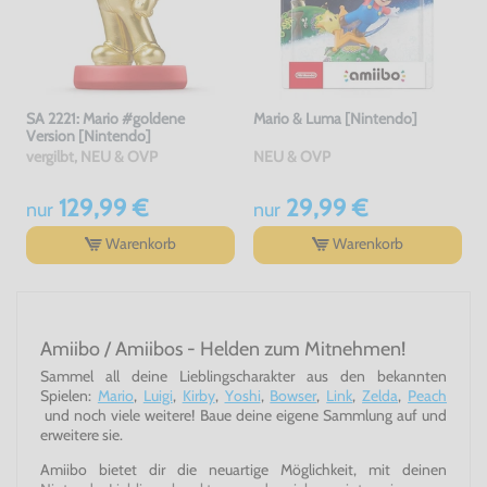
SA 2221: Mario #goldene
Mario & Luma [Nintendo]
Version [Nintendo]
vergilbt, NEU & OVP
NEU & OVP
129,99 €
29,99 €
nur
nur
Warenkorb
Warenkorb
Amiibo / Amiibos - Helden zum Mitnehmen!
Sammel all deine Lieblingscharakter aus den bekannten
Spielen:
Mario
,
Luigi
,
Kirby
,
Yoshi
,
Bowser
,
Link
,
Zelda
,
Peach
und noch viele weitere! Baue deine eigene Sammlung auf und
erweitere sie.
Amiibo bietet dir die neuartige Möglichkeit, mit deinen