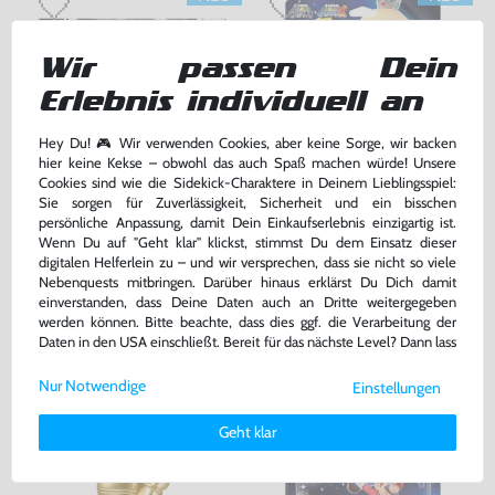
Wir passen Dein
Erlebnis individuell an
Hey Du! 🎮 Wir verwenden Cookies, aber keine Sorge, wir backen
hier keine Kekse – obwohl das auch Spaß machen würde! Unsere
Cookies sind wie die Sidekick-Charaktere in Deinem Lieblingsspiel:
Sie sorgen für Zuverlässigkeit, Sicherheit und ein bisschen
Alterna Splatoon Set: Callie &
Rosalina & Luma / Rosaline &
persönliche Anpassung, damit Dein Einkaufserlebnis einzigartig ist.
Marie Pack [Nintendo]
Lumas [Nintendo]
Wenn Du auf "Geht klar" klickst, stimmst Du dem Einsatz dieser
NEU & OVP
NEU & OVP
digitalen Helferlein zu – und wir versprechen, dass sie nicht so viele
Nebenquests mitbringen. Darüber hinaus erklärst Du Dich damit
139,99 €
39,99 €
einverstanden, dass Deine Daten auch an Dritte weitergegeben
nur
nur
werden können. Bitte beachte, dass dies ggf. die Verarbeitung der
Daten in den USA einschließt. Bereit für das nächste Level? Dann lass
Warenkorb
Warenkorb
uns gemeinsam weiterziehen! 🚀
Nur Notwendige
Einstellungen
Weitere Informationen zu den von uns verwendeten Cookies und
Deinen Rechten als Nutzer findest Du in unserer
Daten­schutz­
Geht klar
erklärung
und unserem
Impressum
.