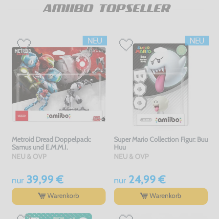
AMIIBO TOPSELLER
Metroid Dread Doppelpack:
Super Mario Collection Figur: Buu
Samus und E.M.M.I.
Huu
NEU & OVP
NEU & OVP
39,99 €
24,99 €
nur
nur
Warenkorb
Warenkorb