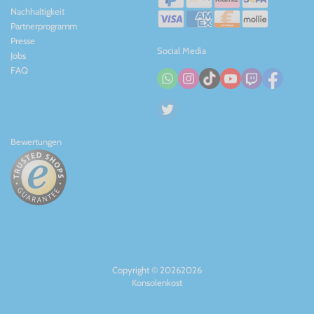
Spielvergnügens. Selbst wenn du Spieldaten aus Super Smash
Nachhaltigkeit
Bros. für Wii U auf deiner amiibo-Figur gespeichert hast, kannst
Partnerprogramm
du sie verwenden, um Inhalte in Mario Kart 8, Hyrule Warriors
Presse
und anderen Titeln freizuschalten.
Social Media
Jobs
Mit einem Zubehörteil, dessen Veröffentlichung für 2015
FAQ
geplant ist, kann amiibo auch mit Nintendo 3DS und 2DS
verwendet werden.
Bewertungen
Copyright © 20262026
Konsolenkost