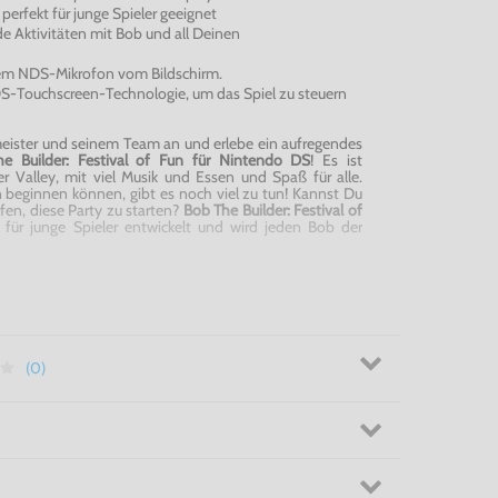
perfekt für junge Spieler geeignet
de Aktivitäten mit Bob und all Deinen
 dem NDS-Mikrofon vom Bildschirm.
S-Touchscreen-Technologie, um das Spiel zu steuern
ister und seinem Team an und erlebe ein aufregendes
e Builder: Festival of Fun für Nintendo DS
! Es ist
 Valley, mit viel Musik und Essen und Spaß für alle.
en beginnen können, gibt es noch viel zu tun! Kannst Du
en, diese Party zu starten?
Bob The Builder: Festival of
für junge Spieler entwickelt und wird jeden Bob der
lder: Festival of Fun für Nintendo DS!
(0)