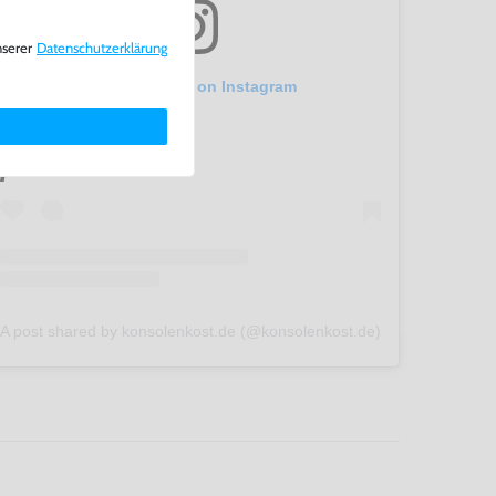
nserer
Daten­schutz­erklärung
View this post on Instagram
A post shared by konsolenkost.de (@konsolenkost.de)