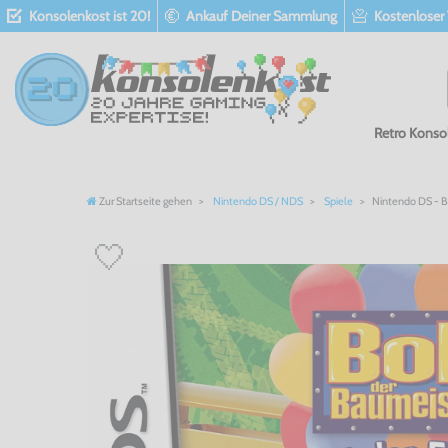
Konsolenkost ist 20!
Ankauf Deiner Sammlung
Kostenloser
Retro Konso
Zur Startseite gehen
Nintendo DS / NDS
Spiele
Nintendo DS - Bo