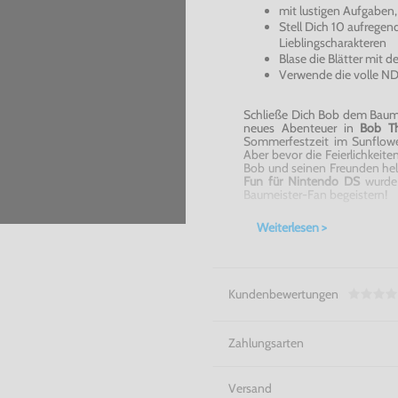
mit lustigen Aufgaben, 
Stell Dich 10 aufregen
Lieblingscharakteren
Blase die Blätter mit
Verwende die volle ND
Schließe Dich Bob dem Baume
neues Abenteuer in
Bob Th
Sommerfestzeit im Sunflower
Aber bevor die Feierlichkeit
Bob und seinen Freunden helf
Fun für Nintendo DS
wurde 
Baumeister-Fan begeistern!
Ein riesen Spaß! - Bob The Bui
Weiterlesen >
Kundenbewertungen
Zahlungsarten
Versand