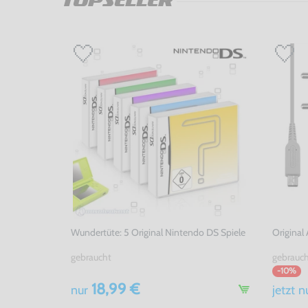
TOPSELLER
Wundertüte: 5 Original Nintendo DS Spiele
Original
gebraucht
gebrauc
-10%
18,99 €
nur
jetzt
n