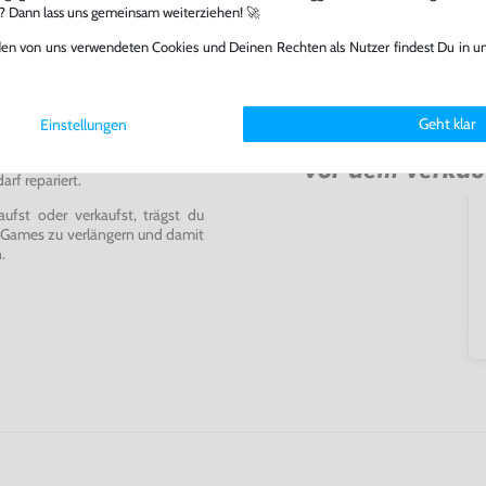
l? Dann lass uns gemeinsam weiterziehen! 🚀
den von uns verwendeten Cookies und Deinen Rechten als Nutzer findest Du in u
ming-Fans und neue Entdecker
Geht klar
Einstellungen
lerlebnis genießen kannst,
tatt von unseren Fachkräften
arf repariert.
fst oder verkaufst, trägst du
 Games zu verlängern und damit
.