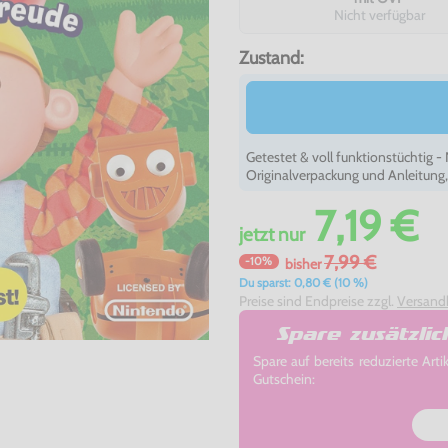
Nicht verfügbar
Zustand:
Getestet & voll funktionstüchtig 
Originalverpackung und Anleitung
7,19 €
jetzt
nur
7,99 €
-10%
bisher
Du sparst: 0,80 € (10 %)
Preise sind Endpreise zzgl.
Versand
Spare zusätzli
Spare auf bereits reduzierte A
Gutschein: