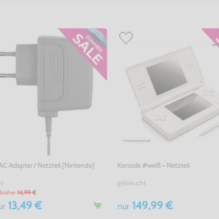
 AC Adapter / Netzteil [Nintendo]
Konsole #weiß + Netzteil
ht
gebraucht
bisher
14,99 €
13,49 €
149,99 €
ur
nur