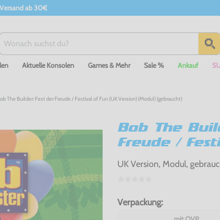
 Versand ab 30€
len
Aktuelle Konsolen
Games & Mehr
Sale %
Ankauf
S
b The Builder: Fest der Freude / Festival of Fun (UK Version) (Modul) (gebraucht)
Bob The Buil
Freude / Fest
UK Version, Modul, gebrauc
Verpackung:
mit OVP