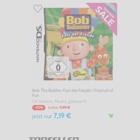
Bob The Builder: Fest der Freude / Festival of
Fun
UK Version, Modul, gebraucht
bisher
7,99 €
-10%
7,19 €
jetzt
nur