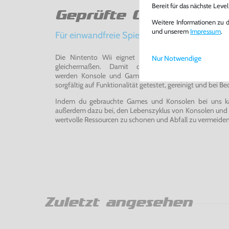
Bereit für das nächste Leve
Geprüfte Qualität
Weitere Informationen zu 
und unserem
Impressum
.
Für einwandfreie Spielerlebnisse
Die Nintento Wii eignet sich perfekt für Retro-Ga
Nur Notwendige
gleichermaßen. Damit du ein einwandfreies Spie
werden Konsole und Game in unserer Reparatur-Werks
sorgfältig auf Funktionalität getestet, gereinigt und bei Bed
Indem du gebrauchte Games und Konsolen bei uns kau
außerdem dazu bei, den Lebenszyklus von Konsolen und
wertvolle Ressourcen zu schonen und Abfall zu vermeiden
Zuletzt angesehen