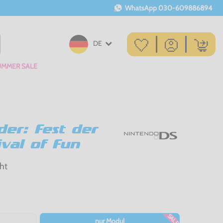
WhatsApp
030-609886894
DE
UMMER SALE
der: Fest der
ival of Fun
ht
SALE
nur Modul