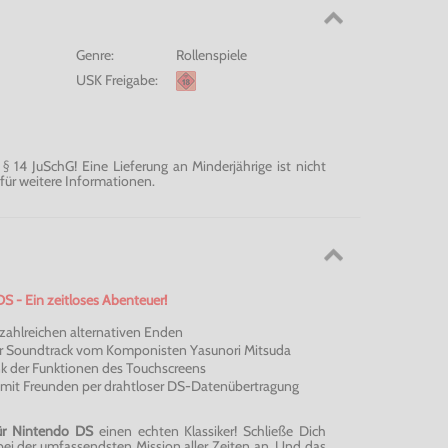
Genre:
Rollenspiele
USK Freigabe:
 14 JuSchG! Eine Lieferung an Minderjährige ist nicht
für weitere Informationen.
S - Ein zeitloses Abenteuer!
zahlreichen alternativen Enden
r Soundtrack vom Komponisten Yasunori Mitsuda
k der Funktionen des Touchscreens
mit Freunden per drahtloser DS-Datenübertragung
für Nintendo DS
einen echten Klassiker! Schließe Dich
ei der umfassendsten Mission aller Zeiten an. Und das