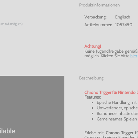
Produktinformationen
Verpackung:
Englisch
num o.ä. möglich)
Artikelnummer:
1057450
Achtung!
Keine Jugendfreigabe gemäß §
möglich. Klicken Sie bitte
hier
Beschreibung
Chrono Trigger für Nintendo D
Features:
Epische Handlung mit 
Umwerfender, epische
Brandneue Inhalte dan
Gemeinsames Spielen 
Erlebe mit
Chrono Trigger 
Crono und seinen Freunden b