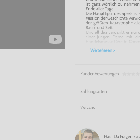
ist ganz wörtlich zu nehmen.
Ende aller Tage.
Die Hauptfigur des Spiels ist
Mission der Geschichte verwi
der größten Katastrophe all
Raum und Zeit.
Und all das verdankt er nur 
einer jungen Dame mit ein
Handelsmesse führt in
Chron
Freundin Marle in der V
Weiterlesen >
Zeitkontinuums führt und e
seinen Reisen zahlreiche an
wenn er die naturgewollt
DS
wiederherstellen will!
Kundenbewertungen
Erlebe eine fantastische Gesc
Zahlungsarten
Versand
Hast Du Fragen zu 