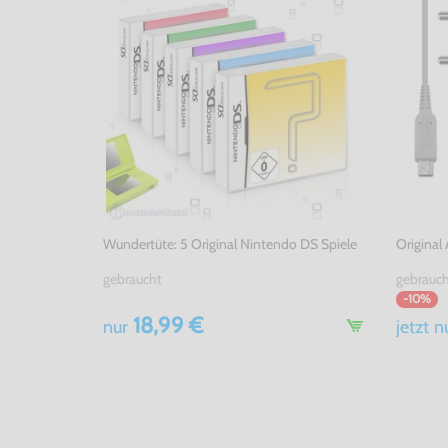
Wundertüte: 5 Original Nintendo DS Spiele
Original
gebraucht
gebrauc
-10%
18,99 €
nur
jetzt
n