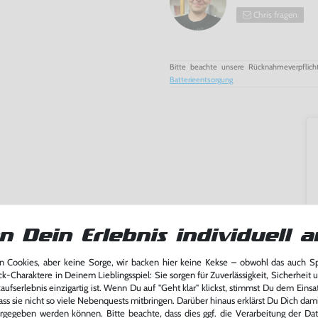
Chris fragen
Bitte beachte unsere Rücknahmeverpflich
Batterieentsorgung
n Dein Erlebnis individuell a
 Cookies, aber keine Sorge, wir backen hier keine Kekse – obwohl das auch 
ck-Charaktere in Deinem Lieblingsspiel: Sie sorgen für Zuverlässigkeit, Sicherheit 
ufserlebnis einzigartig ist. Wenn Du auf "Geht klar" klickst, stimmst Du dem Einsatz
ass sie nicht so viele Nebenquests mitbringen. Darüber hinaus erklärst Du Dich dam
rgegeben werden können. Bitte beachte, dass dies ggf. die Verarbeitung der Da