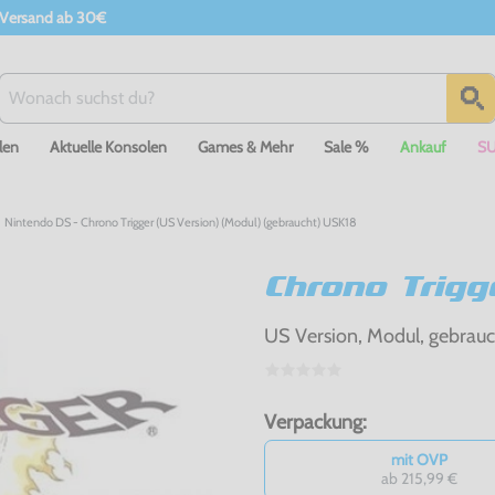
 Versand ab 30€
len
Aktuelle Konsolen
Games & Mehr
Sale %
Ankauf
S
Nintendo DS - Chrono Trigger (US Version) (Modul) (gebraucht) USK18
Chrono Trigg
US Version, Modul, gebrau
Verpackung:
mit OVP
ab 215,99 €