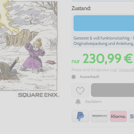
Zustand:
Getestet & voll funktionstüchtig 
Originalverpackung und Anleitung
230,99 €
nur
Preise sind Endpreise zzgl.
Versand
Ausverkauft
Kaufalarm