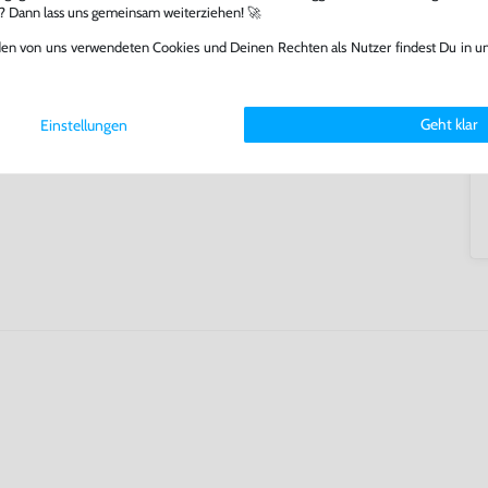
l? Dann lass uns gemeinsam weiterziehen! 🚀
ming-Fans und neue Entdecker
lerlebnis genießen kannst,
den von uns verwendeten Cookies und Deinen Rechten als Nutzer findest Du in u
tatt von unseren Fachkräften
arf repariert.
fst oder verkaufst, trägst du
Geht klar
Einstellungen
 Games zu verlängern und damit
.