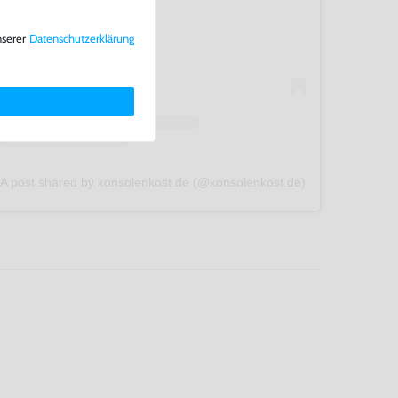
nserer
Daten­schutz­erklärung
A post shared by konsolenkost.de (@konsolenkost.de)