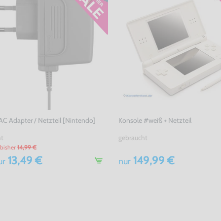
 AC Adapter / Netzteil [Nintendo]
Konsole #weiß + Netzteil
ht
gebraucht
bisher
14,99 €
13,49 €
149,99 €
ur
nur