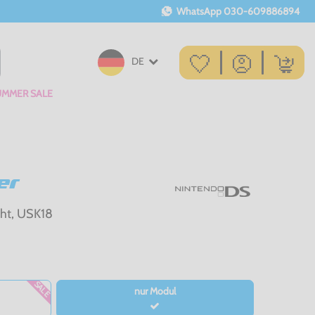
WhatsApp
030-609886894
DE
UMMER SALE
er
cht, USK18
SALE
nur Modul