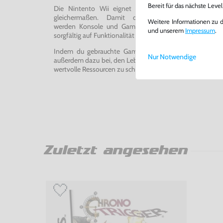
Bereit für das nächste Leve
Die Nintento Wii eignet sich perfekt für Retro-Ga
gleichermaßen. Damit du ein einwandfreies Spie
Weitere Informationen zu 
werden Konsole und Game in unserer Reparatur-Werks
und unserem
Impressum
.
sorgfältig auf Funktionalität getestet, gereinigt und bei Bed
Indem du gebrauchte Games und Konsolen bei uns kau
Nur Notwendige
außerdem dazu bei, den Lebenszyklus von Konsolen und
wertvolle Ressourcen zu schonen und Abfall zu vermeiden
Zuletzt angesehen