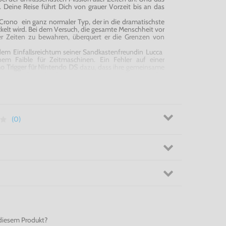
 Deine Reise führt Dich von grauer Vorzeit bis an das
 Crono  ein ganz normaler Typ, der in die dramatischste
ckelt wird. Bei dem Versuch, die gesamte Menschheit vor
er Zeiten zu bewahren, überquert er die Grenzen von
dem Einfallsreichtum seiner Sandkastenfreundin Lucca 
em Faible für Zeitmaschinen. Ein Fehler auf einer
o Trigger für Nintendo DS
dazu, dass ihre gemeinsame
ergangenheit landet, was zu einer Störung des
ine Kette von Ereignissen auslöst. Crono findet auf
dere Freunde, deren Hilfe er auch dringend benötigt,
e Ordnung der Dinge in
Chrono Trigger für Nintendo
(0)
hichte! - Chrono Trigger für Nintendo DS
diesem Produkt?