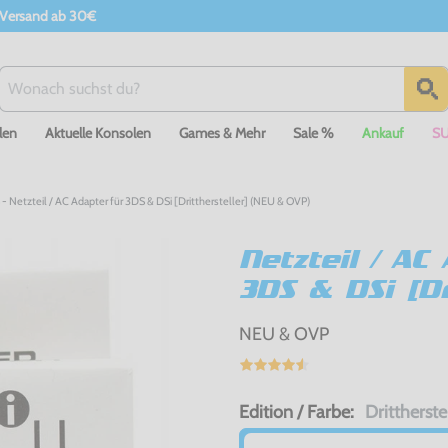
 Versand ab 30€
len
Aktuelle Konsolen
Games & Mehr
Sale %
Ankauf
S
 Netzteil / AC Adapter für 3DS & DSi [Dritthersteller] (NEU & OVP)
Netzteil / AC
3DS & DSi [Dr
NEU & OVP
Edition / Farbe:
Drittherste