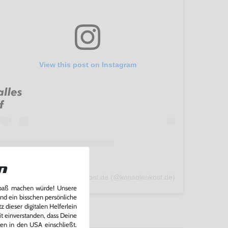
View this post on Instagram
n
A post shared by konsolenkost.de (@konsolenkost.de)
Spaß machen würde! Unsere
und ein bisschen persönliche
 dieser digitalen Helferlein
it einverstanden, dass Deine
ten in den USA einschließt.