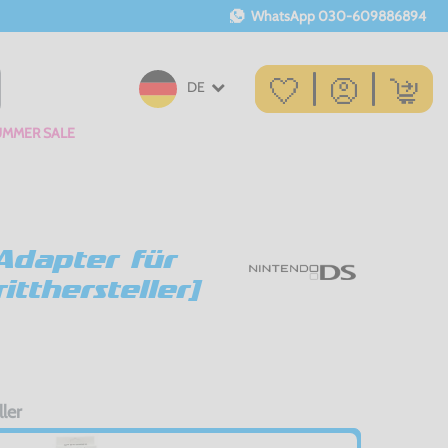
WhatsApp
030-609886894
DE
UMMER SALE
 Adapter für
itthersteller]
ller