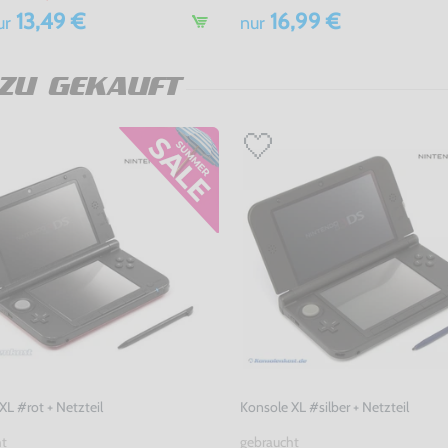
13,49 €
16,99 €
ur
nur
ZU GEKAUFT
XL #rot + Netzteil
Konsole XL #silber + Netzteil
ht
gebraucht