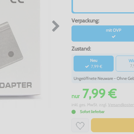
Verpackung:
mit OVP
Zustand:
Neu
Wi
7,
7,99 €
Ungeöffnete Neuware - Ohne Gebr
7,99 €
nur
inkl. ges. MwSt. zzgl.
Versandkoste
Sofort lieferbar