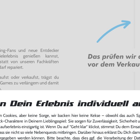
ming-Fans und neue Entdecker
lerlebnis genießen kannst,
tatt von unseren Fachkräften
arf repariert.
fst oder verkaufst, trägst du
 Games zu verlängern und damit
.
n Dein Erlebnis individuell a
 Cookies, aber keine Sorge, wir backen hier keine Kekse – obwohl das auch 
ck-Charaktere in Deinem Lieblingsspiel: Sie sorgen für Zuverlässigkeit, Sicherheit 
ufserlebnis einzigartig ist. Wenn Du auf "Geht klar" klickst, stimmst Du dem Einsatz
ass sie nicht so viele Nebenquests mitbringen. Darüber hinaus erklärst Du Dich dam
rgegeben werden können. Bitte beachte, dass dies ggf. die Verarbeitung der Da