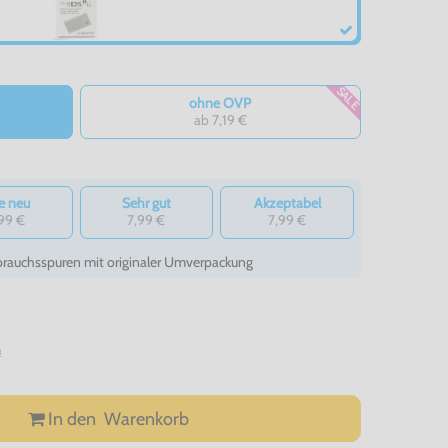
SALE
ohne OVP
ab 7,19 €
e neu
Sehr gut
Akzeptabel
99 €
7,99 €
7,99 €
auchsspuren mit originaler Umverpackung
n
In den
Warenkorb