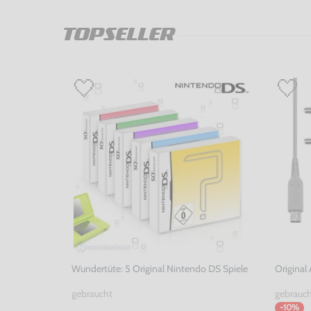
TOPSELLER
Wundertüte: 5 Original Nintendo DS Spiele
Original
gebraucht
gebrauc
-10%