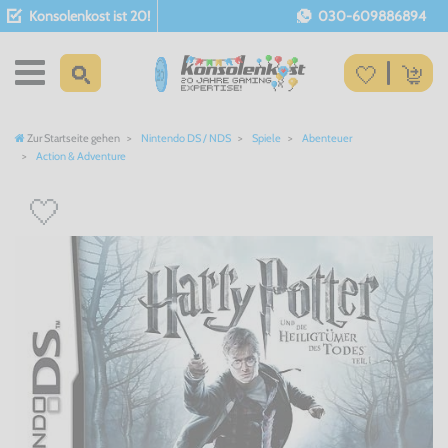
Konsolenkost ist 20!
030-609886894
Zur Startseite gehen
Nintendo DS / NDS
Spiele
Abenteuer
Action & Adventure