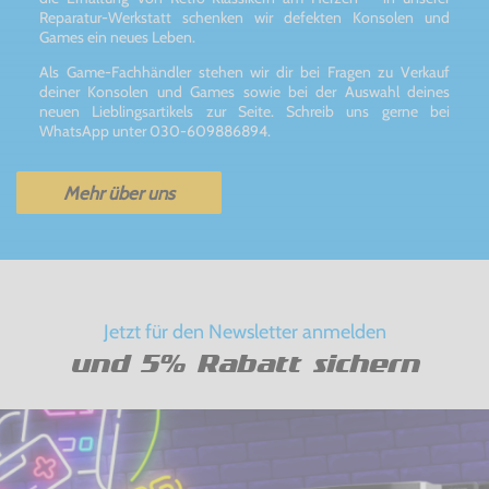
Reparatur-Werkstatt schenken wir defekten Konsolen und
Games ein neues Leben.
Als Game-Fachhändler stehen wir dir bei Fragen zu Verkauf
deiner Konsolen und Games sowie bei der Auswahl deines
neuen Lieblingsartikels zur Seite. Schreib uns gerne bei
WhatsApp unter 030-609886894.
Mehr über uns
Jetzt für den Newsletter anmelden
und 5% Rabatt sichern