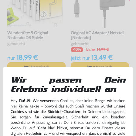
Wundertüte: 5 Original
Original AC Adapter / Netzteil
Nintendo DS Spiele
[Nintendo]
gebraucht
gebraucht
bisher
14,99 €
-10%
18,99 €
13,49 €
nur
jetzt
nur
Warenkorb
Warenkorb
Wir passen Dein
Erlebnis individuell an
Hey Du! 🎮 Wir verwenden Cookies, aber keine Sorge, wir backen
hier keine Kekse – obwohl das auch Spaß machen würde! Unsere
Cookies sind wie die Sidekick-Charaktere in Deinem Lieblingsspiel:
Sie sorgen für Zuverlässigkeit, Sicherheit und ein bisschen
persönliche Anpassung, damit Dein Einkaufserlebnis einzigartig ist.
Wenn Du auf "Geht klar" klickst, stimmst Du dem Einsatz dieser
digitalen Helferlein zu – und wir versprechen, dass sie nicht so viele