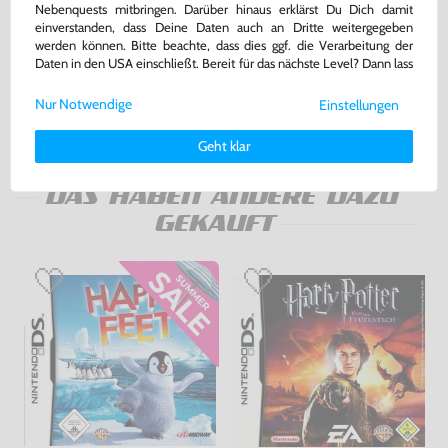
Nebenquests mitbringen. Darüber hinaus erklärst Du Dich damit
Konsole #weiß + Netzteil
Konsole #schwarz + Netzteil
einverstanden, dass Deine Daten auch an Dritte weitergegeben
werden können. Bitte beachte, dass dies ggf. die Verarbeitung der
gebraucht
gebraucht
Daten in den USA einschließt. Bereit für das nächste Level? Dann lass
uns gemeinsam weiterziehen! 🚀
149,99 €
149,99 €
nur
nur
Nur Notwendige
Einstellungen
Weitere Informationen zu den von uns verwendeten Cookies und
Warenkorb
Warenkorb
Deinen Rechten als Nutzer findest Du in unserer
Daten­schutz­
Geht klar
erklärung
und unserem
Impressum
.
DAS HABEN ANDERE DAZU
GEKAUFT