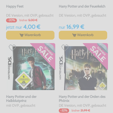
Happy Feet
Harry Potter und der Feuerkelch
DE Version, mit OVP, gebraucht
DE Version, mit OVP, gebraucht
bisher
5,00 €
-20%
4,00 €
16,99 €
jetzt
nur
nur
Warenkorb
Warenkorb
Harry Potter und der
Harry Potter und der Orden des
Halbblutprinz
Phönix
mit OVP, gebraucht
DE Version, mit OVP, gebraucht
bisher
21,99 €
-32%