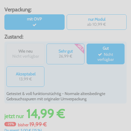
Verpackung:
mit OVP
nur Modul
ab 10,99 €
Zustand:
SALE
Gut
Wie neu
Sehr gut
Nicht
Nicht verfügbar
26,99 €
verfügbar
Akzeptabel
13,99 €
Getestet & voll funktionstüchtig - Normale altersbedingte
Gebrauchsspuren mit originaler Umverpackung
14,99 €
jetzt
nur
19,99 €
-25%
bisher
Du sparst: 5,00 € (25 %)