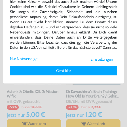
hier keine Kekse – obwohl das auch Spaß machen würde! Unsere
Cookies sind wie die Sidekick-Charaktere in Deinem Lieblingsspiel:
Sie sorgen für Zuverlässigkeit, Sicherheit und ein bisschen
DAS HABEN ANDERE DAZU
persönliche Anpassung, damit Dein Einkaufserlebnis einzigartig ist.
GEKAUFT
Wenn Du auf "Geht klar" klickst, stimmst Du dem Einsatz dieser
digitalen Helferlein zu – und wir versprechen, dass sie nicht so viele
Nebenquests mitbringen. Darüber hinaus erklärst Du Dich damit
einverstanden, dass Deine Daten auch an Dritte weitergegeben
werden können. Bitte beachte, dass dies ggf. die Verarbeitung der
Daten in den USA einschließt. Bereit für das nächste Level? Dann lass
uns gemeinsam weiterziehen! 🚀
Nur Notwendige
Einstellungen
Weitere Informationen zu den von uns verwendeten Cookies und
Deinen Rechten als Nutzer findest Du in unserer
Daten­schutz­
Geht klar
erklärung
und unserem
Impressum
.
Asterix & Obelix XXL 2: Mission
Dr Kawashima's Brain Training:
Wifix
How Old Is Your Brain? / Gehirn
Jogging
mit OVP, gebraucht
DE/EN, mit OVP, gebraucht
bisher
11,99 €
bisher
2,99 €
-58%
-60%
5,00 €
1,20 €
jetzt
nur
jetzt
nur
Warenkorb
Warenkorb