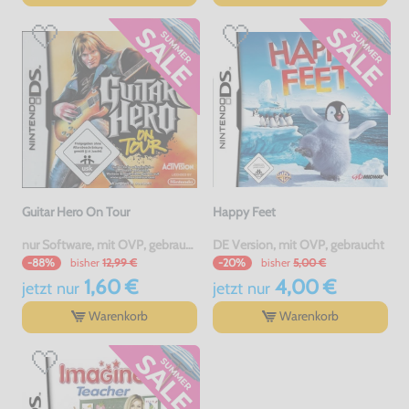
Guitar Hero On Tour
Happy Feet
nur Software, mit OVP, gebraucht
DE Version, mit OVP, gebraucht
bisher
12,99 €
bisher
5,00 €
-88%
-20%
1,60 €
4,00 €
jetzt
nur
jetzt
nur
Warenkorb
Warenkorb