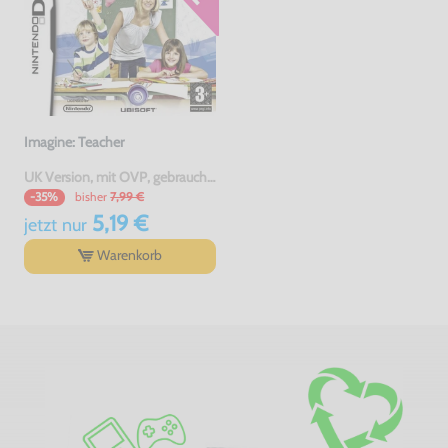
Imagine: Teacher
UK Version, mit OVP, gebraucht, USK18
bisher
7,99 €
-35%
5,19 €
jetzt
nur
Warenkorb