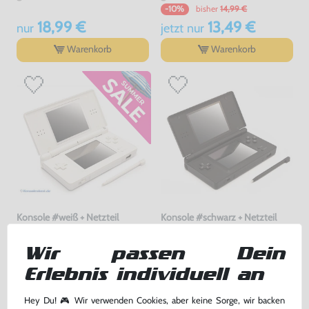
bisher
14,99 €
-10%
18,99 €
13,49 €
nur
jetzt
nur
Warenkorb
Warenkorb
Konsole #weiß + Netzteil
Konsole #schwarz + Netzteil
gebraucht
gebraucht
Wir passen Dein
149,99 €
149,99 €
Erlebnis individuell an
nur
nur
Warenkorb
Warenkorb
Hey Du! 🎮 Wir verwenden Cookies, aber keine Sorge, wir backen