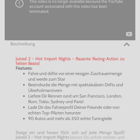
Beschreibung
Juiced 2 - Hot Import Nights - Rasante Racing-Action zu
fetten Beats!
Features:
Fahre und drifte vor einer riesigen Zuschauermenge
und werde zum Star
Beeindrucke die Menge mit spektakulären Drifts und
Überholmanövern
Liefere Dir Rennen rund um San Francisco, London,
Rom, Tokio, Sydney und Paris!
Lade Dir das Fahrerprofil Deiner Freunde oder von
echten Top-Piloten herunter
90 Autos und mehr als 350 echte Tuningteile
Steige ein und freuen Dich sich auf jede Menge Spaß!
Juiced 2 - Hot Import Nights
kannst Du sofort starten und