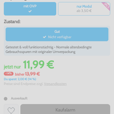
SALE
mit OVP
nur Modul
ab 3,50 €
Zustand:
Gut
Nicht verfügbar
Getestet & voll funktionstüchtig - Normale altersbedingte
Gebrauchsspuren mit originaler Umverpackung
11,99 €
jetzt
nur
13,99 €
-14%
bisher
Du sparst: 2,00 € (14 %)
Preise sind Endpreise zzgl.
Versandkosten
Ausverkauft
Kaufalarm