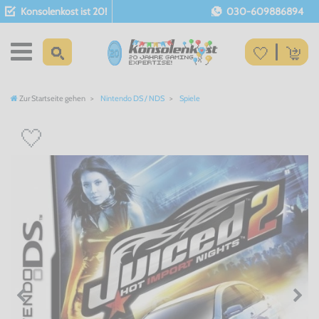
Konsolenkost ist 20!
030-609886894
Zur Startseite gehen
Nintendo DS / NDS
Spiele