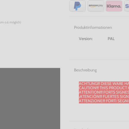
num o.ä. möglich)
Produktinformationen
Version:
PAL
Beschreibung
ACHTUNG!!! DIESE WARE H
CAUTION!!! THIS PRODUCT 
ATTENTION!!! FORTS SIGNE
¡ATENCIÓN!!! FUERTES SIG
ATTENZIONE!!! FORTI SEGN