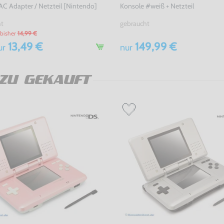
 AC Adapter / Netzteil [Nintendo]
Konsole #weiß + Netzteil
ht
gebraucht
bisher
14,99 €
13,49 €
149,99 €
ur
nur
ZU GEKAUFT