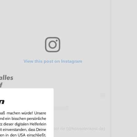
View this post on Instagram
n
Spaß machen würde! Unsere
und ein bisschen persönliche
 dieser digitalen Helferlein
A post shared by konsolenkost.de (@konsolenkost.de)
it einverstanden, dass Deine
ten in den USA einschließt.