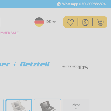
WhatsApp
030-609886894
DE
UMMER SALE
er + Netzteil
Mehr