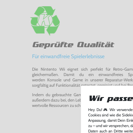
Geprüfte Qualität
Für einwandfreie Spielerlebnisse
Die Nintento Wii eignet sich perfekt für Retro-Ga
gleichermaßen. Damit du ein einwandfreies Spie
werden Konsole und Game in unserer Reparatur-Werks
sorgfältig auf Funktionalität getestet, gereinigt und bei Bed
Indem du gebrauchte Games und Konsolen bei uns kau
Wir passe
außerdem dazu bei, den Lebenszyklus von Konsolen und
wertvolle Ressourcen zu schonen und Abfall zu vermeiden
Hey Du! 🎮 Wir verwenden
Cookies sind wie die Sideki
Anpassung, damit Dein Einka
zu – und wir versprechen, d
Daten auch an Dritte weite