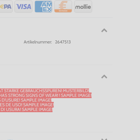
Artikelnummer:
2647513
AT STARKE GEBRAUCHSSPUREN! MUSTERBILD!
HAS STRONG SIGNS OF WEAR! ! SAMPLE IMAGE!
S D'USURE! SAMPLE IMAGE!
NES DE USO! SAMPLE IMAGE!
I DI USURA! SAMPLE IMAGE!