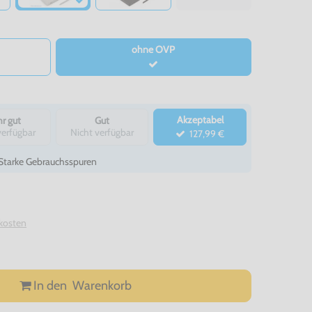
ohne OVP
Akzeptabel
r gut
Gut
verfügbar
Nicht verfügbar
127,99 €
- Starke Gebrauchsspuren
kosten
In den
Warenkorb