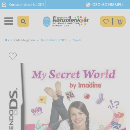
Konsolenkost ist 20!
030-609886894
Zur Startseite gehen
Nintendo DS / NDS
Spiele