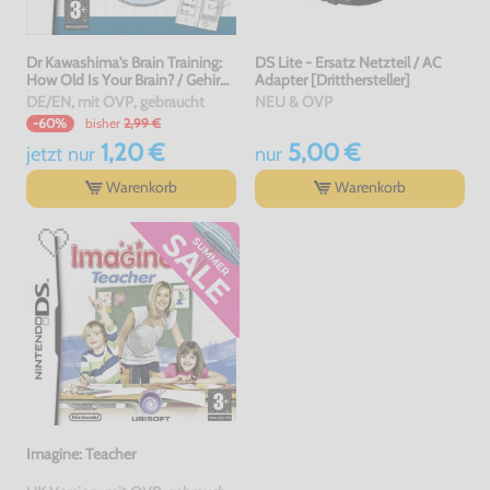
Dr Kawashima's Brain Training:
DS Lite - Ersatz Netzteil / AC
How Old Is Your Brain? / Gehirn
Adapter [Dritthersteller]
Jogging
DE/EN, mit OVP, gebraucht
NEU & OVP
bisher
2,99 €
-60%
1,20 €
5,00 €
jetzt
nur
nur
Warenkorb
Warenkorb
Imagine: Teacher