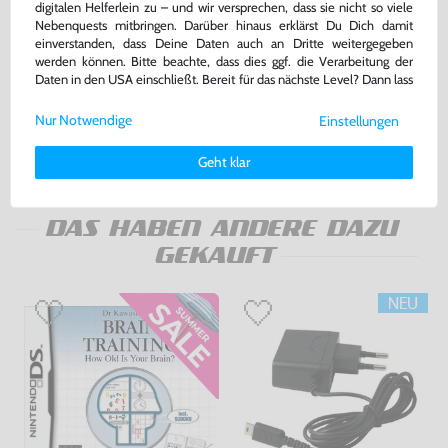
digitalen Helferlein zu – und wir versprechen, dass sie nicht so viele
Nebenquests mitbringen. Darüber hinaus erklärst Du Dich damit
einverstanden, dass Deine Daten auch an Dritte weitergegeben
Original AC Adapter / Netzteil
New Super Mario Bros.
werden können. Bitte beachte, dass dies ggf. die Verarbeitung der
[Nintendo]
Daten in den USA einschließt. Bereit für das nächste Level? Dann lass
sehr guter Zustand, gebraucht
DE Version, Modul, gebraucht
uns gemeinsam weiterziehen! 🚀
Nur Notwendige
Einstellungen
16,99 €
22,99 €
nur
nur
Weitere Informationen zu den von uns verwendeten Cookies und
Deinen Rechten als Nutzer findest Du in unserer
Daten­schutz­
Geht klar
Warenkorb
Warenkorb
erklärung
und unserem
Impressum
.
DAS HABEN ANDERE DAZU
GEKAUFT