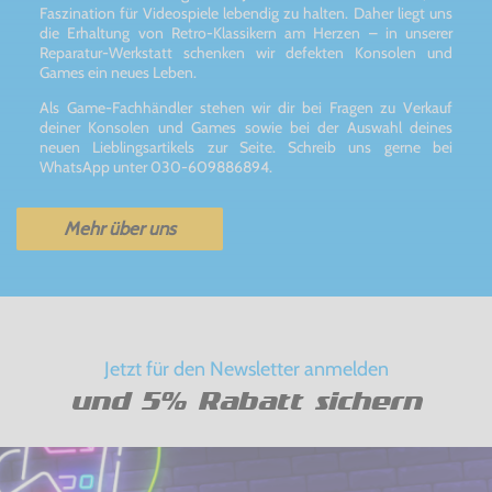
Faszination für Videospiele lebendig zu halten. Daher liegt uns
die Erhaltung von Retro-Klassikern am Herzen – in unserer
Reparatur-Werkstatt schenken wir defekten Konsolen und
Games ein neues Leben.
Als Game-Fachhändler stehen wir dir bei Fragen zu Verkauf
deiner Konsolen und Games sowie bei der Auswahl deines
neuen Lieblingsartikels zur Seite. Schreib uns gerne bei
WhatsApp unter 030-609886894.
Mehr über uns
Jetzt für den Newsletter anmelden
und 5% Rabatt sichern