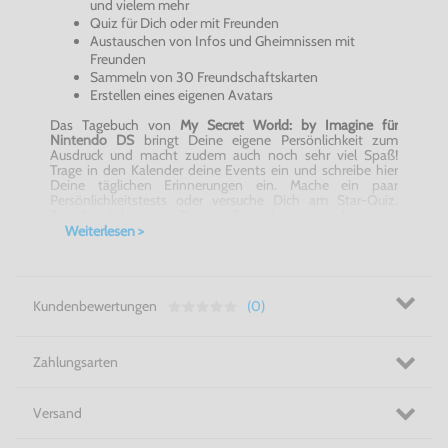
und vielem mehr
Quiz für Dich oder mit Freunden
Austauschen von Infos und Gheimnissen mit
Freunden
Sammeln von 30 Freundschaftskarten
Erstellen eines eigenen Avatars
Das Tagebuch von
My Secret World: by Imagine für
Nintendo DS
bringt Deine eigene Persönlichkeit zum
Ausdruck und macht zudem auch noch sehr viel Spaß!
Trage in den Kalender deine Events ein und schreibe hier
Deine täglichen Erinnerungen ein. Mache ein paar
Persönlichkeitstests oder versuche Dich am Star-Quiz.
Tausche Infos mit Deinen Freunden aus oder sogar
Geheimnisse und spielt zusammen Mini-Spiele. Schütze
Weiterlesen >
Deine Aufzeichnungen mit Geheimcodes und füge auf
jeder Seite verschiedene Hintergründe, Fotos, Aufkleber
und andere Anmerkungen ein. Erstelle ein Stimmungspfofil
und finde heraus, wer Du wirklich bist. Gestalte bei
My
Secret World: by Imagine für Nintendo DS
Deinen Avatar
Kundenbewertungen
(0)
nach Deinen Wünschen und sammel mit Deinen Freunden
30 tolle Freundschaftskarten.
Einfach Du und Deine Freunde - My Secret World: by
Zahlungsarten
Imagine für Nintendo DS
Versand