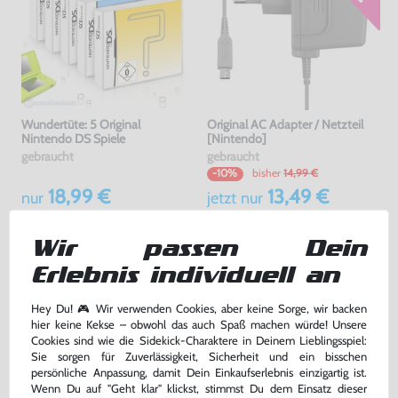
Wundertüte: 5 Original
Original AC Adapter / Netzteil
Nintendo DS Spiele
[Nintendo]
gebraucht
gebraucht
bisher
14,99 €
-10%
18,99 €
13,49 €
nur
jetzt
nur
Warenkorb
Warenkorb
Wir passen Dein
Erlebnis individuell an
Hey Du! 🎮 Wir verwenden Cookies, aber keine Sorge, wir backen
hier keine Kekse – obwohl das auch Spaß machen würde! Unsere
Cookies sind wie die Sidekick-Charaktere in Deinem Lieblingsspiel:
Sie sorgen für Zuverlässigkeit, Sicherheit und ein bisschen
persönliche Anpassung, damit Dein Einkaufserlebnis einzigartig ist.
Wenn Du auf "Geht klar" klickst, stimmst Du dem Einsatz dieser