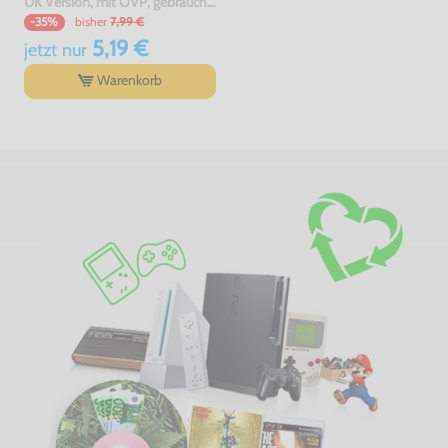
UK Version, mit OVP, gebraucht, USK18
bisher
7,99 €
-35%
5,19 €
jetzt
nur
Warenkorb