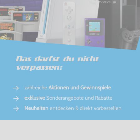
Das darfst du nicht
verpassen:
zahlreiche
Aktionen und Gewinnspiele
exklusive
Sonderangebote und Rabatte
Neuheiten
entdecken & direkt vorbestellen