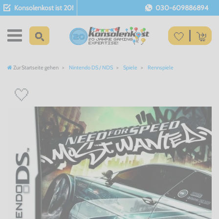
Konsolenkost ist 20!
030-609886894
Zur Startseite gehen
Nintendo DS / NDS
Spiele
Rennspiele