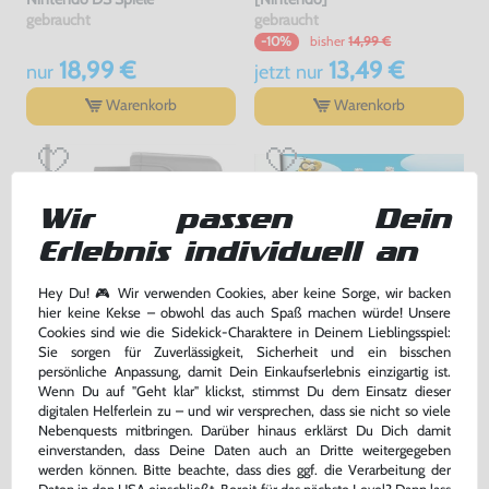
gebraucht
gebraucht
bisher
14,99 €
-10%
18,99 €
13,49 €
nur
jetzt
nur
Warenkorb
Warenkorb
Wir passen Dein
Erlebnis individuell an
Hey Du! 🎮 Wir verwenden Cookies, aber keine Sorge, wir backen
hier keine Kekse – obwohl das auch Spaß machen würde! Unsere
Cookies sind wie die Sidekick-Charaktere in Deinem Lieblingsspiel:
Sie sorgen für Zuverlässigkeit, Sicherheit und ein bisschen
Original AC Adapter / Netzteil
New Super Mario Bros.
persönliche Anpassung, damit Dein Einkaufserlebnis einzigartig ist.
[Nintendo]
Wenn Du auf "Geht klar" klickst, stimmst Du dem Einsatz dieser
sehr guter Zustand, gebraucht
DE Version, Modul, gebraucht
digitalen Helferlein zu – und wir versprechen, dass sie nicht so viele
Nebenquests mitbringen. Darüber hinaus erklärst Du Dich damit
einverstanden, dass Deine Daten auch an Dritte weitergegeben
16,99 €
22,99 €
nur
nur
werden können. Bitte beachte, dass dies ggf. die Verarbeitung der