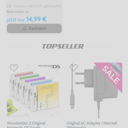
DE Version, mit OVP, gebraucht
Bald wieder da
14,99 €
jetzt
nur
Kaufalarm
TOPSELLER
Wundertüte: 5 Original
Original AC Adapter / Netzteil
Nintendo DS Spiele
[Nintendo]