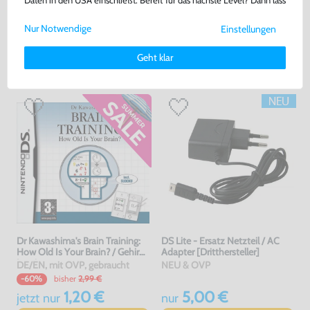
Daten in den USA einschließt. Bereit für das nächste Level? Dann lass
Warenkorb
Warenkorb
uns gemeinsam weiterziehen! 🚀
Nur Notwendige
Einstellungen
Weitere Informationen zu den von uns verwendeten Cookies und
DAS HABEN ANDERE DAZU
Deinen Rechten als Nutzer findest Du in unserer
Daten­schutz­
Geht klar
erklärung
und unserem
Impressum
.
GEKAUFT
Dr Kawashima's Brain Training:
DS Lite - Ersatz Netzteil / AC
How Old Is Your Brain? / Gehirn
Adapter [Dritthersteller]
Jogging
DE/EN, mit OVP, gebraucht
NEU & OVP
bisher
2,99 €
-60%
1,20 €
5,00 €
jetzt
nur
nur