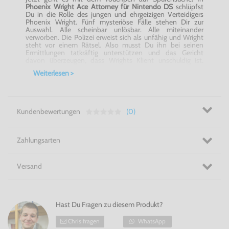
Phoenix Wright Ace Attorney für Nintendo DS
schlüpfst
Du in die Rolle des jungen und ehrgeizigen Verteidigers
Phoenix Wright. Fünf mysteriöse Fälle stehen Dir zur
Auswahl. Alle scheinbar unlösbar. Alle miteinander
verworben. Die Polizei erweist sich als unfähig und Wright
steht vor einem Rätsel. Also musst Du ihn bei seinen
Ermittlungen tatkräftig unterstützen und das Gericht
davon überzeugen, dass Wrights Klient unschuldig ist.
Dafür gilt es in
Phoenix Wright Ace Attorney für Nintendo
Weiterlesen >
DS
Widersprüche in zweifelhaften Aussagen zu finden und
sich als knallharter Anwalt im Kreuzverhör zu beweisen. Per
Touchscreen und Menüführung steuerst Du nach und nach
durch die fünf spannenden Fälle. Im letzten kommen die
Features des Nintendo DS zum vollen Einsatz, denn hier
Kundenbewertungen
(0)
geht es auch in forensischer Hinsicht richtig zur Sache: Mit
dem Stylus musst Du Tatorte untersuchen, zerbrochene
Beweismittel wieder zusammenschieben und per
eingebautem Mikro überschüssiges Puder von
Zahlungsarten
Fingerabdrücken pusten.
Kannst Du alle Fälle lösen? - Phoenix Wright Ace Attorney
Versand
für Nintendo DS
Hast Du Fragen zu diesem Produkt?
Chris fragen
WhatsApp