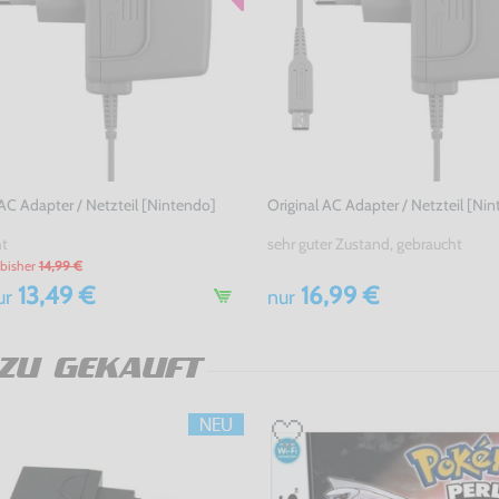
 AC Adapter / Netzteil [Nintendo]
Original AC Adapter / Netzteil [Ni
ht
sehr guter Zustand, gebraucht
bisher
14,99 €
13,49 €
16,99 €
ur
nur
ZU GEKAUFT