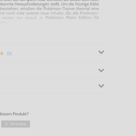
ekannte Herausforderungen stellt. Um die frostige Kälte
berstehen, erhalten die Pokémon-Trainer diesmal eine
nd noch viele weitere neue Inhalte, die alle Pokémon-
, warten nur darauf, in
Pokémon: Platin Edition für
rden.
r Nintendo DS
dreht sich um das legendäre Rebellen-
n neuer Gestalt, als Urform, erscheint. Darüber hinaus
e mythenumwobene Wesen fangen: von Dialga und Palkia
 Tobutz und Vesprit.
i? - Pokémon: Platin Edition für Nintendo DS
(3)
diesem Produkt?
WhatsApp