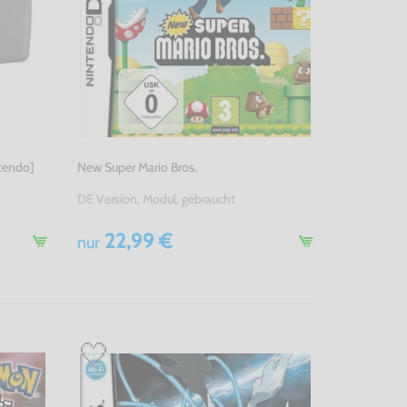
ntendo]
New Super Mario Bros.
DE Version, Modul, gebraucht
22,99 €
nur