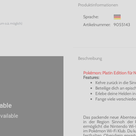
Produktinformationen
Sprache:
num o.ä. möglich)
Artikelnummer:
9055143
Beschreibung
Pokémon: Platin Edition für 
Features:
Kehre zurück in die Si
Beteilige dich an epi
Erlebe deine Helden in
Fange viele verschied
Das packende neue Abenteu
in der Region Sinnoh der 
ermöglicht die Nintendo Wi
im Pokémon Wi-Fi Klub. Du k
festhalten. Obendrein erwart