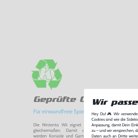
Geprüfte Qualität
Wir passe
Für einwandfreie Spielerlebnisse
Hey Du! 🎮 Wir verwenden
Cookies sind wie die Sideki
Die Nintento Wii eignet sich perfekt für Retro-Ga
Anpassung, damit Dein Einka
gleichermaßen. Damit du ein einwandfreies Spie
zu – und wir versprechen, d
werden Konsole und Game in unserer Reparatur-Werks
Daten auch an Dritte weite