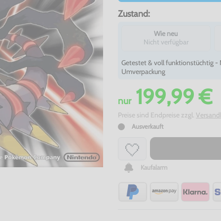
Zustand:
Wie neu
Nicht verfügbar
Getestet & voll funktionstüchtig 
Umverpackung
199,99 €
nur
Preise sind Endpreise zzgl.
Versand
Ausverkauft
Kaufalarm