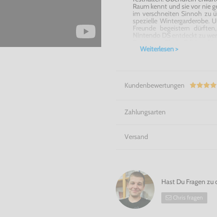
Raum kennt und sie vor nie g
im verschneiten Sinnoh zu ü
spezielle Wintergarderobe. U
Freunde begeistern dürften
Nintendo DS
entdeckt zu we
Pokémon: Platin Edition fü
Weiterlesen >
Pokémon Giratina, das hier i
lassen sich in viele weiter
bis zum mächtigen Trio Selfe,
Hast Du genug Pokébälle dabe
Kundenbewertungen
Zahlungsarten
Versand
Hast Du Fragen zu 
Chris fragen