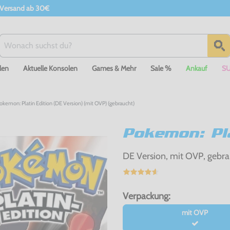
 Versand ab 30€
len
Aktuelle Konsolen
Games & Mehr
Sale %
Ankauf
S
kemon: Platin Edition (DE Version) (mit OVP) (gebraucht)
Pokemon: Pla
DE Version, mit OVP, gebra
Verpackung:
mit OVP