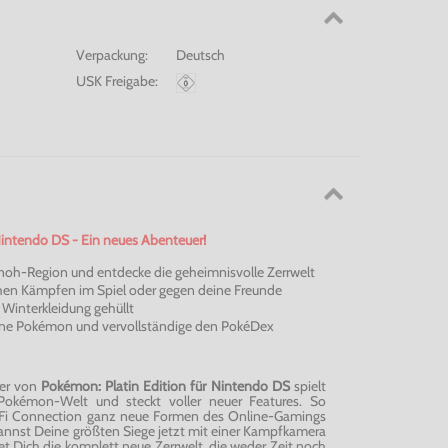
Verpackung:
Deutsch
USK Freigabe:
Nintendo DS - Ein neues Abenteuer!
nnoh-Region und entdecke die geheimnisvolle Zerrwelt
schen Kämpfen im Spiel oder gegen deine Freunde
 Winterkleidung gehüllt
ene Pokémon und vervollständige den PokéDex
er von
Pokémon: Platin Edition für Nintendo DS
spielt
Pokémon-Welt und steckt voller neuer Features. So
-Fi Connection ganz neue Formen des Online-Gamings
annst Deine größten Siege jetzt mit einer Kampfkamera
et Dich die komplett neue Zerrwelt, die weder Zeit noch