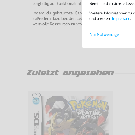
sorgfältig auf Funktionalität getestet, gereinigt und bei Bed
Bereit für das nächste Leve
Indem du gebrauchte Games und Konsolen bei uns kau
Weitere Informationen zu 
außerdem dazu bei, den Lebenszyklus von Konsolen und
und unserem
Impressum
.
wertvolle Ressourcen zu schonen und Abfall zu vermeiden
Nur Notwendige
Zuletzt angesehen