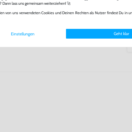
arf repariert.
l? Dann lass uns gemeinsam weiterziehen! 🚀
fst oder verkaufst, trägst du
den von uns verwendeten Cookies und Deinen Rechten als Nutzer findest Du in u
 Games zu verlängern und damit
.
Geht klar
Einstellungen