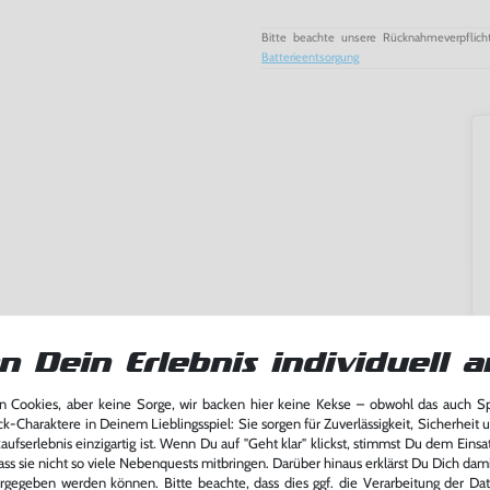
Bitte beachte unsere Rücknahmeverpflich
Batterieentsorgung
n Dein Erlebnis individuell a
 Cookies, aber keine Sorge, wir backen hier keine Kekse – obwohl das auch 
ck-Charaktere in Deinem Lieblingsspiel: Sie sorgen für Zuverlässigkeit, Sicherheit 
ming-Fans und neue Entdecker
ufserlebnis einzigartig ist. Wenn Du auf "Geht klar" klickst, stimmst Du dem Einsatz
lerlebnis genießen kannst,
ass sie nicht so viele Nebenquests mitbringen. Darüber hinaus erklärst Du Dich dam
tatt von unseren Fachkräften
rgegeben werden können. Bitte beachte, dass dies ggf. die Verarbeitung der Da