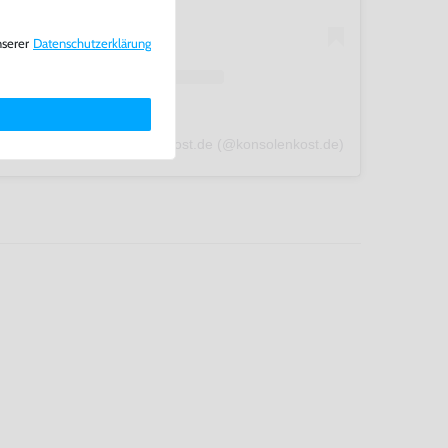
nserer
Daten­schutz­erklärung
A post shared by konsolenkost.de (@konsolenkost.de)