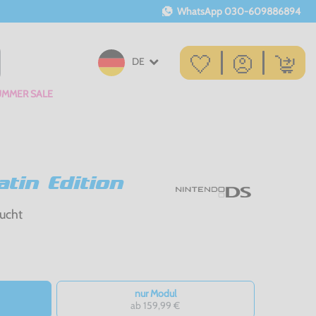
WhatsApp
030-609886894
DE
UMMER SALE
tin Edition
ucht
nur Modul
ab 159,99 €