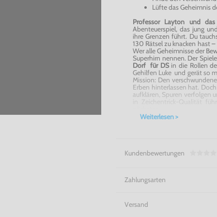
Lüfte das Geheimnis d
Professor
Layton
und das 
Abenteuerspiel, das jung und
ihre Grenzen führt. Du tauchs
130 Rätsel zu knacken hast –
Wer alle Geheimnisse der B
Superhirn nennen. Der Spiele
Dorf für DS
in die Rollen d
Gehilfen Luke und gerät so m
Mission: Den verschwundenen
Erben hinterlassen hat. Doch
aufklären, Spuren verfolgen 
in Zeichentrick-Qualität fü
nächsten.
Ein geheimnisvolles Dorf voll
Weiterlesen >
Professor
Layton
und das geh
Kundenbewertungen
Zahlungsarten
Versand