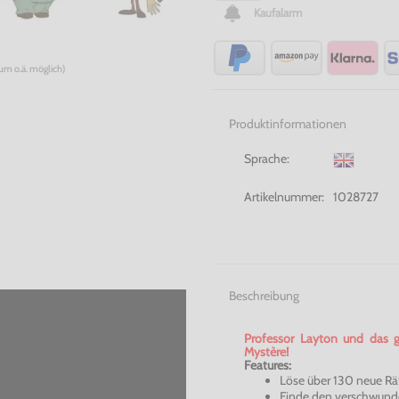
Kaufalarm
num o.ä. möglich)
Produktinformationen
Sprache:
Artikelnummer:
1028727
Beschreibung
Professor
Layton
und das g
Mystère
!
Features:
Löse über 130 neue Rä
Finde den verschwund