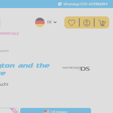
WhatsApp
030-609886894
DE
UMMER SALE
braucht)
yton and the
ge
aucht
SALE
US Version