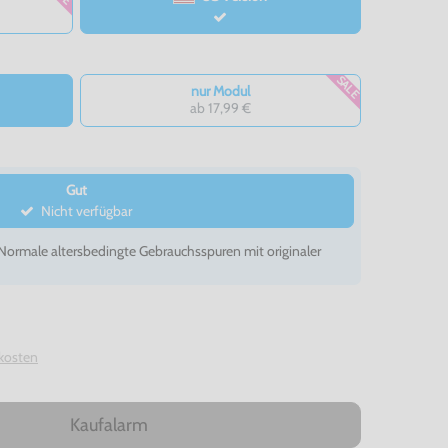
SALE
nur Modul
ab 17,99 €
Gut
Nicht verfügbar
- Normale altersbedingte Gebrauchsspuren mit originaler
kosten
Kaufalarm