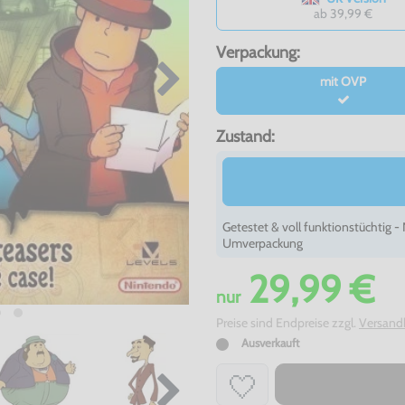
ab 39,99 €
Verpackung:
mit OVP
Zustand:
Getestet & voll funktionstüchtig 
Umverpackung
29,99 €
nur
Preise sind Endpreise zzgl.
Versand
Ausverkauft