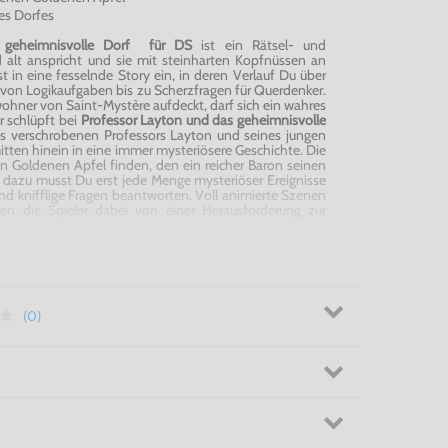
es Dorfes
geheimnisvolle Dorf für DS
ist ein Rätsel- und
 alt anspricht und sie mit steinharten
Kopfnüssen
an
t in eine fesselnde Story ein, in deren Verlauf Du über
 von Logikaufgaben bis zu Scherzfragen für Querdenker.
ewohner von
Saint-Mystère
aufdeckt, darf sich ein wahres
r schlüpft bei
Professor
Layton
und das geheimnisvolle
es verschrobenen Professors
Layton
und seines jungen
itten hinein in eine immer mysteriösere Geschichte. Die
 Goldenen Apfel finden, den ein reicher Baron seinen
 dazu musst Du erst jede Menge mysteriöser Ereignisse
und knifflige Fragen beantworten. Voll animierte Szenen
hren die Spieler dabei von einer Herausforderung zur
er Rätsel, Merkwürdigkeiten und seltsamer Typen in
eimnisvolle Dorf für DS
(0)