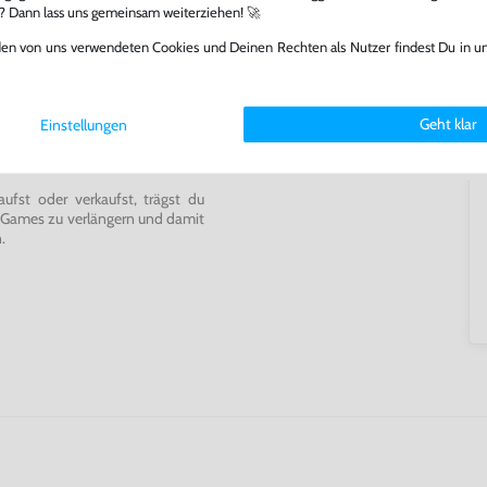
l? Dann lass uns gemeinsam weiterziehen! 🚀
den von uns verwendeten Cookies und Deinen Rechten als Nutzer findest Du in u
ming-Fans und neue Entdecker
Geht klar
lerlebnis genießen kannst,
Einstellungen
tatt von unseren Fachkräften
arf repariert.
fst oder verkaufst, trägst du
 Games zu verlängern und damit
.