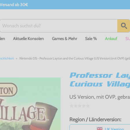
 Versand ab 30€
len
Aktuelle Konsolen
Games & Mehr
Sale %
Ankauf
S
cklichkeit
Nintendo DS - Professor Layton and the Curious Village (US Version) (mit OVP) (ge
Professor La
Curious Villa
US Version, mit OVP, gebr
Region / Länderversion:
UK Version