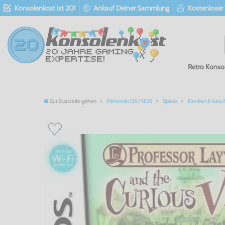
Konsolenkost ist 20!
Ankauf Deiner Sammlung
Kostenloser
Retro Konso
Zur Startseite gehen
Nintendo DS / NDS
Spiele
Denken & Geschi