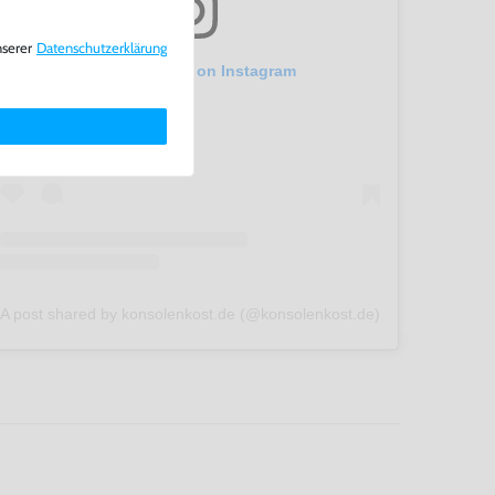
nserer
Daten­schutz­erklärung
View this post on Instagram
A post shared by konsolenkost.de (@konsolenkost.de)