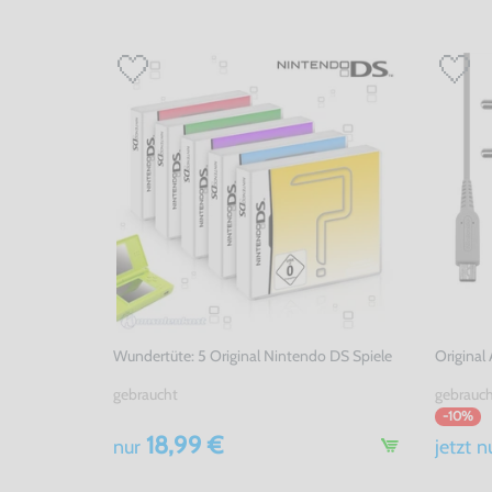
Wundertüte: 5 Original Nintendo DS Spiele
Original
gebraucht
gebrauc
-10%
18,99 €
nur
jetzt
n