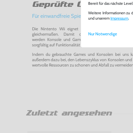
Geprüfte Qualität
Bereit für das nächste Leve
Weitere Informationen zu 
Für einwandfreie Spielerlebnisse
und unserem
Impressum
.
Die Nintento Wii eignet sich perfekt für Retro-Ga
Nur Notwendige
gleichermaßen. Damit du ein einwandfreies Spie
werden Konsole und Game in unserer Reparatur-Werks
sorgfältig auf Funktionalität getestet, gereinigt und bei Bed
Indem du gebrauchte Games und Konsolen bei uns kau
außerdem dazu bei, den Lebenszyklus von Konsolen und
wertvolle Ressourcen zu schonen und Abfall zu vermeiden
Zuletzt angesehen