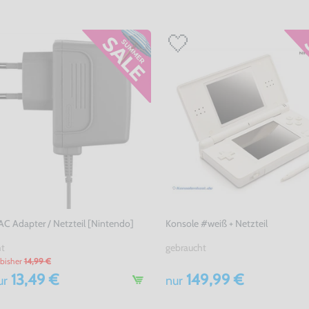
 AC Adapter / Netzteil [Nintendo]
Konsole #weiß + Netzteil
ht
gebraucht
bisher
14,99 €
13,49 €
149,99 €
ur
nur