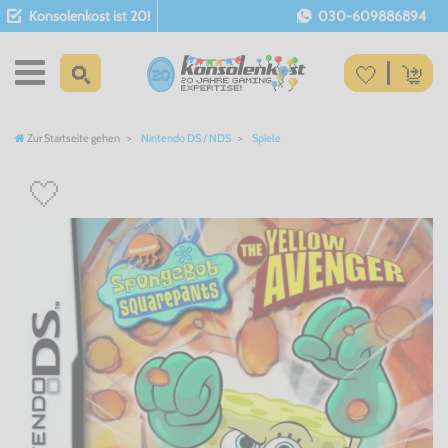
Konsolenkost ist 20!
030-609886894
Zur Startseite gehen
Nintendo DS / NDS
Spiele