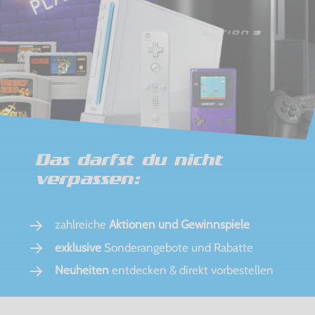
Das darfst du nicht
verpassen:
zahlreiche
Aktionen und Gewinnspiele
exklusive
Sonderangebote und Rabatte
Neuheiten
entdecken & direkt vorbestellen