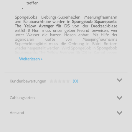
treffen
SpongeBobs Lieblings-Superhelden Meerjungfraumann
und Blaubarschbube wurden in
Spongebob Squarepants:
The Yellow Avenger​​​​​​​ für DS
von der Drecksackblase
entführt! Nun muss unser gelber Freund beweisen, wer
unter Wasser die kurzen Hosen anhat. Mit Hilfe der
legendären Kräfte von Meerjungfraumanns
Superheldengürtel muss die Ordnung in Bikini Bottom
wieder hergestellt werden. Wird SpongeBob in
Spongebob
Squarepants: The Yellow Avenger​​​​​​​ für DS
im Kampf gegen
die Drecksackblase und ihre hinterhältigen Horden
Weiterlesen >
bestehen?
Für die Freundschaft! Spongebob Squarepants: The Yellow
Avenger​​​​​​​ für DS
Kundenbewertungen
(0)
Zahlungsarten
Versand