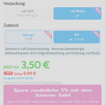
Verpackung:
SALE
nur Modul
mit OVP
Nicht verfügbar
Zustand:
SALE
SALE
Gut
Sehr gut
7,19 €
3,50 €
Getestet & voll funktionstüchtig - Normale altersbedingte
Gebrauchsspuren ohne Originalverpackung und Anleitung, nur Modul
3,50 €
jetzt
nur
9,99 €
-65%
bisher
Du sparst: 6,49 € (65 %)
Preise sind Endpreise zzgl.
Versandkosten
Spare zusätzliche 5% mit dem
Summer Sale!
Spare auf bereits reduzierte Artikel im Summer Sale noch einmal