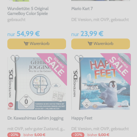
Wundertüte: 5 Original
Mario Kart 7
GameBoy Color Spiele
gebraucht
DE Version, mit OVP, gebraucht
54,99 €
23,99 €
nur
nur
Warenkorb
Warenkorb
Dr. Kawashimas Gehirn Jogging
Happy Feet
mit OVP, sehr guter Zustand, gebraucht
DE Version, mit OVP, gebraucht
bisher
5,00 €
bisher
5,00 €
-20%
-20%