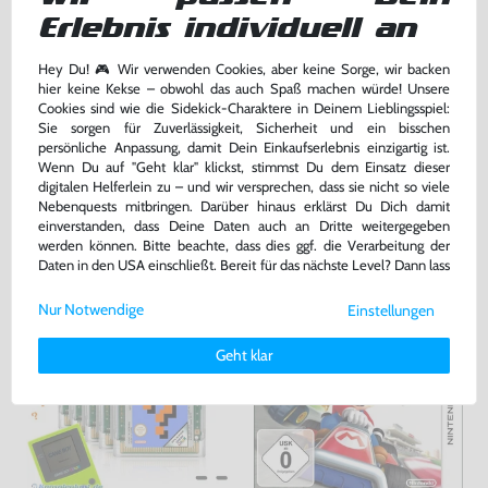
Konsole #weiß + Netzteil
Konsole #schwarz + Netzteil
Erlebnis individuell an
gebraucht
gebraucht
Hey Du! 🎮 Wir verwenden Cookies, aber keine Sorge, wir backen
hier keine Kekse – obwohl das auch Spaß machen würde! Unsere
149,99 €
149,99 €
Cookies sind wie die Sidekick-Charaktere in Deinem Lieblingsspiel:
nur
nur
Sie sorgen für Zuverlässigkeit, Sicherheit und ein bisschen
Warenkorb
Warenkorb
persönliche Anpassung, damit Dein Einkaufserlebnis einzigartig ist.
Wenn Du auf "Geht klar" klickst, stimmst Du dem Einsatz dieser
digitalen Helferlein zu – und wir versprechen, dass sie nicht so viele
Nebenquests mitbringen. Darüber hinaus erklärst Du Dich damit
DAS HABEN ANDERE DAZU
einverstanden, dass Deine Daten auch an Dritte weitergegeben
GEKAUFT
werden können. Bitte beachte, dass dies ggf. die Verarbeitung der
Daten in den USA einschließt. Bereit für das nächste Level? Dann lass
uns gemeinsam weiterziehen! 🚀
Nur Notwendige
Einstellungen
Weitere Informationen zu den von uns verwendeten Cookies und
Deinen Rechten als Nutzer findest Du in unserer
Daten­schutz­
Geht klar
erklärung
und unserem
Impressum
.