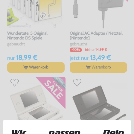
Wundertüte: 5 Original
Original AC Adapter / Netzteil
Nintendo DS Spiele
[Nintendo]
gebraucht
gebraucht
bisher
14,99 €
-10%
18,99 €
13,49 €
nur
jetzt
nur
Warenkorb
Warenkorb
Wir passen Dein