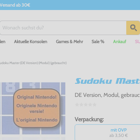
 Versand ab 30€
len
Aktuelle Konsolen
Games & Mehr
Sale %
Ankauf
S
udoku Master (DE Version) (Modul) (gebraucht)
Sudoku Mast
DE Version, Modul, gebrauc
Verpackung:
mit OVP
ab 3,50 €