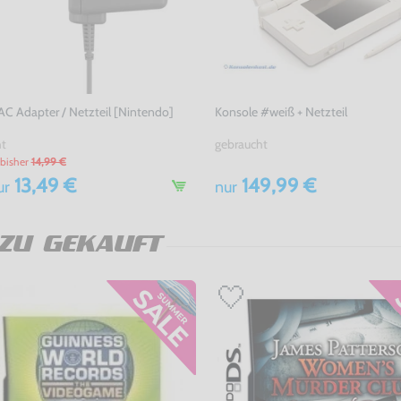
 AC Adapter / Netzteil [Nintendo]
Konsole #weiß + Netzteil
ht
gebraucht
bisher
14,99 €
13,49 €
149,99 €
ur
nur
ZU GEKAUFT