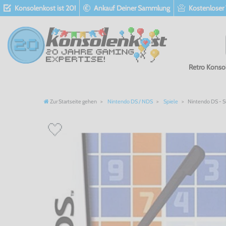
Konsolenkost ist 20!
Ankauf Deiner Sammlung
Kostenloser
Retro Konso
Zur Startseite gehen
Nintendo DS / NDS
Spiele
Nintendo DS - S