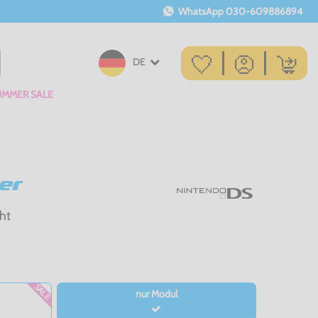
WhatsApp
030-609886894
DE
UMMER SALE
er
ht
SALE
nur Modul