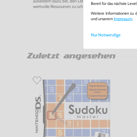
außerdem dazu bei, den Lebenszyklus von Konsolen und
Bereit für das nächste Leve
wertvolle Ressourcen zu schonen und Abfall zu vermeiden
Weitere Informationen zu 
und unserem
Impressum
.
Nur Notwendige
Zuletzt angesehen