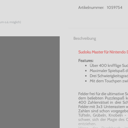
Artikelnummer:
1059754
num o.ä. möglich)
Beschreibung
Sudoku Master für Nintendo D
Features:
Über 400 knifflige Su
Maximaler Spielspaß d
Drei Schwierigkeitsgrad
Mit dem
Touchpen
zwi
Felder frei für die ultimati
dem beliebten Puzzlespaß k
400 Zahlenrätsel in drei Sch
Felder mit 3x3 Unterrastern
Zahlen sind schon vorgegeb
Tüfteln, Grübeln, Knobeln -
schwer, sich der Magie des 
entziehen.
Wenn der Durchbruch im