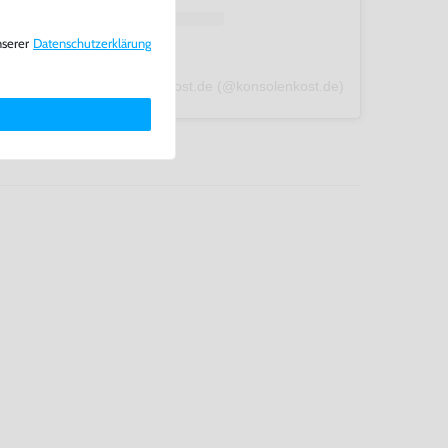
nserer
Daten­schutz­erklärung
A post shared by konsolenkost.de (@konsolenkost.de)