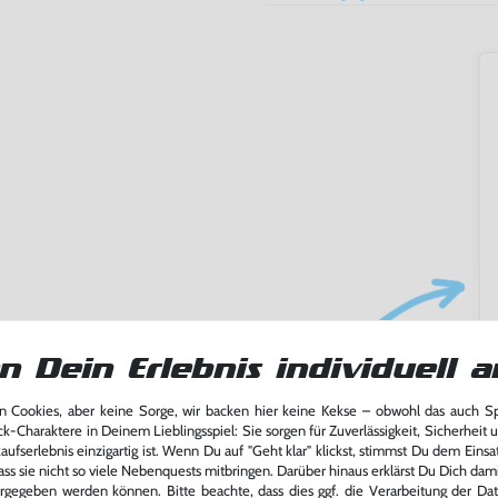
n Dein Erlebnis individuell a
ming-Fans und neue Entdecker
lerlebnis genießen kannst,
 Cookies, aber keine Sorge, wir backen hier keine Kekse – obwohl das auch 
tatt von unseren Fachkräften
ck-Charaktere in Deinem Lieblingsspiel: Sie sorgen für Zuverlässigkeit, Sicherheit 
arf repariert.
ufserlebnis einzigartig ist. Wenn Du auf "Geht klar" klickst, stimmst Du dem Einsatz
ass sie nicht so viele Nebenquests mitbringen. Darüber hinaus erklärst Du Dich dam
fst oder verkaufst, trägst du
rgegeben werden können. Bitte beachte, dass dies ggf. die Verarbeitung der Da