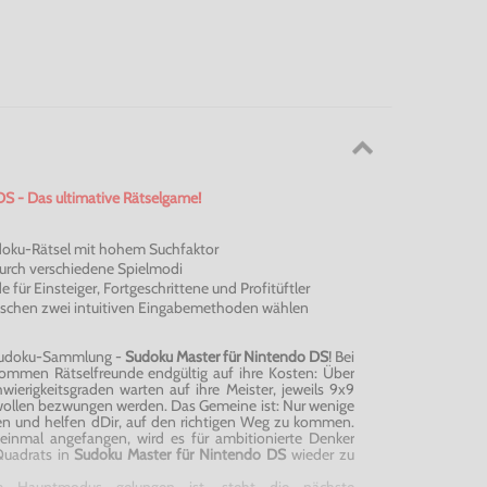
S - Das ultimative Rätselgame!
doku-Rätsel mit hohem Suchfaktor
urch verschiedene Spielmodi
e für Einsteiger, Fortgeschrittene und Profitüftler
schen zwei intuitiven Eingabemethoden wählen
ve Sudoku-Sammlung -
Sudoku Master für Nintendo DS
! Bei
ommen Rätselfreunde endgültig auf ihre Kosten: Über
wierigkeitsgraden warten auf ihre Meister, jeweils 9x9
 wollen bezwungen werden. Das Gemeine ist: Nur wenige
en und helfen
dDir
, auf den richtigen Weg zu kommen.
 einmal angefangen, wird es für ambitionierte Denker
Quadrats in
Sudoku Master für Nintendo DS
wieder zu
 Hauptmodus gelungen ist, steht die nächste