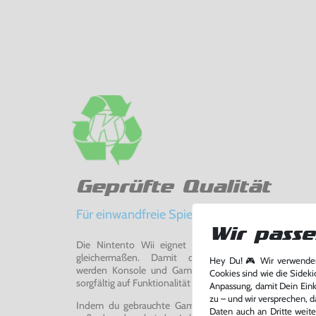
Geprüfte Qualität
Für einwandfreie Spielerlebnisse
Wir passe
Die Nintento Wii eignet sich perfekt für Retro-Ga
gleichermaßen. Damit du ein einwandfreies Spie
Hey Du! 🎮 Wir verwenden
werden Konsole und Game in unserer Reparatur-Werks
Cookies sind wie die Sideki
sorgfältig auf Funktionalität getestet, gereinigt und bei Bed
Anpassung, damit Dein Einka
zu – und wir versprechen, d
Indem du gebrauchte Games und Konsolen bei uns kau
Daten auch an Dritte weite