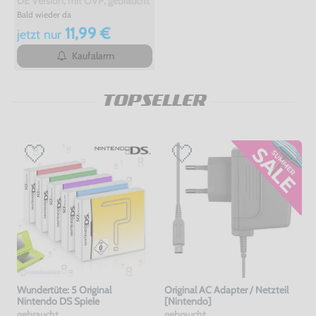
DE Version, mit OVP, gebraucht
Bald wieder da
11,99 €
jetzt
nur
Kaufalarm
TOPSELLER
Wundertüte: 5 Original
Original AC Adapter / Netzteil
Nintendo DS Spiele
[Nintendo]
gebraucht
gebraucht