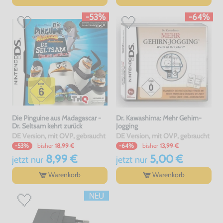
-53%
-64%
Die Pinguine aus Madagascar -
Dr. Kawashima: Mehr Gehirn-
Dr. Seltsam kehrt zurück
Jogging
DE Version, mit OVP, gebraucht
DE Version, mit OVP, gebraucht
bisher
18,99 €
bisher
13,99 €
-53%
-64%
8,99 €
5,00 €
jetzt
nur
jetzt
nur
Warenkorb
Warenkorb