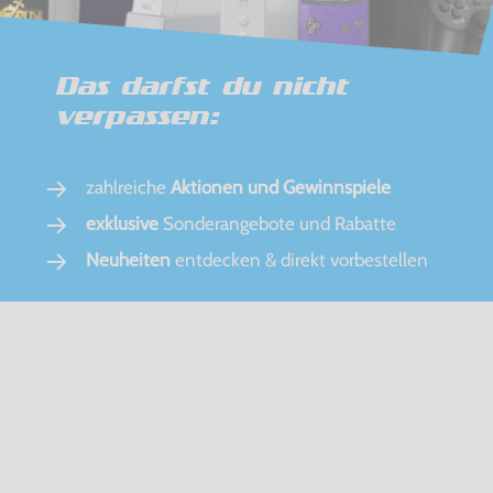
Das darfst du nicht
verpassen:
zahlreiche
Aktionen und Gewinnspiele
exklusive
Sonderangebote und Rabatte
Neuheiten
entdecken & direkt vorbestellen