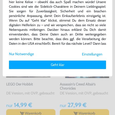
hier keine Kekse – obwohl das auch Spaß machen würde! Unsere
Cookies sind wie die Sidekick-Charaktere in Deinem Lieblingsspiel:
Sie sorgen für Zuverlässigkeit, Sicherheit und ein bisschen
DAS HABEN ANDERE DAZU
persönliche Anpassung, damit Dein Einkaufserlebnis einzigartig ist.
GEKAUFT
Wenn Du auf "Geht klar" klickst, stimmst Du dem Einsatz dieser
digitalen Helferlein zu – und wir versprechen, dass sie nicht so viele
Nebenquests mitbringen. Darüber hinaus erklärst Du Dich damit
einverstanden, dass Deine Daten auch an Dritte weitergegeben
werden können. Bitte beachte, dass dies ggf. die Verarbeitung der
Daten in den USA einschließt. Bereit für das nächste Level? Dann lass
uns gemeinsam weiterziehen! 🚀
Nur Notwendige
Einstellungen
Weitere Informationen zu den von uns verwendeten Cookies und
Deinen Rechten als Nutzer findest Du in unserer
Daten­schutz­
Geht klar
erklärung
und unserem
Impressum
.
LEGO Der Hobbit
Assassin's Creed Altair's
Chronicles
DE Version, mit OVP, gebraucht
DE Version, mit OVP, gebraucht
14,99 €
27,99 €
nur
nur
Warenkorb
Warenkorb