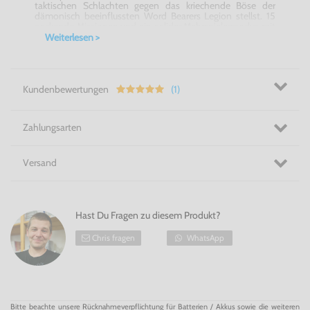
taktischen Schlachten gegen das kriechende Böse der
dämonisch beeinflussten Word Bearers Legion stellst. 15
packende Missionen und ein solider Mehrspielermodus mit
9 weiteren Missionen! Bilde in
Warhammer 40.000 Squad
Weiterlesen >
Command für Nintendo DS
Teams oder
kämpfe zusammen mit anderen Spielern aus der ganzen
Welt als legendäre Space Marines oder als chaotische
Verräterlegionen.
Das Abenteuer beginnt mit Warhammer 40.000 Squad
Kundenbewertungen
(1)
Command für Nintendo DS!
Zahlungsarten
Versand
Hast Du Fragen zu diesem Produkt?
Chris fragen
WhatsApp
Bitte beachte unsere Rücknahmeverpflichtung für Batterien / Akkus sowie die weiteren