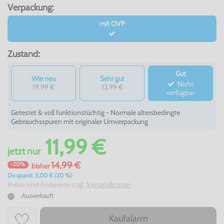
Verpackung:
mit OVP
Zustand:
Gut
Wie neu
Sehr gut
Nicht
19,99 €
12,99 €
verfügbar
Getestet & voll funktionstüchtig - Normale altersbedingte
Gebrauchsspuren mit originaler Umverpackung
11,99 €
jetzt
nur
14,99 €
-20%
bisher
Du sparst: 3,00 € (20 %)
Preise sind Endpreise zzgl.
Versandkosten
Ausverkauft
Kaufalarm