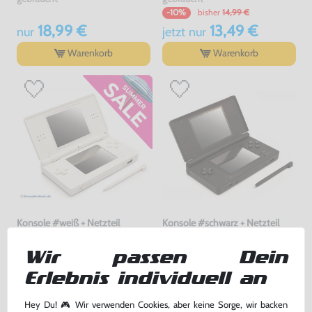
bisher
14,99 €
-10%
18,99 €
13,49 €
nur
jetzt
nur
Warenkorb
Warenkorb
Konsole #weiß + Netzteil
Konsole #schwarz + Netzteil
gebraucht
gebraucht
Wir passen Dein
Erlebnis individuell an
149,99 €
149,99 €
nur
nur
Warenkorb
Warenkorb
Hey Du! 🎮 Wir verwenden Cookies, aber keine Sorge, wir backen