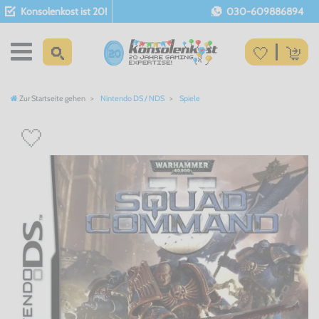
Konsolenkost ist 20!
030-609886894
Zur Startseite gehen
Nintendo DS / NDS
Spiele