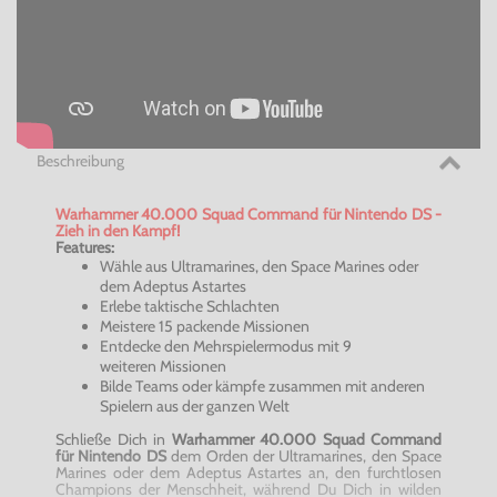
Beschreibung
Warhammer 40.000 Squad Command für Nintendo DS -
Zieh in den Kampf!
Features:
Wähle aus Ultramarines, den Space Marines oder
dem Adeptus Astartes
Erlebe taktische Schlachten
Meistere 15 packende Missionen
Entdecke den Mehrspielermodus mit 9
weiteren Missionen
Bilde Teams oder kämpfe zusammen mit anderen
Spielern aus der ganzen Welt
Schließe Dich in
Warhammer 40.000 Squad Command
für Nintendo DS
dem Orden der Ultramarines, den Space
Marines oder dem Adeptus Astartes an, den furchtlosen
Champions der Menschheit, während Du Dich in wilden