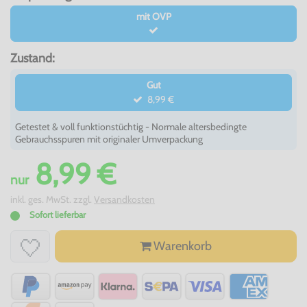
mit OVP
Zustand:
Gut
8,99 €
Getestet & voll funktionstüchtig - Normale altersbedingte
Gebrauchsspuren mit originaler Umverpackung
8,99 €
nur
inkl. ges. MwSt. zzgl.
Versandkosten
Sofort lieferbar
Warenkorb