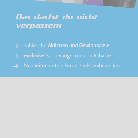
Das darfst du nicht
verpassen:
zahlreiche
Aktionen und Gewinnspiele
exklusive
Sonderangebote und Rabatte
Neuheiten
entdecken & direkt vorbestellen