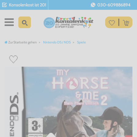
Konsolenkost ist 20!
030-609886894
Zur Startseite gehen
Nintendo DS / NDS
Spiele