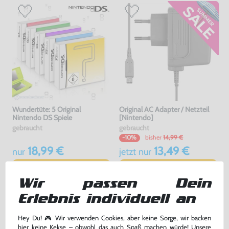
Wundertüte: 5 Original
Original AC Adapter / Netzteil
Nintendo DS Spiele
[Nintendo]
gebraucht
gebraucht
bisher
14,99 €
-10%
18,99 €
13,49 €
nur
jetzt
nur
Warenkorb
Warenkorb
Wir passen Dein
Erlebnis individuell an
Hey Du! 🎮 Wir verwenden Cookies, aber keine Sorge, wir backen
hier keine Kekse – obwohl das auch Spaß machen würde! Unsere