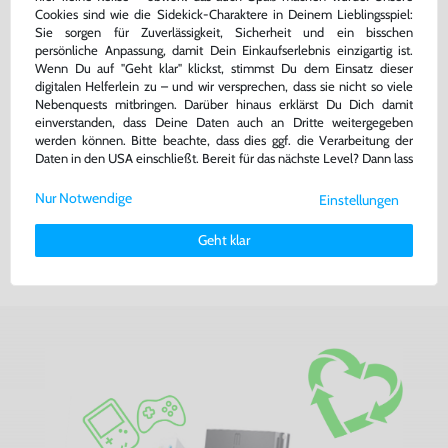
Cookies sind wie die Sidekick-Charaktere in Deinem Lieblingsspiel:
Sie sorgen für Zuverlässigkeit, Sicherheit und ein bisschen
persönliche Anpassung, damit Dein Einkaufserlebnis einzigartig ist.
Wenn Du auf "Geht klar" klickst, stimmst Du dem Einsatz dieser
digitalen Helferlein zu – und wir versprechen, dass sie nicht so viele
Nebenquests mitbringen. Darüber hinaus erklärst Du Dich damit
einverstanden, dass Deine Daten auch an Dritte weitergegeben
Konsole #weiß + Netzteil
Konsole #schwarz + Netzteil
werden können. Bitte beachte, dass dies ggf. die Verarbeitung der
gebraucht
gebraucht
Daten in den USA einschließt. Bereit für das nächste Level? Dann lass
uns gemeinsam weiterziehen! 🚀
Nur Notwendige
Einstellungen
149,99 €
149,99 €
nur
nur
Weitere Informationen zu den von uns verwendeten Cookies und
Deinen Rechten als Nutzer findest Du in unserer
Daten­schutz­
Warenkorb
Warenkorb
Geht klar
erklärung
und unserem
Impressum
.