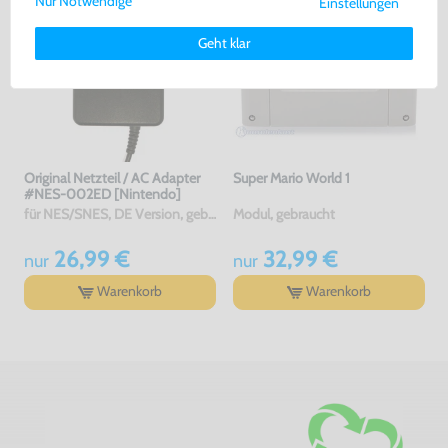
Nur Notwendige
Einstellungen
Weitere Informationen zu den von uns verwendeten Cookies und
Deinen Rechten als Nutzer findest Du in unserer
Daten­schutz­
Geht klar
erklärung
und unserem
Impressum
.
Original Netzteil / AC Adapter
Super Mario World 1
#NES-002ED [Nintendo]
für NES/SNES, DE Version, gebraucht
Modul, gebraucht
26,99 €
32,99 €
nur
nur
Warenkorb
Warenkorb