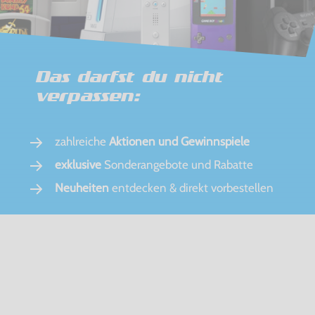
Das darfst du nicht
verpassen:
zahlreiche
Aktionen und Gewinnspiele
exklusive
Sonderangebote und Rabatte
Neuheiten
entdecken & direkt vorbestellen