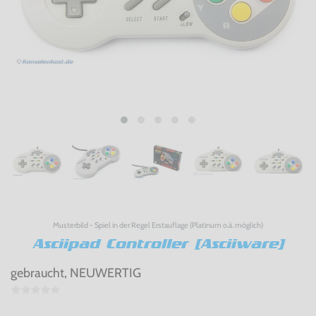
Musterbild - Spiel in der Regel Erstauflage (Platinum o.ä. möglich)
Asciipad Controller [Asciiware]
gebraucht, NEUWERTIG