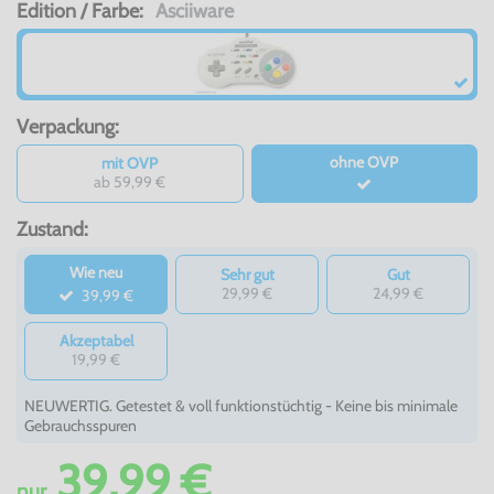
Edition / Farbe:
Asciiware
Verpackung:
ohne OVP
mit OVP
ab 59,99 €
Zustand:
Wie neu
Sehr gut
Gut
29,99 €
24,99 €
39,99 €
Akzeptabel
19,99 €
NEUWERTIG. Getestet & voll funktionstüchtig - Keine bis minimale
Gebrauchsspuren
39,99 €
nur