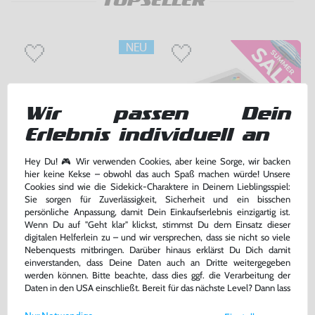
TOPSELLER
Wir passen Dein
Erlebnis individuell an
Hey Du! 🎮 Wir verwenden Cookies, aber keine Sorge, wir backen
hier keine Kekse – obwohl das auch Spaß machen würde! Unsere
Cookies sind wie die Sidekick-Charaktere in Deinem Lieblingsspiel:
RGB Scart Kabel [Dritthersteller]
Konsole
Sie sorgen für Zuverlässigkeit, Sicherheit und ein bisschen
persönliche Anpassung, damit Dein Einkaufserlebnis einzigartig ist.
für SNES/N64/GameCube, ohne OVP, NEU
JAP Import, ohne Zubehör, gebraucht
Wenn Du auf "Geht klar" klickst, stimmst Du dem Einsatz dieser
bisher
59,99 €
-10%
digitalen Helferlein zu – und wir versprechen, dass sie nicht so viele
9,99 €
53,99 €
nur
jetzt
nur
Nebenquests mitbringen. Darüber hinaus erklärst Du Dich damit
einverstanden, dass Deine Daten auch an Dritte weitergegeben
Warenkorb
Warenkorb
werden können. Bitte beachte, dass dies ggf. die Verarbeitung der
Daten in den USA einschließt. Bereit für das nächste Level? Dann lass
uns gemeinsam weiterziehen! 🚀