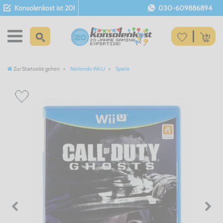
Konsolenkost ist 20!
030-609886894
Zur Startseite gehen
Nintendo Wii U
Spiele