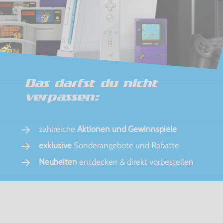
Das darfst du nicht
verpassen:
zahlreiche
Aktionen und Gewinnspiele
exklusive
Sonderangebote und Rabatte
Neuheiten
entdecken & direkt vorbestellen