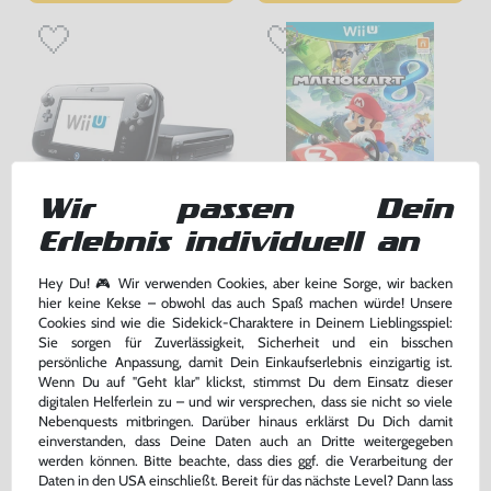
Wir passen Dein
Erlebnis individuell an
Konsole 32 GB #schwarz +
Mario Kart 8
Tablet + Zubehör
Hey Du! 🎮 Wir verwenden Cookies, aber keine Sorge, wir backen
gebraucht
DE Version, mit OVP, gebraucht
hier keine Kekse – obwohl das auch Spaß machen würde! Unsere
Cookies sind wie die Sidekick-Charaktere in Deinem Lieblingsspiel:
259,99 €
24,99 €
nur
nur
Sie sorgen für Zuverlässigkeit, Sicherheit und ein bisschen
persönliche Anpassung, damit Dein Einkaufserlebnis einzigartig ist.
Warenkorb
Warenkorb
Wenn Du auf "Geht klar" klickst, stimmst Du dem Einsatz dieser
digitalen Helferlein zu – und wir versprechen, dass sie nicht so viele
Nebenquests mitbringen. Darüber hinaus erklärst Du Dich damit
einverstanden, dass Deine Daten auch an Dritte weitergegeben
DAS HABEN ANDERE DAZU
werden können. Bitte beachte, dass dies ggf. die Verarbeitung der
GEKAUFT
Daten in den USA einschließt. Bereit für das nächste Level? Dann lass