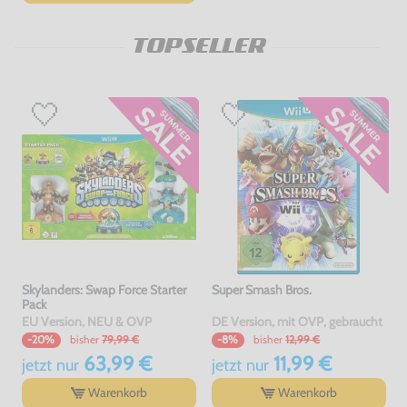
TOPSELLER
Skylanders: Swap Force Starter
Super Smash Bros.
Pack
EU Version, NEU & OVP
DE Version, mit OVP, gebraucht
bisher
79,99 €
bisher
12,99 €
-20%
-8%
63,99 €
11,99 €
jetzt
nur
jetzt
nur
Warenkorb
Warenkorb