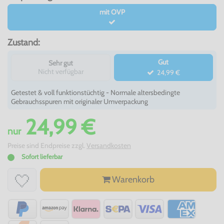
mit OVP
Zustand:
Gut
Sehr gut
Nicht verfügbar
24,99 €
Getestet & voll funktionstüchtig - Normale altersbedingte
Gebrauchsspuren mit originaler Umverpackung
24,99 €
nur
Preise sind Endpreise zzgl.
Versandkosten
Sofort lieferbar
Warenkorb