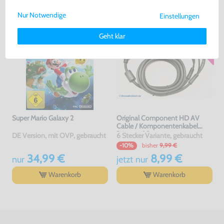
uns gemeinsam weiterziehen! 🚀
Nur Notwendige
Einstellungen
Weitere Informationen zu den von uns verwendeten Cookies und
Deinen Rechten als Nutzer findest Du in unserer
Daten­schutz­
Geht klar
erklärung
und unserem
Impressum
.
Super Mario Galaxy 2
Original Component HD AV
Cable / Komponentenkabel
[Microsoft]
DE Version, mit OVP, gebraucht
6 Stecker Variante, gebraucht
bisher
9,99 €
-10%
34,99 €
8,99 €
nur
jetzt
nur
Warenkorb
Warenkorb