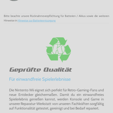
Sprintdrehungen im Dribbling! -
Setze schnelle,
explosive Drehungen und Richtungswechsel ein, um
Verteidiger in 1-gegen-1-Situationen im Sprint mit
dem Ball auszuspielen. Die Spieler können sich in
Bitte beachte unsere Rücknahmeverpflichtung für Batterien / Akkus sowie die weiteren
jede Richtung bewegen, ohne ihren natürlichen
Hinweise in
Hinweise zur Batterieentsorgung
Schwung zu verlieren, und dabei im Ballbesitz
bleiben.
Variable Tempo-Dribblings! -
Beim Tempo-
Dribbling bestimmt die First Touch Control, wie
präzise ein Spieler dribbelt. Talentierte Spieler
überzeugen mit Ballkontrolle und Präzision, weniger
talentierte Spieler dribbeln unsicherer und
unpräziser, so dass die Verteidiger den Ball erobern
können - der Spielaufbau im Mittelfeld wird so noch
wichtiger.
Geprüfte Qualität
Nachsetzen im Zweikampf! -
Das
Für einwandfreie Spielerlebnisse
Zweikampfverhalten wurde verbessert, so dass
Verteidiger nun mehrere Möglichkeiten haben, den
Die Nintento Wii eignet sich perfekt für Retro-Gaming-Fans und
Ball zu erobern. In sämtlichen Spielsituationen kann
neue Entdecker gleichermaßen. Damit du ein einwandfreies
durch Nachsetzen der Zweikampf für den
Spielerlebnis genießen kannst, werden Konsole und Game in
Verteidiger entschieden werden.
unserer Reparatur-Werkstatt von unseren Fachkräften sorgfältig
auf Funktionalität getestet, gereinigt und bei Bedarf repariert.
Gelupfte Effet-Steilpässe! -
Die Spieler können den