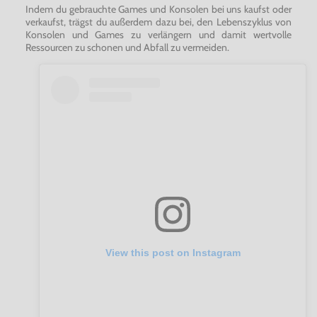
Ball mit Effet um den Gegner herumspielen und ihre
Indem du gebrauchte Games und Konsolen bei uns kaufst oder
Mitspieler so mit präzisen Pässen versorgen oder
verkaufst, trägst du außerdem dazu bei, den Lebenszyklus von
den Ball in den freien Raum spielen.
Konsolen und Games zu verlängern und damit wertvolle
Ressourcen zu schonen und Abfall zu vermeiden.
Skill-Games! -
Ein Wettkampf-Trainingsmodus, in
dem die Spieler die grundlegenden Fähigkeiten
erlernen und meistern, die man in FIFA 14 braucht.
Erreiche in neuen Minispielen Rekorde und fordere
deine Freunde heraus, um zu einem besseren Spieler
zu werden.
Karrieremodus! -
Suche mit dem neuen Globalen
Scouting-Netzwerk ganzjährig nach neuen Spielern
und erlebe die Welt der professionellen Talentsuche.
Entwickle und optimiere dein eigenes Späher-
Netzwerk. Beurteile Spieler und finde so die Spieler,
die dein Team verstärken. Eine neue Zentrale
ermöglicht eine leichtere Navigation, weniger
Unterbrechungen und Live-Scouting-Berichte.
View this post on Instagram
Vollständige Authentizität! -
Die komplette
Authentizität mit offiziell lizenzierten Vereinen,
Ligen und über 15.000 Spielern. Nur in FIFA 14
kannst du mit allen Clubs der Bundesliga und 2.
Bundesliga antreten.