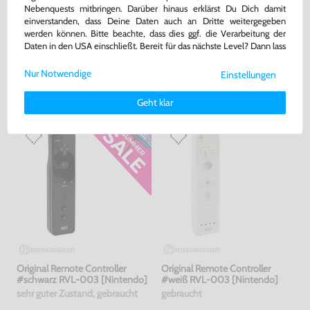
Nebenquests mitbringen. Darüber hinaus erklärst Du Dich damit
Original Nunchuk Controller
Original Remote Controller
einverstanden, dass Deine Daten auch an Dritte weitergegeben
#weiß RVL-004 [Nintendo]
#weiß RVL-003 [Nintendo]
werden können. Bitte beachte, dass dies ggf. die Verarbeitung der
sehr guter Zustand, gebraucht
sehr guter Zustand, gebraucht
Daten in den USA einschließt. Bereit für das nächste Level? Dann lass
uns gemeinsam weiterziehen! 🚀
bisher
10,99 €
bisher
24,99 €
-20%
-10%
Nur Notwendige
8,79 €
22,49 €
Einstellungen
jetzt
nur
jetzt
nur
Weitere Informationen zu den von uns verwendeten Cookies und
Deinen Rechten als Nutzer findest Du in unserer
Daten­schutz­
Warenkorb
Warenkorb
Geht klar
erklärung
und unserem
Impressum
.
Original Remote Controller
Original Remote Controller
#schwarz RVL-003 [Nintendo]
#weiß RVL-003 [Nintendo]
sehr guter Zustand, gebraucht
gebraucht