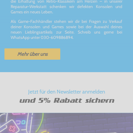
die Erhaltung von Retro-Klassikern am Herzen – in unserer
Reparatur-Werkstatt schenken wir defekten Konsolen und
Games ein neues Leben.
Als Game-Fachhändler stehen wir dir bei Fragen zu Verkauf
deiner Konsolen und Games sowie bei der Auswahl deines
neuen Lieblingsartikels zur Seite. Schreib uns gerne bei
WhatsApp unter 030-609886894.
Mehr über uns
Jetzt für den Newsletter anmelden
und 5% Rabatt sichern