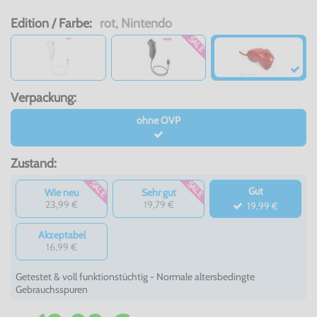
Edition / Farbe:
rot, Nintendo
SALE
Verpackung:
ohne OVP
Zustand:
SALE
SALE
Gut
Wie neu
Sehr gut
23,99 €
19,79 €
19,99 €
Akzeptabel
16,99 €
Getestet & voll funktionstüchtig - Normale altersbedingte
Gebrauchsspuren