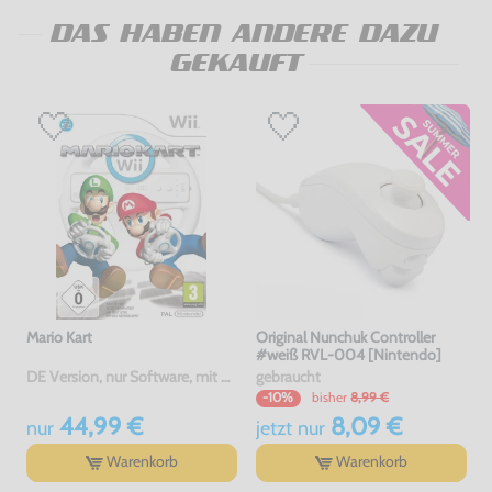
DAS HABEN ANDERE DAZU
GEKAUFT
Mario Kart
Original Nunchuk Controller
#weiß RVL-004 [Nintendo]
DE Version, nur Software, mit OVP, gebraucht
gebraucht
bisher
8,99 €
-10%
44,99 €
8,09 €
nur
jetzt
nur
Warenkorb
Warenkorb