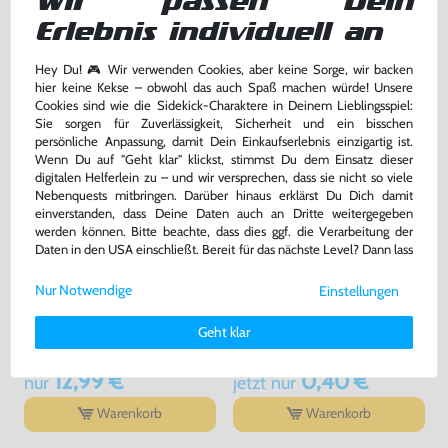
Wir passen Dein
8,79 €
22,99 €
jetzt
nur
nur
Erlebnis individuell an
Warenkorb
Warenkorb
Hey Du! 🎮 Wir verwenden Cookies, aber keine Sorge, wir backen
hier keine Kekse – obwohl das auch Spaß machen würde! Unsere
Cookies sind wie die Sidekick-Charaktere in Deinem Lieblingsspiel:
Sie sorgen für Zuverlässigkeit, Sicherheit und ein bisschen
persönliche Anpassung, damit Dein Einkaufserlebnis einzigartig ist.
Wenn Du auf "Geht klar" klickst, stimmst Du dem Einsatz dieser
digitalen Helferlein zu – und wir versprechen, dass sie nicht so viele
Nebenquests mitbringen. Darüber hinaus erklärst Du Dich damit
einverstanden, dass Deine Daten auch an Dritte weitergegeben
werden können. Bitte beachte, dass dies ggf. die Verarbeitung der
Daten in den USA einschließt. Bereit für das nächste Level? Dann lass
uns gemeinsam weiterziehen! 🚀
Nur Notwendige
Einstellungen
Original Nunchuk Controller
Original Schutzhülle / Skin /
Weitere Informationen zu den von uns verwendeten Cookies und
#schwarz [Nintendo]
Sleeve / Cover für Remote
Deinen Rechten als Nutzer findest Du in unserer
Daten­schutz­
#transp.
Geht klar
sehr guter Zustand, gebraucht
gebraucht
erklärung
und unserem
Impressum
.
bisher
0,99 €
-60%
12,99 €
0,40 €
nur
jetzt
nur
Warenkorb
Warenkorb