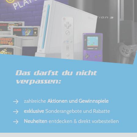
Das darfst du nicht
verpassen:
zahlreiche
Aktionen und Gewinnspiele
exklusive
Sonderangebote und Rabatte
Neuheiten
entdecken & direkt vorbestellen