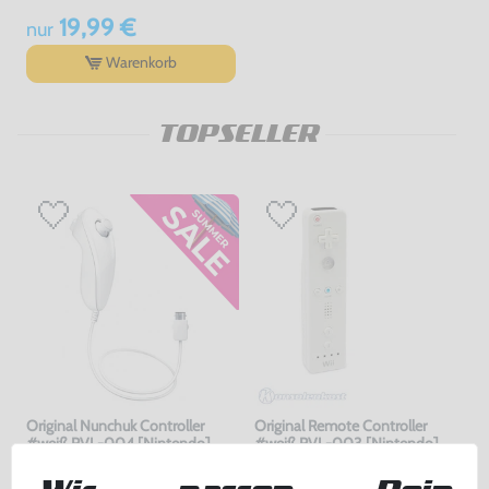
19,99 €
nur
Warenkorb
TOPSELLER
Original Nunchuk Controller
Original Remote Controller
#weiß RVL-004 [Nintendo]
#weiß RVL-003 [Nintendo]
sehr guter Zustand, gebraucht
gebraucht
bisher
10,99 €
-20%